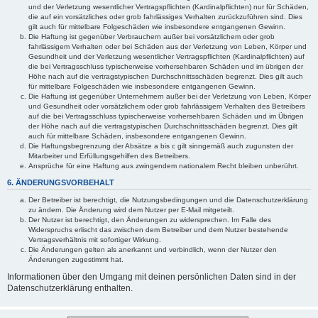
und der Verletzung wesentlicher Vertragspflichten (Kardinalpflichten) nur für Schäden,
die auf ein vorsätzliches oder grob fahrlässiges Verhalten zurückzuführen sind. Dies
gilt auch für mittelbare Folgeschäden wie insbesondere entgangenen Gewinn.
Die Haftung ist gegenüber Verbrauchern außer bei vorsätzlichem oder grob
fahrlässigem Verhalten oder bei Schäden aus der Verletzung von Leben, Körper und
Gesundheit und der Verletzung wesentlicher Vertragspflichten (Kardinalpflichten) auf
die bei Vertragsschluss typischerweise vorhersehbaren Schäden und im übrigen der
Höhe nach auf die vertragstypischen Durchschnittsschäden begrenzt. Dies gilt auch
für mittelbare Folgeschäden wie insbesondere entgangenen Gewinn.
Die Haftung ist gegenüber Unternehmern außer bei der Verletzung von Leben, Körper
und Gesundheit oder vorsätzlichem oder grob fahrlässigem Verhalten des Betreibers
auf die bei Vertragsschluss typischerweise vorhersehbaren Schäden und im Übrigen
der Höhe nach auf die vertragstypischen Durchschnittsschäden begrenzt. Dies gilt
auch für mittelbare Schäden, insbesondere entgangenen Gewinn.
Die Haftungsbegrenzung der Absätze a bis c gilt sinngemäß auch zugunsten der
Mitarbeiter und Erfüllungsgehilfen des Betreibers.
Ansprüche für eine Haftung aus zwingendem nationalem Recht bleiben unberührt.
6. ÄNDERUNGSVORBEHALT
Der Betreiber ist berechtigt, die Nutzungsbedingungen und die Datenschutzerklärung
zu ändern. Die Änderung wird dem Nutzer per E-Mail mitgeteilt.
Der Nutzer ist berechtigt, den Änderungen zu widersprechen. Im Falle des
Widerspruchs erlischt das zwischen dem Betreiber und dem Nutzer bestehende
Vertragsverhältnis mit sofortiger Wirkung.
Die Änderungen gelten als anerkannt und verbindlich, wenn der Nutzer den
Änderungen zugestimmt hat.
Informationen über den Umgang mit deinen persönlichen Daten sind in der
Datenschutzerklärung enthalten.