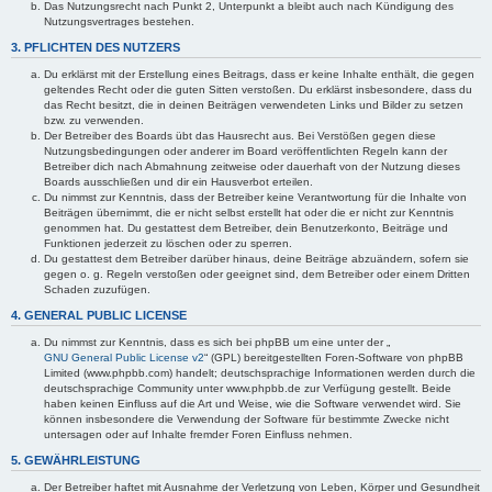
Das Nutzungsrecht nach Punkt 2, Unterpunkt a bleibt auch nach Kündigung des
Nutzungsvertrages bestehen.
3. PFLICHTEN DES NUTZERS
Du erklärst mit der Erstellung eines Beitrags, dass er keine Inhalte enthält, die gegen
geltendes Recht oder die guten Sitten verstoßen. Du erklärst insbesondere, dass du
das Recht besitzt, die in deinen Beiträgen verwendeten Links und Bilder zu setzen
bzw. zu verwenden.
Der Betreiber des Boards übt das Hausrecht aus. Bei Verstößen gegen diese
Nutzungsbedingungen oder anderer im Board veröffentlichten Regeln kann der
Betreiber dich nach Abmahnung zeitweise oder dauerhaft von der Nutzung dieses
Boards ausschließen und dir ein Hausverbot erteilen.
Du nimmst zur Kenntnis, dass der Betreiber keine Verantwortung für die Inhalte von
Beiträgen übernimmt, die er nicht selbst erstellt hat oder die er nicht zur Kenntnis
genommen hat. Du gestattest dem Betreiber, dein Benutzerkonto, Beiträge und
Funktionen jederzeit zu löschen oder zu sperren.
Du gestattest dem Betreiber darüber hinaus, deine Beiträge abzuändern, sofern sie
gegen o. g. Regeln verstoßen oder geeignet sind, dem Betreiber oder einem Dritten
Schaden zuzufügen.
4. GENERAL PUBLIC LICENSE
Du nimmst zur Kenntnis, dass es sich bei phpBB um eine unter der „
GNU General Public License v2
“ (GPL) bereitgestellten Foren-Software von phpBB
Limited (www.phpbb.com) handelt; deutschsprachige Informationen werden durch die
deutschsprachige Community unter www.phpbb.de zur Verfügung gestellt. Beide
haben keinen Einfluss auf die Art und Weise, wie die Software verwendet wird. Sie
können insbesondere die Verwendung der Software für bestimmte Zwecke nicht
untersagen oder auf Inhalte fremder Foren Einfluss nehmen.
5. GEWÄHRLEISTUNG
Der Betreiber haftet mit Ausnahme der Verletzung von Leben, Körper und Gesundheit