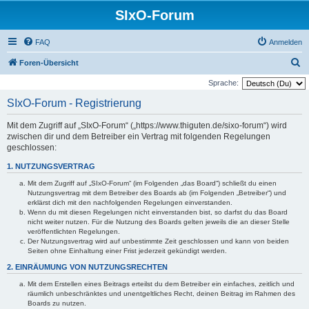
SIxO-Forum
FAQ
Anmelden
S
Foren-Übersicht
u
Sprache:
c
SIxO-Forum - Registrierung
h
Mit dem Zugriff auf „SIxO-Forum“ („https://www.thiguten.de/sixo-forum“) wird
e
zwischen dir und dem Betreiber ein Vertrag mit folgenden Regelungen
geschlossen:
1. NUTZUNGSVERTRAG
Mit dem Zugriff auf „SIxO-Forum“ (im Folgenden „das Board“) schließt du einen
Nutzungsvertrag mit dem Betreiber des Boards ab (im Folgenden „Betreiber“) und
erklärst dich mit den nachfolgenden Regelungen einverstanden.
Wenn du mit diesen Regelungen nicht einverstanden bist, so darfst du das Board
nicht weiter nutzen. Für die Nutzung des Boards gelten jeweils die an dieser Stelle
veröffentlichten Regelungen.
Der Nutzungsvertrag wird auf unbestimmte Zeit geschlossen und kann von beiden
Seiten ohne Einhaltung einer Frist jederzeit gekündigt werden.
2. EINRÄUMUNG VON NUTZUNGSRECHTEN
Mit dem Erstellen eines Beitrags erteilst du dem Betreiber ein einfaches, zeitlich und
räumlich unbeschränktes und unentgeltliches Recht, deinen Beitrag im Rahmen des
Boards zu nutzen.