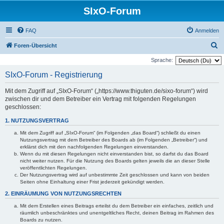
SIxO-Forum
FAQ
Anmelden
S
Foren-Übersicht
u
Sprache:
c
SIxO-Forum - Registrierung
h
Mit dem Zugriff auf „SIxO-Forum“ („https://www.thiguten.de/sixo-forum“) wird
e
zwischen dir und dem Betreiber ein Vertrag mit folgenden Regelungen
geschlossen:
1. NUTZUNGSVERTRAG
Mit dem Zugriff auf „SIxO-Forum“ (im Folgenden „das Board“) schließt du einen
Nutzungsvertrag mit dem Betreiber des Boards ab (im Folgenden „Betreiber“) und
erklärst dich mit den nachfolgenden Regelungen einverstanden.
Wenn du mit diesen Regelungen nicht einverstanden bist, so darfst du das Board
nicht weiter nutzen. Für die Nutzung des Boards gelten jeweils die an dieser Stelle
veröffentlichten Regelungen.
Der Nutzungsvertrag wird auf unbestimmte Zeit geschlossen und kann von beiden
Seiten ohne Einhaltung einer Frist jederzeit gekündigt werden.
2. EINRÄUMUNG VON NUTZUNGSRECHTEN
Mit dem Erstellen eines Beitrags erteilst du dem Betreiber ein einfaches, zeitlich und
räumlich unbeschränktes und unentgeltliches Recht, deinen Beitrag im Rahmen des
Boards zu nutzen.