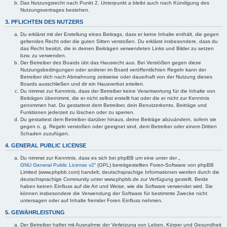
Das Nutzungsrecht nach Punkt 2, Unterpunkt a bleibt auch nach Kündigung des
Nutzungsvertrages bestehen.
3. PFLICHTEN DES NUTZERS
Du erklärst mit der Erstellung eines Beitrags, dass er keine Inhalte enthält, die gegen
geltendes Recht oder die guten Sitten verstoßen. Du erklärst insbesondere, dass du
das Recht besitzt, die in deinen Beiträgen verwendeten Links und Bilder zu setzen
bzw. zu verwenden.
Der Betreiber des Boards übt das Hausrecht aus. Bei Verstößen gegen diese
Nutzungsbedingungen oder anderer im Board veröffentlichten Regeln kann der
Betreiber dich nach Abmahnung zeitweise oder dauerhaft von der Nutzung dieses
Boards ausschließen und dir ein Hausverbot erteilen.
Du nimmst zur Kenntnis, dass der Betreiber keine Verantwortung für die Inhalte von
Beiträgen übernimmt, die er nicht selbst erstellt hat oder die er nicht zur Kenntnis
genommen hat. Du gestattest dem Betreiber, dein Benutzerkonto, Beiträge und
Funktionen jederzeit zu löschen oder zu sperren.
Du gestattest dem Betreiber darüber hinaus, deine Beiträge abzuändern, sofern sie
gegen o. g. Regeln verstoßen oder geeignet sind, dem Betreiber oder einem Dritten
Schaden zuzufügen.
4. GENERAL PUBLIC LICENSE
Du nimmst zur Kenntnis, dass es sich bei phpBB um eine unter der „
GNU General Public License v2
“ (GPL) bereitgestellten Foren-Software von phpBB
Limited (www.phpbb.com) handelt; deutschsprachige Informationen werden durch die
deutschsprachige Community unter www.phpbb.de zur Verfügung gestellt. Beide
haben keinen Einfluss auf die Art und Weise, wie die Software verwendet wird. Sie
können insbesondere die Verwendung der Software für bestimmte Zwecke nicht
untersagen oder auf Inhalte fremder Foren Einfluss nehmen.
5. GEWÄHRLEISTUNG
Der Betreiber haftet mit Ausnahme der Verletzung von Leben, Körper und Gesundheit