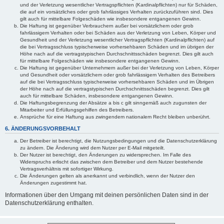
und der Verletzung wesentlicher Vertragspflichten (Kardinalpflichten) nur für Schäden,
die auf ein vorsätzliches oder grob fahrlässiges Verhalten zurückzuführen sind. Dies
gilt auch für mittelbare Folgeschäden wie insbesondere entgangenen Gewinn.
Die Haftung ist gegenüber Verbrauchern außer bei vorsätzlichem oder grob
fahrlässigem Verhalten oder bei Schäden aus der Verletzung von Leben, Körper und
Gesundheit und der Verletzung wesentlicher Vertragspflichten (Kardinalpflichten) auf
die bei Vertragsschluss typischerweise vorhersehbaren Schäden und im übrigen der
Höhe nach auf die vertragstypischen Durchschnittsschäden begrenzt. Dies gilt auch
für mittelbare Folgeschäden wie insbesondere entgangenen Gewinn.
Die Haftung ist gegenüber Unternehmern außer bei der Verletzung von Leben, Körper
und Gesundheit oder vorsätzlichem oder grob fahrlässigem Verhalten des Betreibers
auf die bei Vertragsschluss typischerweise vorhersehbaren Schäden und im Übrigen
der Höhe nach auf die vertragstypischen Durchschnittsschäden begrenzt. Dies gilt
auch für mittelbare Schäden, insbesondere entgangenen Gewinn.
Die Haftungsbegrenzung der Absätze a bis c gilt sinngemäß auch zugunsten der
Mitarbeiter und Erfüllungsgehilfen des Betreibers.
Ansprüche für eine Haftung aus zwingendem nationalem Recht bleiben unberührt.
6. ÄNDERUNGSVORBEHALT
Der Betreiber ist berechtigt, die Nutzungsbedingungen und die Datenschutzerklärung
zu ändern. Die Änderung wird dem Nutzer per E-Mail mitgeteilt.
Der Nutzer ist berechtigt, den Änderungen zu widersprechen. Im Falle des
Widerspruchs erlischt das zwischen dem Betreiber und dem Nutzer bestehende
Vertragsverhältnis mit sofortiger Wirkung.
Die Änderungen gelten als anerkannt und verbindlich, wenn der Nutzer den
Änderungen zugestimmt hat.
Informationen über den Umgang mit deinen persönlichen Daten sind in der
Datenschutzerklärung enthalten.