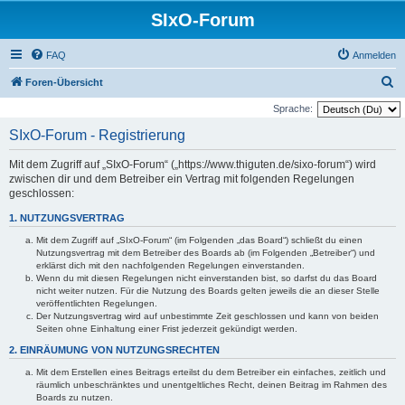
SIxO-Forum
FAQ
Anmelden
S
Foren-Übersicht
u
Sprache:
c
SIxO-Forum - Registrierung
h
Mit dem Zugriff auf „SIxO-Forum“ („https://www.thiguten.de/sixo-forum“) wird
e
zwischen dir und dem Betreiber ein Vertrag mit folgenden Regelungen
geschlossen:
1. NUTZUNGSVERTRAG
Mit dem Zugriff auf „SIxO-Forum“ (im Folgenden „das Board“) schließt du einen
Nutzungsvertrag mit dem Betreiber des Boards ab (im Folgenden „Betreiber“) und
erklärst dich mit den nachfolgenden Regelungen einverstanden.
Wenn du mit diesen Regelungen nicht einverstanden bist, so darfst du das Board
nicht weiter nutzen. Für die Nutzung des Boards gelten jeweils die an dieser Stelle
veröffentlichten Regelungen.
Der Nutzungsvertrag wird auf unbestimmte Zeit geschlossen und kann von beiden
Seiten ohne Einhaltung einer Frist jederzeit gekündigt werden.
2. EINRÄUMUNG VON NUTZUNGSRECHTEN
Mit dem Erstellen eines Beitrags erteilst du dem Betreiber ein einfaches, zeitlich und
räumlich unbeschränktes und unentgeltliches Recht, deinen Beitrag im Rahmen des
Boards zu nutzen.