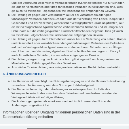
und der Verletzung wesentlicher Vertragspflichten (Kardinalpflichten) nur für Schäden,
die auf ein vorsätzliches oder grob fahrlässiges Verhalten zurückzuführen sind. Dies
gilt auch für mittelbare Folgeschäden wie insbesondere entgangenen Gewinn.
Die Haftung ist gegenüber Verbrauchern außer bei vorsätzlichem oder grob
fahrlässigem Verhalten oder bei Schäden aus der Verletzung von Leben, Körper und
Gesundheit und der Verletzung wesentlicher Vertragspflichten (Kardinalpflichten) auf
die bei Vertragsschluss typischerweise vorhersehbaren Schäden und im übrigen der
Höhe nach auf die vertragstypischen Durchschnittsschäden begrenzt. Dies gilt auch
für mittelbare Folgeschäden wie insbesondere entgangenen Gewinn.
Die Haftung ist gegenüber Unternehmern außer bei der Verletzung von Leben, Körper
und Gesundheit oder vorsätzlichem oder grob fahrlässigem Verhalten des Betreibers
auf die bei Vertragsschluss typischerweise vorhersehbaren Schäden und im Übrigen
der Höhe nach auf die vertragstypischen Durchschnittsschäden begrenzt. Dies gilt
auch für mittelbare Schäden, insbesondere entgangenen Gewinn.
Die Haftungsbegrenzung der Absätze a bis c gilt sinngemäß auch zugunsten der
Mitarbeiter und Erfüllungsgehilfen des Betreibers.
Ansprüche für eine Haftung aus zwingendem nationalem Recht bleiben unberührt.
6. ÄNDERUNGSVORBEHALT
Der Betreiber ist berechtigt, die Nutzungsbedingungen und die Datenschutzerklärung
zu ändern. Die Änderung wird dem Nutzer per E-Mail mitgeteilt.
Der Nutzer ist berechtigt, den Änderungen zu widersprechen. Im Falle des
Widerspruchs erlischt das zwischen dem Betreiber und dem Nutzer bestehende
Vertragsverhältnis mit sofortiger Wirkung.
Die Änderungen gelten als anerkannt und verbindlich, wenn der Nutzer den
Änderungen zugestimmt hat.
Informationen über den Umgang mit deinen persönlichen Daten sind in der
Datenschutzerklärung enthalten.