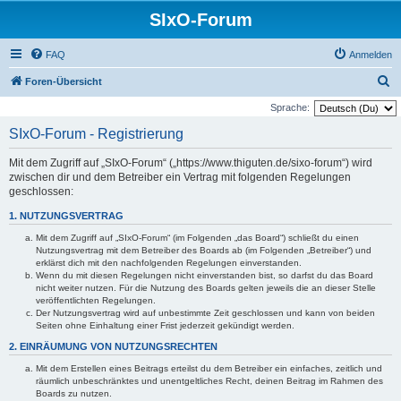
SIxO-Forum
FAQ
Anmelden
S
Foren-Übersicht
u
Sprache:
c
SIxO-Forum - Registrierung
h
Mit dem Zugriff auf „SIxO-Forum“ („https://www.thiguten.de/sixo-forum“) wird
e
zwischen dir und dem Betreiber ein Vertrag mit folgenden Regelungen
geschlossen:
1. NUTZUNGSVERTRAG
Mit dem Zugriff auf „SIxO-Forum“ (im Folgenden „das Board“) schließt du einen
Nutzungsvertrag mit dem Betreiber des Boards ab (im Folgenden „Betreiber“) und
erklärst dich mit den nachfolgenden Regelungen einverstanden.
Wenn du mit diesen Regelungen nicht einverstanden bist, so darfst du das Board
nicht weiter nutzen. Für die Nutzung des Boards gelten jeweils die an dieser Stelle
veröffentlichten Regelungen.
Der Nutzungsvertrag wird auf unbestimmte Zeit geschlossen und kann von beiden
Seiten ohne Einhaltung einer Frist jederzeit gekündigt werden.
2. EINRÄUMUNG VON NUTZUNGSRECHTEN
Mit dem Erstellen eines Beitrags erteilst du dem Betreiber ein einfaches, zeitlich und
räumlich unbeschränktes und unentgeltliches Recht, deinen Beitrag im Rahmen des
Boards zu nutzen.