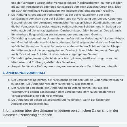
und der Verletzung wesentlicher Vertragspflichten (Kardinalpflichten) nur für Schäden,
die auf ein vorsätzliches oder grob fahrlässiges Verhalten zurückzuführen sind. Dies
gilt auch für mittelbare Folgeschäden wie insbesondere entgangenen Gewinn.
Die Haftung ist gegenüber Verbrauchern außer bei vorsätzlichem oder grob
fahrlässigem Verhalten oder bei Schäden aus der Verletzung von Leben, Körper und
Gesundheit und der Verletzung wesentlicher Vertragspflichten (Kardinalpflichten) auf
die bei Vertragsschluss typischerweise vorhersehbaren Schäden und im übrigen der
Höhe nach auf die vertragstypischen Durchschnittsschäden begrenzt. Dies gilt auch
für mittelbare Folgeschäden wie insbesondere entgangenen Gewinn.
Die Haftung ist gegenüber Unternehmern außer bei der Verletzung von Leben, Körper
und Gesundheit oder vorsätzlichem oder grob fahrlässigem Verhalten des Betreibers
auf die bei Vertragsschluss typischerweise vorhersehbaren Schäden und im Übrigen
der Höhe nach auf die vertragstypischen Durchschnittsschäden begrenzt. Dies gilt
auch für mittelbare Schäden, insbesondere entgangenen Gewinn.
Die Haftungsbegrenzung der Absätze a bis c gilt sinngemäß auch zugunsten der
Mitarbeiter und Erfüllungsgehilfen des Betreibers.
Ansprüche für eine Haftung aus zwingendem nationalem Recht bleiben unberührt.
6. ÄNDERUNGSVORBEHALT
Der Betreiber ist berechtigt, die Nutzungsbedingungen und die Datenschutzerklärung
zu ändern. Die Änderung wird dem Nutzer per E-Mail mitgeteilt.
Der Nutzer ist berechtigt, den Änderungen zu widersprechen. Im Falle des
Widerspruchs erlischt das zwischen dem Betreiber und dem Nutzer bestehende
Vertragsverhältnis mit sofortiger Wirkung.
Die Änderungen gelten als anerkannt und verbindlich, wenn der Nutzer den
Änderungen zugestimmt hat.
Informationen über den Umgang mit deinen persönlichen Daten sind in der
Datenschutzerklärung enthalten.