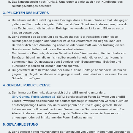
Das Nutzungsrecht nach Punkt 2, Unterpunkt a bleibt auch nach Kündigung des
Nutzungsvertrages bestehen.
3. PFLICHTEN DES NUTZERS
Du erklärst mit der Erstellung eines Beitrags, dass er keine Inhalte enthält, die gegen
geltendes Recht oder die guten Sitten verstoßen. Du erklärst insbesondere, dass du
das Recht besitzt, die in deinen Beiträgen verwendeten Links und Bilder zu setzen
bzw. zu verwenden.
Der Betreiber des Boards übt das Hausrecht aus. Bei Verstößen gegen diese
Nutzungsbedingungen oder anderer im Board veröffentlichten Regeln kann der
Betreiber dich nach Abmahnung zeitweise oder dauerhaft von der Nutzung dieses
Boards ausschließen und dir ein Hausverbot erteilen.
Du nimmst zur Kenntnis, dass der Betreiber keine Verantwortung für die Inhalte von
Beiträgen übernimmt, die er nicht selbst erstellt hat oder die er nicht zur Kenntnis
genommen hat. Du gestattest dem Betreiber, dein Benutzerkonto, Beiträge und
Funktionen jederzeit zu löschen oder zu sperren.
Du gestattest dem Betreiber darüber hinaus, deine Beiträge abzuändern, sofern sie
gegen o. g. Regeln verstoßen oder geeignet sind, dem Betreiber oder einem Dritten
Schaden zuzufügen.
4. GENERAL PUBLIC LICENSE
Du nimmst zur Kenntnis, dass es sich bei phpBB um eine unter der „
GNU General Public License v2
“ (GPL) bereitgestellten Foren-Software von phpBB
Limited (www.phpbb.com) handelt; deutschsprachige Informationen werden durch die
deutschsprachige Community unter www.phpbb.de zur Verfügung gestellt. Beide
haben keinen Einfluss auf die Art und Weise, wie die Software verwendet wird. Sie
können insbesondere die Verwendung der Software für bestimmte Zwecke nicht
untersagen oder auf Inhalte fremder Foren Einfluss nehmen.
5. GEWÄHRLEISTUNG
Der Betreiber haftet mit Ausnahme der Verletzung von Leben, Körper und Gesundheit