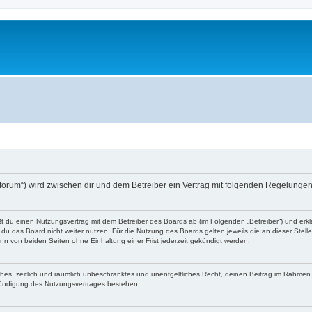
o-forum“) wird zwischen dir und dem Betreiber ein Vertrag mit folgenden Regelunge
eßt du einen Nutzungsvertrag mit dem Betreiber des Boards ab (im Folgenden „Betreiber“) und er
du das Board nicht weiter nutzen. Für die Nutzung des Boards gelten jeweils die an dieser Stell
n von beiden Seiten ohne Einhaltung einer Frist jederzeit gekündigt werden.
faches, zeitlich und räumlich unbeschränktes und unentgeltliches Recht, deinen Beitrag im Rahme
Kündigung des Nutzungsvertrages bestehen.