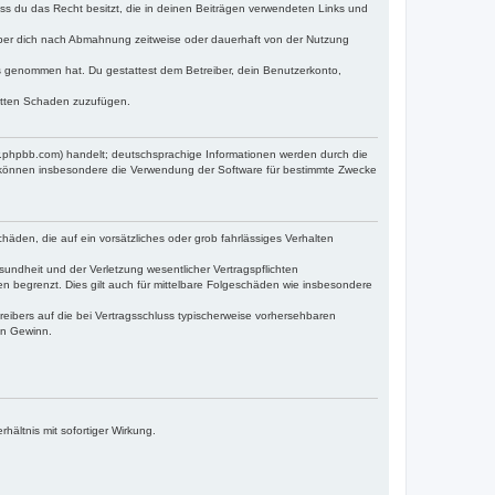
dass du das Recht besitzt, die in deinen Beiträgen verwendeten Links und
iber dich nach Abmahnung zeitweise oder dauerhaft von der Nutzung
tnis genommen hat. Du gestattest dem Betreiber, dein Benutzerkonto,
ritten Schaden zuzufügen.
w.phpbb.com) handelt; deutschsprachige Informationen werden durch die
e können insbesondere die Verwendung der Software für bestimmte Zwecke
häden, die auf ein vorsätzliches oder grob fahrlässiges Verhalten
undheit und der Verletzung wesentlicher Vertragspflichten
n begrenzt. Dies gilt auch für mittelbare Folgeschäden wie insbesondere
eibers auf die bei Vertragsschluss typischerweise vorhersehbaren
en Gewinn.
ältnis mit sofortiger Wirkung.