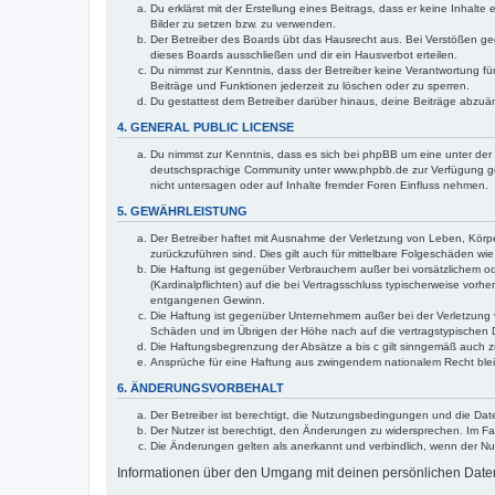
Du erklärst mit der Erstellung eines Beitrags, dass er keine Inhalt
Bilder zu setzen bzw. zu verwenden.
Der Betreiber des Boards übt das Hausrecht aus. Bei Verstößen g
dieses Boards ausschließen und dir ein Hausverbot erteilen.
Du nimmst zur Kenntnis, dass der Betreiber keine Verantwortung für 
Beiträge und Funktionen jederzeit zu löschen oder zu sperren.
Du gestattest dem Betreiber darüber hinaus, deine Beiträge abzuä
4. GENERAL PUBLIC LICENSE
Du nimmst zur Kenntnis, dass es sich bei phpBB um eine unter der 
deutschsprachige Community unter www.phpbb.de zur Verfügung gest
nicht untersagen oder auf Inhalte fremder Foren Einfluss nehmen.
5. GEWÄHRLEISTUNG
Der Betreiber haftet mit Ausnahme der Verletzung von Leben, Körper
zurückzuführen sind. Dies gilt auch für mittelbare Folgeschäden 
Die Haftung ist gegenüber Verbrauchern außer bei vorsätzlichem o
(Kardinalpflichten) auf die bei Vertragsschluss typischerweise vo
entgangenen Gewinn.
Die Haftung ist gegenüber Unternehmern außer bei der Verletzung 
Schäden und im Übrigen der Höhe nach auf die vertragstypischen 
Die Haftungsbegrenzung der Absätze a bis c gilt sinngemäß auch zu
Ansprüche für eine Haftung aus zwingendem nationalem Recht blei
6. ÄNDERUNGSVORBEHALT
Der Betreiber ist berechtigt, die Nutzungsbedingungen und die Dat
Der Nutzer ist berechtigt, den Änderungen zu widersprechen. Im Fa
Die Änderungen gelten als anerkannt und verbindlich, wenn der N
Informationen über den Umgang mit deinen persönlichen Daten 