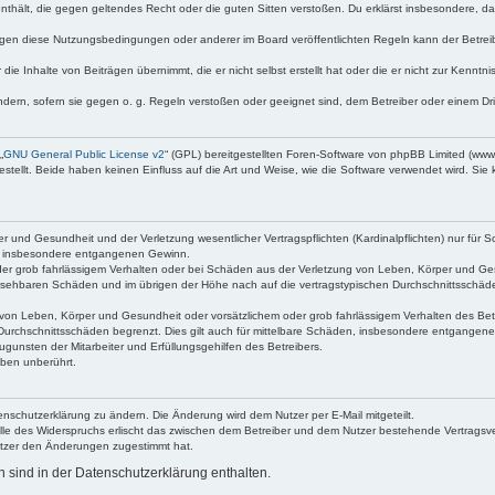
e enthält, die gegen geltendes Recht oder die guten Sitten verstoßen. Du erklärst insbesondere, 
egen diese Nutzungsbedingungen oder anderer im Board veröffentlichten Regeln kann der Betre
die Inhalte von Beiträgen übernimmt, die er nicht selbst erstellt hat oder die er nicht zur Kenn
ndern, sofern sie gegen o. g. Regeln verstoßen oder geeignet sind, dem Betreiber oder einem D
„
GNU General Public License v2
“ (GPL) bereitgestellten Foren-Software von phpBB Limited (ww
ellt. Beide haben keinen Einfluss auf die Art und Weise, wie die Software verwendet wird. Si
 und Gesundheit und der Verletzung wesentlicher Vertragspflichten (Kardinalpflichten) nur für Sc
wie insbesondere entgangenen Gewinn.
der grob fahrlässigem Verhalten oder bei Schäden aus der Verletzung von Leben, Körper und Ges
rhersehbaren Schäden und im übrigen der Höhe nach auf die vertragstypischen Durchschnittsschäde
von Leben, Körper und Gesundheit oder vorsätzlichem oder grob fahrlässigem Verhalten des Betr
Durchschnittsschäden begrenzt. Dies gilt auch für mittelbare Schäden, insbesondere entgangen
gunsten der Mitarbeiter und Erfüllungsgehilfen des Betreibers.
ben unberührt.
enschutzerklärung zu ändern. Die Änderung wird dem Nutzer per E-Mail mitgeteilt.
lle des Widerspruchs erlischt das zwischen dem Betreiber und dem Nutzer bestehende Vertragsverh
utzer den Änderungen zugestimmt hat.
sind in der Datenschutzerklärung enthalten.