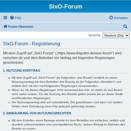
SIxO-Forum
FAQ
Anmelden
S
Foren-Übersicht
u
Sprache:
c
SIxO-Forum - Registrierung
h
Mit dem Zugriff auf „SIxO-Forum“ („https://www.thiguten.de/sixo-forum“) wird
e
zwischen dir und dem Betreiber ein Vertrag mit folgenden Regelungen
geschlossen:
1. NUTZUNGSVERTRAG
Mit dem Zugriff auf „SIxO-Forum“ (im Folgenden „das Board“) schließt du einen
Nutzungsvertrag mit dem Betreiber des Boards ab (im Folgenden „Betreiber“) und
erklärst dich mit den nachfolgenden Regelungen einverstanden.
Wenn du mit diesen Regelungen nicht einverstanden bist, so darfst du das Board
nicht weiter nutzen. Für die Nutzung des Boards gelten jeweils die an dieser Stelle
veröffentlichten Regelungen.
Der Nutzungsvertrag wird auf unbestimmte Zeit geschlossen und kann von beiden
Seiten ohne Einhaltung einer Frist jederzeit gekündigt werden.
2. EINRÄUMUNG VON NUTZUNGSRECHTEN
Mit dem Erstellen eines Beitrags erteilst du dem Betreiber ein einfaches, zeitlich und
räumlich unbeschränktes und unentgeltliches Recht, deinen Beitrag im Rahmen des
Boards zu nutzen.