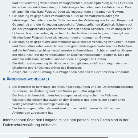
und der Verletzung wesentlicher Vertragspflichten (Kardinalpflichten) nur für Schäden,
die auf ein vorsätzliches oder grob fahrlässiges Verhalten zurückzuführen sind. Dies
gilt auch für mittelbare Folgeschäden wie insbesondere entgangenen Gewinn.
Die Haftung ist gegenüber Verbrauchern außer bei vorsätzlichem oder grob
fahrlässigem Verhalten oder bei Schäden aus der Verletzung von Leben, Körper und
Gesundheit und der Verletzung wesentlicher Vertragspflichten (Kardinalpflichten) auf
die bei Vertragsschluss typischerweise vorhersehbaren Schäden und im übrigen der
Höhe nach auf die vertragstypischen Durchschnittsschäden begrenzt. Dies gilt auch
für mittelbare Folgeschäden wie insbesondere entgangenen Gewinn.
Die Haftung ist gegenüber Unternehmern außer bei der Verletzung von Leben, Körper
und Gesundheit oder vorsätzlichem oder grob fahrlässigem Verhalten des Betreibers
auf die bei Vertragsschluss typischerweise vorhersehbaren Schäden und im Übrigen
der Höhe nach auf die vertragstypischen Durchschnittsschäden begrenzt. Dies gilt
auch für mittelbare Schäden, insbesondere entgangenen Gewinn.
Die Haftungsbegrenzung der Absätze a bis c gilt sinngemäß auch zugunsten der
Mitarbeiter und Erfüllungsgehilfen des Betreibers.
Ansprüche für eine Haftung aus zwingendem nationalem Recht bleiben unberührt.
6. ÄNDERUNGSVORBEHALT
Der Betreiber ist berechtigt, die Nutzungsbedingungen und die Datenschutzerklärung
zu ändern. Die Änderung wird dem Nutzer per E-Mail mitgeteilt.
Der Nutzer ist berechtigt, den Änderungen zu widersprechen. Im Falle des
Widerspruchs erlischt das zwischen dem Betreiber und dem Nutzer bestehende
Vertragsverhältnis mit sofortiger Wirkung.
Die Änderungen gelten als anerkannt und verbindlich, wenn der Nutzer den
Änderungen zugestimmt hat.
Informationen über den Umgang mit deinen persönlichen Daten sind in der
Datenschutzerklärung enthalten.