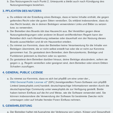
Das Nutzungsrecht nach Punkt 2, Unterpunkt a bleibt auch nach Kündigung des
Nutzungsvertrages bestehen.
3. PFLICHTEN DES NUTZERS
Du erklärst mit der Erstellung eines Beitrags, dass er keine Inhalte enthält, die gegen
geltendes Recht oder die guten Sitten verstoßen. Du erklärst insbesondere, dass du
das Recht besitzt, die in deinen Beiträgen verwendeten Links und Bilder zu setzen
bzw. zu verwenden.
Der Betreiber des Boards übt das Hausrecht aus. Bei Verstößen gegen diese
Nutzungsbedingungen oder anderer im Board veröffentlichten Regeln kann der
Betreiber dich nach Abmahnung zeitweise oder dauerhaft von der Nutzung dieses
Boards ausschließen und dir ein Hausverbot erteilen.
Du nimmst zur Kenntnis, dass der Betreiber keine Verantwortung für die Inhalte von
Beiträgen übernimmt, die er nicht selbst erstellt hat oder die er nicht zur Kenntnis
genommen hat. Du gestattest dem Betreiber, dein Benutzerkonto, Beiträge und
Funktionen jederzeit zu löschen oder zu sperren.
Du gestattest dem Betreiber darüber hinaus, deine Beiträge abzuändern, sofern sie
gegen o. g. Regeln verstoßen oder geeignet sind, dem Betreiber oder einem Dritten
Schaden zuzufügen.
4. GENERAL PUBLIC LICENSE
Du nimmst zur Kenntnis, dass es sich bei phpBB um eine unter der „
GNU General Public License v2
“ (GPL) bereitgestellten Foren-Software von phpBB
Limited (www.phpbb.com) handelt; deutschsprachige Informationen werden durch die
deutschsprachige Community unter www.phpbb.de zur Verfügung gestellt. Beide
haben keinen Einfluss auf die Art und Weise, wie die Software verwendet wird. Sie
können insbesondere die Verwendung der Software für bestimmte Zwecke nicht
untersagen oder auf Inhalte fremder Foren Einfluss nehmen.
5. GEWÄHRLEISTUNG
Der Betreiber haftet mit Ausnahme der Verletzung von Leben, Körper und Gesundheit