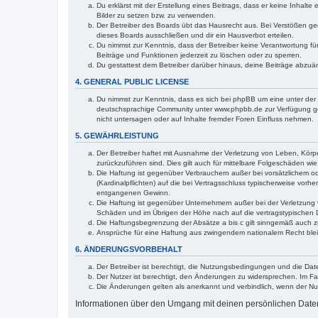
Du erklärst mit der Erstellung eines Beitrags, dass er keine Inhalt
Bilder zu setzen bzw. zu verwenden.
Der Betreiber des Boards übt das Hausrecht aus. Bei Verstößen g
dieses Boards ausschließen und dir ein Hausverbot erteilen.
Du nimmst zur Kenntnis, dass der Betreiber keine Verantwortung für 
Beiträge und Funktionen jederzeit zu löschen oder zu sperren.
Du gestattest dem Betreiber darüber hinaus, deine Beiträge abzuä
4. GENERAL PUBLIC LICENSE
Du nimmst zur Kenntnis, dass es sich bei phpBB um eine unter der 
deutschsprachige Community unter www.phpbb.de zur Verfügung gest
nicht untersagen oder auf Inhalte fremder Foren Einfluss nehmen.
5. GEWÄHRLEISTUNG
Der Betreiber haftet mit Ausnahme der Verletzung von Leben, Körper
zurückzuführen sind. Dies gilt auch für mittelbare Folgeschäden 
Die Haftung ist gegenüber Verbrauchern außer bei vorsätzlichem o
(Kardinalpflichten) auf die bei Vertragsschluss typischerweise vo
entgangenen Gewinn.
Die Haftung ist gegenüber Unternehmern außer bei der Verletzung 
Schäden und im Übrigen der Höhe nach auf die vertragstypischen 
Die Haftungsbegrenzung der Absätze a bis c gilt sinngemäß auch zu
Ansprüche für eine Haftung aus zwingendem nationalem Recht blei
6. ÄNDERUNGSVORBEHALT
Der Betreiber ist berechtigt, die Nutzungsbedingungen und die Dat
Der Nutzer ist berechtigt, den Änderungen zu widersprechen. Im Fa
Die Änderungen gelten als anerkannt und verbindlich, wenn der N
Informationen über den Umgang mit deinen persönlichen Daten 