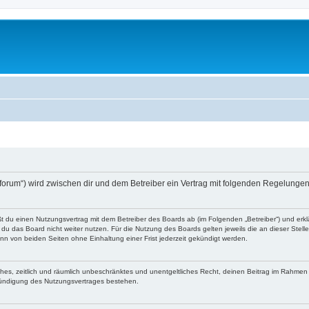
o-forum“) wird zwischen dir und dem Betreiber ein Vertrag mit folgenden Regelunge
eßt du einen Nutzungsvertrag mit dem Betreiber des Boards ab (im Folgenden „Betreiber“) und er
du das Board nicht weiter nutzen. Für die Nutzung des Boards gelten jeweils die an dieser Stell
n von beiden Seiten ohne Einhaltung einer Frist jederzeit gekündigt werden.
faches, zeitlich und räumlich unbeschränktes und unentgeltliches Recht, deinen Beitrag im Rahme
Kündigung des Nutzungsvertrages bestehen.