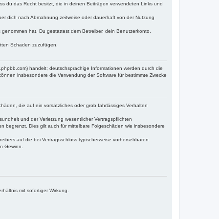
dass du das Recht besitzt, die in deinen Beiträgen verwendeten Links und
iber dich nach Abmahnung zeitweise oder dauerhaft von der Nutzung
tnis genommen hat. Du gestattest dem Betreiber, dein Benutzerkonto,
ritten Schaden zuzufügen.
w.phpbb.com) handelt; deutschsprachige Informationen werden durch die
e können insbesondere die Verwendung der Software für bestimmte Zwecke
häden, die auf ein vorsätzliches oder grob fahrlässiges Verhalten
undheit und der Verletzung wesentlicher Vertragspflichten
n begrenzt. Dies gilt auch für mittelbare Folgeschäden wie insbesondere
eibers auf die bei Vertragsschluss typischerweise vorhersehbaren
en Gewinn.
ältnis mit sofortiger Wirkung.