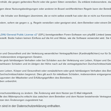
e enthält, die gegen geltendes Recht oder die guten Sitten verstoßen. Du erklärst insbesondere, 
egen diese Nutzungsbedingungen oder anderer im Board veröffentlichten Regeln kann der Betre
die Inhalte von Beiträgen übernimmt, die er nicht selbst erstellt hat oder die er nicht zur Kenn
ndern, sofern sie gegen o. g. Regeln verstoßen oder geeignet sind, dem Betreiber oder einem D
„
GNU General Public License v2
“ (GPL) bereitgestellten Foren-Software von phpBB Limited (ww
ellt. Beide haben keinen Einfluss auf die Art und Weise, wie die Software verwendet wird. Si
 und Gesundheit und der Verletzung wesentlicher Vertragspflichten (Kardinalpflichten) nur für Sc
wie insbesondere entgangenen Gewinn.
der grob fahrlässigem Verhalten oder bei Schäden aus der Verletzung von Leben, Körper und Ges
rhersehbaren Schäden und im übrigen der Höhe nach auf die vertragstypischen Durchschnittsschäde
von Leben, Körper und Gesundheit oder vorsätzlichem oder grob fahrlässigem Verhalten des Betr
Durchschnittsschäden begrenzt. Dies gilt auch für mittelbare Schäden, insbesondere entgangen
gunsten der Mitarbeiter und Erfüllungsgehilfen des Betreibers.
ben unberührt.
enschutzerklärung zu ändern. Die Änderung wird dem Nutzer per E-Mail mitgeteilt.
lle des Widerspruchs erlischt das zwischen dem Betreiber und dem Nutzer bestehende Vertragsverh
utzer den Änderungen zugestimmt hat.
sind in der Datenschutzerklärung enthalten.