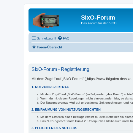
SIxO-Forum
Das Forum für den SIxO
Schnellzugriff
FAQ
Foren-Übersicht
SIxO-Forum - Registrierung
Mit dem Zugriff auf „SIxO-Forum“ („https://www.thiguten.de/six
1. NUTZUNGSVERTRAG
Mit dem Zugriff auf „SIxO-Forum“ (im Folgenden „das Board“) schli
Wenn du mit diesen Regelungen nicht einverstanden bist, so darfst 
Der Nutzungsvertrag wird auf unbestimmte Zeit geschlossen und kan
2. EINRÄUMUNG VON NUTZUNGSRECHTEN
Mit dem Erstellen eines Beitrags erteilst du dem Betreiber ein ein
Das Nutzungsrecht nach Punkt 2, Unterpunkt a bleibt auch nach 
3. PFLICHTEN DES NUTZERS