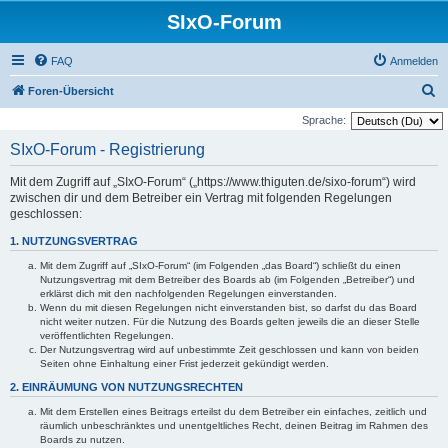
SIxO-Forum
FAQ
Anmelden
S
Foren-Übersicht
u
Sprache:
c
SIxO-Forum - Registrierung
h
Mit dem Zugriff auf „SIxO-Forum“ („https://www.thiguten.de/sixo-forum“) wird
e
zwischen dir und dem Betreiber ein Vertrag mit folgenden Regelungen
geschlossen:
1. NUTZUNGSVERTRAG
Mit dem Zugriff auf „SIxO-Forum“ (im Folgenden „das Board“) schließt du einen
Nutzungsvertrag mit dem Betreiber des Boards ab (im Folgenden „Betreiber“) und
erklärst dich mit den nachfolgenden Regelungen einverstanden.
Wenn du mit diesen Regelungen nicht einverstanden bist, so darfst du das Board
nicht weiter nutzen. Für die Nutzung des Boards gelten jeweils die an dieser Stelle
veröffentlichten Regelungen.
Der Nutzungsvertrag wird auf unbestimmte Zeit geschlossen und kann von beiden
Seiten ohne Einhaltung einer Frist jederzeit gekündigt werden.
2. EINRÄUMUNG VON NUTZUNGSRECHTEN
Mit dem Erstellen eines Beitrags erteilst du dem Betreiber ein einfaches, zeitlich und
räumlich unbeschränktes und unentgeltliches Recht, deinen Beitrag im Rahmen des
Boards zu nutzen.