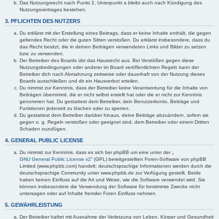
Das Nutzungsrecht nach Punkt 2, Unterpunkt a bleibt auch nach Kündigung des
Nutzungsvertrages bestehen.
3. PFLICHTEN DES NUTZERS
Du erklärst mit der Erstellung eines Beitrags, dass er keine Inhalte enthält, die gegen
geltendes Recht oder die guten Sitten verstoßen. Du erklärst insbesondere, dass du
das Recht besitzt, die in deinen Beiträgen verwendeten Links und Bilder zu setzen
bzw. zu verwenden.
Der Betreiber des Boards übt das Hausrecht aus. Bei Verstößen gegen diese
Nutzungsbedingungen oder anderer im Board veröffentlichten Regeln kann der
Betreiber dich nach Abmahnung zeitweise oder dauerhaft von der Nutzung dieses
Boards ausschließen und dir ein Hausverbot erteilen.
Du nimmst zur Kenntnis, dass der Betreiber keine Verantwortung für die Inhalte von
Beiträgen übernimmt, die er nicht selbst erstellt hat oder die er nicht zur Kenntnis
genommen hat. Du gestattest dem Betreiber, dein Benutzerkonto, Beiträge und
Funktionen jederzeit zu löschen oder zu sperren.
Du gestattest dem Betreiber darüber hinaus, deine Beiträge abzuändern, sofern sie
gegen o. g. Regeln verstoßen oder geeignet sind, dem Betreiber oder einem Dritten
Schaden zuzufügen.
4. GENERAL PUBLIC LICENSE
Du nimmst zur Kenntnis, dass es sich bei phpBB um eine unter der „
GNU General Public License v2
“ (GPL) bereitgestellten Foren-Software von phpBB
Limited (www.phpbb.com) handelt; deutschsprachige Informationen werden durch die
deutschsprachige Community unter www.phpbb.de zur Verfügung gestellt. Beide
haben keinen Einfluss auf die Art und Weise, wie die Software verwendet wird. Sie
können insbesondere die Verwendung der Software für bestimmte Zwecke nicht
untersagen oder auf Inhalte fremder Foren Einfluss nehmen.
5. GEWÄHRLEISTUNG
Der Betreiber haftet mit Ausnahme der Verletzung von Leben, Körper und Gesundheit