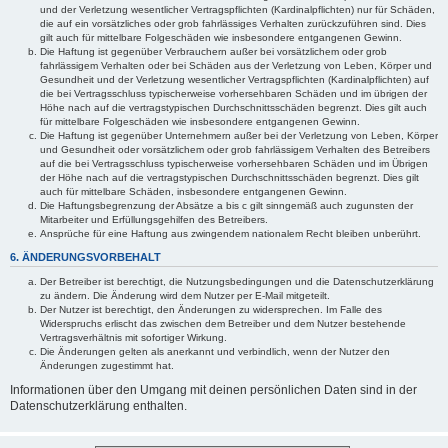
und der Verletzung wesentlicher Vertragspflichten (Kardinalpflichten) nur für Schäden,
die auf ein vorsätzliches oder grob fahrlässiges Verhalten zurückzuführen sind. Dies
gilt auch für mittelbare Folgeschäden wie insbesondere entgangenen Gewinn.
Die Haftung ist gegenüber Verbrauchern außer bei vorsätzlichem oder grob
fahrlässigem Verhalten oder bei Schäden aus der Verletzung von Leben, Körper und
Gesundheit und der Verletzung wesentlicher Vertragspflichten (Kardinalpflichten) auf
die bei Vertragsschluss typischerweise vorhersehbaren Schäden und im übrigen der
Höhe nach auf die vertragstypischen Durchschnittsschäden begrenzt. Dies gilt auch
für mittelbare Folgeschäden wie insbesondere entgangenen Gewinn.
Die Haftung ist gegenüber Unternehmern außer bei der Verletzung von Leben, Körper
und Gesundheit oder vorsätzlichem oder grob fahrlässigem Verhalten des Betreibers
auf die bei Vertragsschluss typischerweise vorhersehbaren Schäden und im Übrigen
der Höhe nach auf die vertragstypischen Durchschnittsschäden begrenzt. Dies gilt
auch für mittelbare Schäden, insbesondere entgangenen Gewinn.
Die Haftungsbegrenzung der Absätze a bis c gilt sinngemäß auch zugunsten der
Mitarbeiter und Erfüllungsgehilfen des Betreibers.
Ansprüche für eine Haftung aus zwingendem nationalem Recht bleiben unberührt.
6. ÄNDERUNGSVORBEHALT
Der Betreiber ist berechtigt, die Nutzungsbedingungen und die Datenschutzerklärung
zu ändern. Die Änderung wird dem Nutzer per E-Mail mitgeteilt.
Der Nutzer ist berechtigt, den Änderungen zu widersprechen. Im Falle des
Widerspruchs erlischt das zwischen dem Betreiber und dem Nutzer bestehende
Vertragsverhältnis mit sofortiger Wirkung.
Die Änderungen gelten als anerkannt und verbindlich, wenn der Nutzer den
Änderungen zugestimmt hat.
Informationen über den Umgang mit deinen persönlichen Daten sind in der
Datenschutzerklärung enthalten.