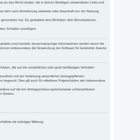
dass du das Recht besitzt, die in deinen Beiträgen verwendeten Links und
iber dich nach Abmahnung zeitweise oder dauerhaft von der Nutzung
tnis genommen hat. Du gestattest dem Betreiber, dein Benutzerkonto,
ritten Schaden zuzufügen.
w.phpbb.com) handelt; deutschsprachige Informationen werden durch die
e können insbesondere die Verwendung der Software für bestimmte Zwecke
häden, die auf ein vorsätzliches oder grob fahrlässiges Verhalten
undheit und der Verletzung wesentlicher Vertragspflichten
n begrenzt. Dies gilt auch für mittelbare Folgeschäden wie insbesondere
eibers auf die bei Vertragsschluss typischerweise vorhersehbaren
en Gewinn.
ältnis mit sofortiger Wirkung.