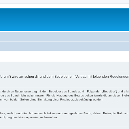
o-forum“) wird zwischen dir und dem Betreiber ein Vertrag mit folgenden Regelunge
eßt du einen Nutzungsvertrag mit dem Betreiber des Boards ab (im Folgenden „Betreiber“) und er
du das Board nicht weiter nutzen. Für die Nutzung des Boards gelten jeweils die an dieser Stell
n von beiden Seiten ohne Einhaltung einer Frist jederzeit gekündigt werden.
faches, zeitlich und räumlich unbeschränktes und unentgeltliches Recht, deinen Beitrag im Rahme
Kündigung des Nutzungsvertrages bestehen.