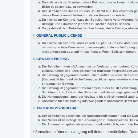
Du erklärst mit der Erstellung eines Beitrags, dass er keine Inhalt
Bilder zu setzen bzw. zu verwenden.
Der Betreiber des Boards übt das Hausrecht aus. Bei Verstößen g
dieses Boards ausschließen und dir ein Hausverbot erteilen.
Du nimmst zur Kenntnis, dass der Betreiber keine Verantwortung für 
Beiträge und Funktionen jederzeit zu löschen oder zu sperren.
Du gestattest dem Betreiber darüber hinaus, deine Beiträge abzuä
4. GENERAL PUBLIC LICENSE
Du nimmst zur Kenntnis, dass es sich bei phpBB um eine unter der 
deutschsprachige Community unter www.phpbb.de zur Verfügung gest
nicht untersagen oder auf Inhalte fremder Foren Einfluss nehmen.
5. GEWÄHRLEISTUNG
Der Betreiber haftet mit Ausnahme der Verletzung von Leben, Körper
zurückzuführen sind. Dies gilt auch für mittelbare Folgeschäden 
Die Haftung ist gegenüber Verbrauchern außer bei vorsätzlichem o
(Kardinalpflichten) auf die bei Vertragsschluss typischerweise vo
entgangenen Gewinn.
Die Haftung ist gegenüber Unternehmern außer bei der Verletzung 
Schäden und im Übrigen der Höhe nach auf die vertragstypischen 
Die Haftungsbegrenzung der Absätze a bis c gilt sinngemäß auch zu
Ansprüche für eine Haftung aus zwingendem nationalem Recht blei
6. ÄNDERUNGSVORBEHALT
Der Betreiber ist berechtigt, die Nutzungsbedingungen und die Dat
Der Nutzer ist berechtigt, den Änderungen zu widersprechen. Im Fa
Die Änderungen gelten als anerkannt und verbindlich, wenn der N
Informationen über den Umgang mit deinen persönlichen Daten 