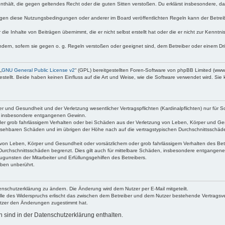
e enthält, die gegen geltendes Recht oder die guten Sitten verstoßen. Du erklärst insbesondere, 
egen diese Nutzungsbedingungen oder anderer im Board veröffentlichten Regeln kann der Betre
die Inhalte von Beiträgen übernimmt, die er nicht selbst erstellt hat oder die er nicht zur Kenn
ndern, sofern sie gegen o. g. Regeln verstoßen oder geeignet sind, dem Betreiber oder einem D
„
GNU General Public License v2
“ (GPL) bereitgestellten Foren-Software von phpBB Limited (ww
ellt. Beide haben keinen Einfluss auf die Art und Weise, wie die Software verwendet wird. Si
 und Gesundheit und der Verletzung wesentlicher Vertragspflichten (Kardinalpflichten) nur für Sc
wie insbesondere entgangenen Gewinn.
der grob fahrlässigem Verhalten oder bei Schäden aus der Verletzung von Leben, Körper und Ges
rhersehbaren Schäden und im übrigen der Höhe nach auf die vertragstypischen Durchschnittsschäde
von Leben, Körper und Gesundheit oder vorsätzlichem oder grob fahrlässigem Verhalten des Betr
Durchschnittsschäden begrenzt. Dies gilt auch für mittelbare Schäden, insbesondere entgangen
gunsten der Mitarbeiter und Erfüllungsgehilfen des Betreibers.
ben unberührt.
enschutzerklärung zu ändern. Die Änderung wird dem Nutzer per E-Mail mitgeteilt.
lle des Widerspruchs erlischt das zwischen dem Betreiber und dem Nutzer bestehende Vertragsverh
utzer den Änderungen zugestimmt hat.
sind in der Datenschutzerklärung enthalten.