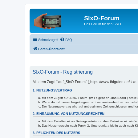
SIxO-Forum
Das Forum für den SIxO
Schnellzugriff
FAQ
Foren-Übersicht
SIxO-Forum - Registrierung
Mit dem Zugriff auf „SIxO-Forum“ („https://www.thiguten.de/six
1. NUTZUNGSVERTRAG
Mit dem Zugriff auf „SIxO-Forum“ (im Folgenden „das Board“) schli
Wenn du mit diesen Regelungen nicht einverstanden bist, so darfst 
Der Nutzungsvertrag wird auf unbestimmte Zeit geschlossen und kan
2. EINRÄUMUNG VON NUTZUNGSRECHTEN
Mit dem Erstellen eines Beitrags erteilst du dem Betreiber ein ein
Das Nutzungsrecht nach Punkt 2, Unterpunkt a bleibt auch nach 
3. PFLICHTEN DES NUTZERS