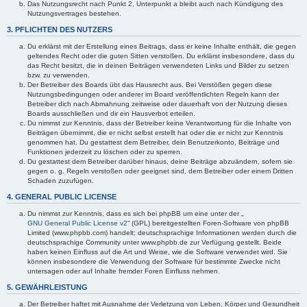
Das Nutzungsrecht nach Punkt 2, Unterpunkt a bleibt auch nach Kündigung des
Nutzungsvertrages bestehen.
3. PFLICHTEN DES NUTZERS
Du erklärst mit der Erstellung eines Beitrags, dass er keine Inhalte enthält, die gegen
geltendes Recht oder die guten Sitten verstoßen. Du erklärst insbesondere, dass du
das Recht besitzt, die in deinen Beiträgen verwendeten Links und Bilder zu setzen
bzw. zu verwenden.
Der Betreiber des Boards übt das Hausrecht aus. Bei Verstößen gegen diese
Nutzungsbedingungen oder anderer im Board veröffentlichten Regeln kann der
Betreiber dich nach Abmahnung zeitweise oder dauerhaft von der Nutzung dieses
Boards ausschließen und dir ein Hausverbot erteilen.
Du nimmst zur Kenntnis, dass der Betreiber keine Verantwortung für die Inhalte von
Beiträgen übernimmt, die er nicht selbst erstellt hat oder die er nicht zur Kenntnis
genommen hat. Du gestattest dem Betreiber, dein Benutzerkonto, Beiträge und
Funktionen jederzeit zu löschen oder zu sperren.
Du gestattest dem Betreiber darüber hinaus, deine Beiträge abzuändern, sofern sie
gegen o. g. Regeln verstoßen oder geeignet sind, dem Betreiber oder einem Dritten
Schaden zuzufügen.
4. GENERAL PUBLIC LICENSE
Du nimmst zur Kenntnis, dass es sich bei phpBB um eine unter der „
GNU General Public License v2
“ (GPL) bereitgestellten Foren-Software von phpBB
Limited (www.phpbb.com) handelt; deutschsprachige Informationen werden durch die
deutschsprachige Community unter www.phpbb.de zur Verfügung gestellt. Beide
haben keinen Einfluss auf die Art und Weise, wie die Software verwendet wird. Sie
können insbesondere die Verwendung der Software für bestimmte Zwecke nicht
untersagen oder auf Inhalte fremder Foren Einfluss nehmen.
5. GEWÄHRLEISTUNG
Der Betreiber haftet mit Ausnahme der Verletzung von Leben, Körper und Gesundheit