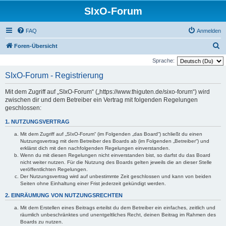
SIxO-Forum
FAQ
Anmelden
S
Foren-Übersicht
u
Sprache:
c
SIxO-Forum - Registrierung
h
Mit dem Zugriff auf „SIxO-Forum“ („https://www.thiguten.de/sixo-forum“) wird
e
zwischen dir und dem Betreiber ein Vertrag mit folgenden Regelungen
geschlossen:
1. NUTZUNGSVERTRAG
Mit dem Zugriff auf „SIxO-Forum“ (im Folgenden „das Board“) schließt du einen
Nutzungsvertrag mit dem Betreiber des Boards ab (im Folgenden „Betreiber“) und
erklärst dich mit den nachfolgenden Regelungen einverstanden.
Wenn du mit diesen Regelungen nicht einverstanden bist, so darfst du das Board
nicht weiter nutzen. Für die Nutzung des Boards gelten jeweils die an dieser Stelle
veröffentlichten Regelungen.
Der Nutzungsvertrag wird auf unbestimmte Zeit geschlossen und kann von beiden
Seiten ohne Einhaltung einer Frist jederzeit gekündigt werden.
2. EINRÄUMUNG VON NUTZUNGSRECHTEN
Mit dem Erstellen eines Beitrags erteilst du dem Betreiber ein einfaches, zeitlich und
räumlich unbeschränktes und unentgeltliches Recht, deinen Beitrag im Rahmen des
Boards zu nutzen.