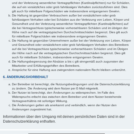
und der Verletzung wesentlicher Vertragspflichten (Kardinalpflichten) nur für Schäden,
die auf ein vorsätzliches oder grob fahrlässiges Verhalten zurückzuführen sind. Dies
gilt auch für mittelbare Folgeschäden wie insbesondere entgangenen Gewinn.
Die Haftung ist gegenüber Verbrauchern außer bei vorsätzlichem oder grob
fahrlässigem Verhalten oder bei Schäden aus der Verletzung von Leben, Körper und
Gesundheit und der Verletzung wesentlicher Vertragspflichten (Kardinalpflichten) auf
die bei Vertragsschluss typischerweise vorhersehbaren Schäden und im übrigen der
Höhe nach auf die vertragstypischen Durchschnittsschäden begrenzt. Dies gilt auch
für mittelbare Folgeschäden wie insbesondere entgangenen Gewinn.
Die Haftung ist gegenüber Unternehmern außer bei der Verletzung von Leben, Körper
und Gesundheit oder vorsätzlichem oder grob fahrlässigem Verhalten des Betreibers
auf die bei Vertragsschluss typischerweise vorhersehbaren Schäden und im Übrigen
der Höhe nach auf die vertragstypischen Durchschnittsschäden begrenzt. Dies gilt
auch für mittelbare Schäden, insbesondere entgangenen Gewinn.
Die Haftungsbegrenzung der Absätze a bis c gilt sinngemäß auch zugunsten der
Mitarbeiter und Erfüllungsgehilfen des Betreibers.
Ansprüche für eine Haftung aus zwingendem nationalem Recht bleiben unberührt.
6. ÄNDERUNGSVORBEHALT
Der Betreiber ist berechtigt, die Nutzungsbedingungen und die Datenschutzerklärung
zu ändern. Die Änderung wird dem Nutzer per E-Mail mitgeteilt.
Der Nutzer ist berechtigt, den Änderungen zu widersprechen. Im Falle des
Widerspruchs erlischt das zwischen dem Betreiber und dem Nutzer bestehende
Vertragsverhältnis mit sofortiger Wirkung.
Die Änderungen gelten als anerkannt und verbindlich, wenn der Nutzer den
Änderungen zugestimmt hat.
Informationen über den Umgang mit deinen persönlichen Daten sind in der
Datenschutzerklärung enthalten.