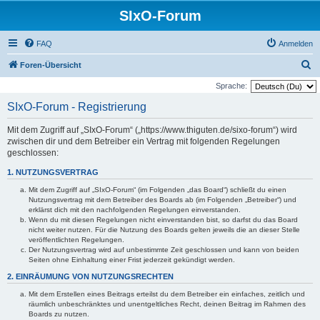
SIxO-Forum
FAQ
Anmelden
S
Foren-Übersicht
u
Sprache:
c
SIxO-Forum - Registrierung
h
Mit dem Zugriff auf „SIxO-Forum“ („https://www.thiguten.de/sixo-forum“) wird
e
zwischen dir und dem Betreiber ein Vertrag mit folgenden Regelungen
geschlossen:
1. NUTZUNGSVERTRAG
Mit dem Zugriff auf „SIxO-Forum“ (im Folgenden „das Board“) schließt du einen
Nutzungsvertrag mit dem Betreiber des Boards ab (im Folgenden „Betreiber“) und
erklärst dich mit den nachfolgenden Regelungen einverstanden.
Wenn du mit diesen Regelungen nicht einverstanden bist, so darfst du das Board
nicht weiter nutzen. Für die Nutzung des Boards gelten jeweils die an dieser Stelle
veröffentlichten Regelungen.
Der Nutzungsvertrag wird auf unbestimmte Zeit geschlossen und kann von beiden
Seiten ohne Einhaltung einer Frist jederzeit gekündigt werden.
2. EINRÄUMUNG VON NUTZUNGSRECHTEN
Mit dem Erstellen eines Beitrags erteilst du dem Betreiber ein einfaches, zeitlich und
räumlich unbeschränktes und unentgeltliches Recht, deinen Beitrag im Rahmen des
Boards zu nutzen.