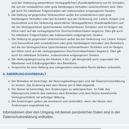
und der Verletzung wesentlicher Vertragspflichten (Kardinalpflichten) nur für Schäden,
die auf ein vorsätzliches oder grob fahrlässiges Verhalten zurückzuführen sind. Dies
gilt auch für mittelbare Folgeschäden wie insbesondere entgangenen Gewinn.
Die Haftung ist gegenüber Verbrauchern außer bei vorsätzlichem oder grob
fahrlässigem Verhalten oder bei Schäden aus der Verletzung von Leben, Körper und
Gesundheit und der Verletzung wesentlicher Vertragspflichten (Kardinalpflichten) auf
die bei Vertragsschluss typischerweise vorhersehbaren Schäden und im übrigen der
Höhe nach auf die vertragstypischen Durchschnittsschäden begrenzt. Dies gilt auch
für mittelbare Folgeschäden wie insbesondere entgangenen Gewinn.
Die Haftung ist gegenüber Unternehmern außer bei der Verletzung von Leben, Körper
und Gesundheit oder vorsätzlichem oder grob fahrlässigem Verhalten des Betreibers
auf die bei Vertragsschluss typischerweise vorhersehbaren Schäden und im Übrigen
der Höhe nach auf die vertragstypischen Durchschnittsschäden begrenzt. Dies gilt
auch für mittelbare Schäden, insbesondere entgangenen Gewinn.
Die Haftungsbegrenzung der Absätze a bis c gilt sinngemäß auch zugunsten der
Mitarbeiter und Erfüllungsgehilfen des Betreibers.
Ansprüche für eine Haftung aus zwingendem nationalem Recht bleiben unberührt.
6. ÄNDERUNGSVORBEHALT
Der Betreiber ist berechtigt, die Nutzungsbedingungen und die Datenschutzerklärung
zu ändern. Die Änderung wird dem Nutzer per E-Mail mitgeteilt.
Der Nutzer ist berechtigt, den Änderungen zu widersprechen. Im Falle des
Widerspruchs erlischt das zwischen dem Betreiber und dem Nutzer bestehende
Vertragsverhältnis mit sofortiger Wirkung.
Die Änderungen gelten als anerkannt und verbindlich, wenn der Nutzer den
Änderungen zugestimmt hat.
Informationen über den Umgang mit deinen persönlichen Daten sind in der
Datenschutzerklärung enthalten.