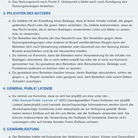
Das Nutzungsrecht nach Punkt 2, Unterpunkt a bleibt auch nach Kündigung des
Nutzungsvertrages bestehen.
3. PFLICHTEN DES NUTZERS
Du erklärst mit der Erstellung eines Beitrags, dass er keine Inhalte enthält, die gegen
geltendes Recht oder die guten Sitten verstoßen. Du erklärst insbesondere, dass du
das Recht besitzt, die in deinen Beiträgen verwendeten Links und Bilder zu setzen
bzw. zu verwenden.
Der Betreiber des Boards übt das Hausrecht aus. Bei Verstößen gegen diese
Nutzungsbedingungen oder anderer im Board veröffentlichten Regeln kann der
Betreiber dich nach Abmahnung zeitweise oder dauerhaft von der Nutzung dieses
Boards ausschließen und dir ein Hausverbot erteilen.
Du nimmst zur Kenntnis, dass der Betreiber keine Verantwortung für die Inhalte von
Beiträgen übernimmt, die er nicht selbst erstellt hat oder die er nicht zur Kenntnis
genommen hat. Du gestattest dem Betreiber, dein Benutzerkonto, Beiträge und
Funktionen jederzeit zu löschen oder zu sperren.
Du gestattest dem Betreiber darüber hinaus, deine Beiträge abzuändern, sofern sie
gegen o. g. Regeln verstoßen oder geeignet sind, dem Betreiber oder einem Dritten
Schaden zuzufügen.
4. GENERAL PUBLIC LICENSE
Du nimmst zur Kenntnis, dass es sich bei phpBB um eine unter der „
GNU General Public License v2
“ (GPL) bereitgestellten Foren-Software von phpBB
Limited (www.phpbb.com) handelt; deutschsprachige Informationen werden durch die
deutschsprachige Community unter www.phpbb.de zur Verfügung gestellt. Beide
haben keinen Einfluss auf die Art und Weise, wie die Software verwendet wird. Sie
können insbesondere die Verwendung der Software für bestimmte Zwecke nicht
untersagen oder auf Inhalte fremder Foren Einfluss nehmen.
5. GEWÄHRLEISTUNG
Der Betreiber haftet mit Ausnahme der Verletzung von Leben, Körper und Gesundheit