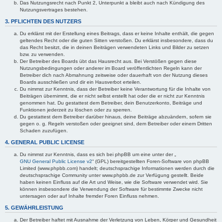
Das Nutzungsrecht nach Punkt 2, Unterpunkt a bleibt auch nach Kündigung des
Nutzungsvertrages bestehen.
3. PFLICHTEN DES NUTZERS
Du erklärst mit der Erstellung eines Beitrags, dass er keine Inhalte enthält, die gegen
geltendes Recht oder die guten Sitten verstoßen. Du erklärst insbesondere, dass du
das Recht besitzt, die in deinen Beiträgen verwendeten Links und Bilder zu setzen
bzw. zu verwenden.
Der Betreiber des Boards übt das Hausrecht aus. Bei Verstößen gegen diese
Nutzungsbedingungen oder anderer im Board veröffentlichten Regeln kann der
Betreiber dich nach Abmahnung zeitweise oder dauerhaft von der Nutzung dieses
Boards ausschließen und dir ein Hausverbot erteilen.
Du nimmst zur Kenntnis, dass der Betreiber keine Verantwortung für die Inhalte von
Beiträgen übernimmt, die er nicht selbst erstellt hat oder die er nicht zur Kenntnis
genommen hat. Du gestattest dem Betreiber, dein Benutzerkonto, Beiträge und
Funktionen jederzeit zu löschen oder zu sperren.
Du gestattest dem Betreiber darüber hinaus, deine Beiträge abzuändern, sofern sie
gegen o. g. Regeln verstoßen oder geeignet sind, dem Betreiber oder einem Dritten
Schaden zuzufügen.
4. GENERAL PUBLIC LICENSE
Du nimmst zur Kenntnis, dass es sich bei phpBB um eine unter der „
GNU General Public License v2
“ (GPL) bereitgestellten Foren-Software von phpBB
Limited (www.phpbb.com) handelt; deutschsprachige Informationen werden durch die
deutschsprachige Community unter www.phpbb.de zur Verfügung gestellt. Beide
haben keinen Einfluss auf die Art und Weise, wie die Software verwendet wird. Sie
können insbesondere die Verwendung der Software für bestimmte Zwecke nicht
untersagen oder auf Inhalte fremder Foren Einfluss nehmen.
5. GEWÄHRLEISTUNG
Der Betreiber haftet mit Ausnahme der Verletzung von Leben, Körper und Gesundheit