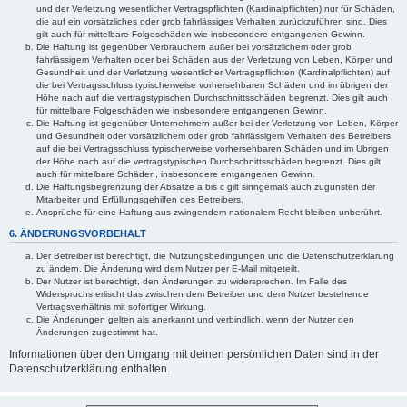
und der Verletzung wesentlicher Vertragspflichten (Kardinalpflichten) nur für Schäden,
die auf ein vorsätzliches oder grob fahrlässiges Verhalten zurückzuführen sind. Dies
gilt auch für mittelbare Folgeschäden wie insbesondere entgangenen Gewinn.
Die Haftung ist gegenüber Verbrauchern außer bei vorsätzlichem oder grob
fahrlässigem Verhalten oder bei Schäden aus der Verletzung von Leben, Körper und
Gesundheit und der Verletzung wesentlicher Vertragspflichten (Kardinalpflichten) auf
die bei Vertragsschluss typischerweise vorhersehbaren Schäden und im übrigen der
Höhe nach auf die vertragstypischen Durchschnittsschäden begrenzt. Dies gilt auch
für mittelbare Folgeschäden wie insbesondere entgangenen Gewinn.
Die Haftung ist gegenüber Unternehmern außer bei der Verletzung von Leben, Körper
und Gesundheit oder vorsätzlichem oder grob fahrlässigem Verhalten des Betreibers
auf die bei Vertragsschluss typischerweise vorhersehbaren Schäden und im Übrigen
der Höhe nach auf die vertragstypischen Durchschnittsschäden begrenzt. Dies gilt
auch für mittelbare Schäden, insbesondere entgangenen Gewinn.
Die Haftungsbegrenzung der Absätze a bis c gilt sinngemäß auch zugunsten der
Mitarbeiter und Erfüllungsgehilfen des Betreibers.
Ansprüche für eine Haftung aus zwingendem nationalem Recht bleiben unberührt.
6. ÄNDERUNGSVORBEHALT
Der Betreiber ist berechtigt, die Nutzungsbedingungen und die Datenschutzerklärung
zu ändern. Die Änderung wird dem Nutzer per E-Mail mitgeteilt.
Der Nutzer ist berechtigt, den Änderungen zu widersprechen. Im Falle des
Widerspruchs erlischt das zwischen dem Betreiber und dem Nutzer bestehende
Vertragsverhältnis mit sofortiger Wirkung.
Die Änderungen gelten als anerkannt und verbindlich, wenn der Nutzer den
Änderungen zugestimmt hat.
Informationen über den Umgang mit deinen persönlichen Daten sind in der
Datenschutzerklärung enthalten.