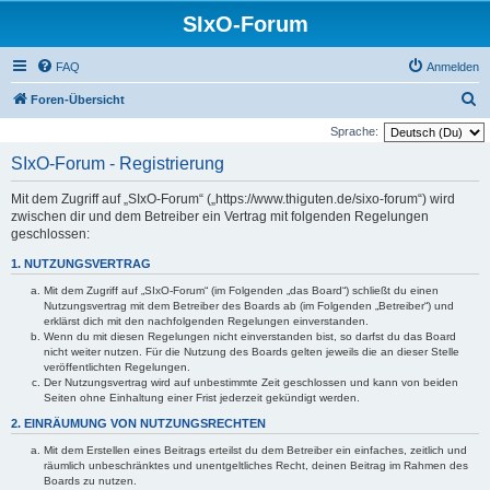
SIxO-Forum
FAQ
Anmelden
S
Foren-Übersicht
u
Sprache:
c
SIxO-Forum - Registrierung
h
Mit dem Zugriff auf „SIxO-Forum“ („https://www.thiguten.de/sixo-forum“) wird
e
zwischen dir und dem Betreiber ein Vertrag mit folgenden Regelungen
geschlossen:
1. NUTZUNGSVERTRAG
Mit dem Zugriff auf „SIxO-Forum“ (im Folgenden „das Board“) schließt du einen
Nutzungsvertrag mit dem Betreiber des Boards ab (im Folgenden „Betreiber“) und
erklärst dich mit den nachfolgenden Regelungen einverstanden.
Wenn du mit diesen Regelungen nicht einverstanden bist, so darfst du das Board
nicht weiter nutzen. Für die Nutzung des Boards gelten jeweils die an dieser Stelle
veröffentlichten Regelungen.
Der Nutzungsvertrag wird auf unbestimmte Zeit geschlossen und kann von beiden
Seiten ohne Einhaltung einer Frist jederzeit gekündigt werden.
2. EINRÄUMUNG VON NUTZUNGSRECHTEN
Mit dem Erstellen eines Beitrags erteilst du dem Betreiber ein einfaches, zeitlich und
räumlich unbeschränktes und unentgeltliches Recht, deinen Beitrag im Rahmen des
Boards zu nutzen.