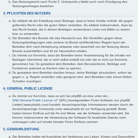
Das Nutzungsrecht nach Punkt 2, Unterpunkt a bleibt auch nach Kündigung des
Nutzungsvertrages bestehen.
3. PFLICHTEN DES NUTZERS
Du erklärst mit der Erstellung eines Beitrags, dass er keine Inhalte enthält, die gegen
geltendes Recht oder die guten Sitten verstoßen. Du erklärst insbesondere, dass du
das Recht besitzt, die in deinen Beiträgen verwendeten Links und Bilder zu setzen
bzw. zu verwenden.
Der Betreiber des Boards übt das Hausrecht aus. Bei Verstößen gegen diese
Nutzungsbedingungen oder anderer im Board veröffentlichten Regeln kann der
Betreiber dich nach Abmahnung zeitweise oder dauerhaft von der Nutzung dieses
Boards ausschließen und dir ein Hausverbot erteilen.
Du nimmst zur Kenntnis, dass der Betreiber keine Verantwortung für die Inhalte von
Beiträgen übernimmt, die er nicht selbst erstellt hat oder die er nicht zur Kenntnis
genommen hat. Du gestattest dem Betreiber, dein Benutzerkonto, Beiträge und
Funktionen jederzeit zu löschen oder zu sperren.
Du gestattest dem Betreiber darüber hinaus, deine Beiträge abzuändern, sofern sie
gegen o. g. Regeln verstoßen oder geeignet sind, dem Betreiber oder einem Dritten
Schaden zuzufügen.
4. GENERAL PUBLIC LICENSE
Du nimmst zur Kenntnis, dass es sich bei phpBB um eine unter der „
GNU General Public License v2
“ (GPL) bereitgestellten Foren-Software von phpBB
Limited (www.phpbb.com) handelt; deutschsprachige Informationen werden durch die
deutschsprachige Community unter www.phpbb.de zur Verfügung gestellt. Beide
haben keinen Einfluss auf die Art und Weise, wie die Software verwendet wird. Sie
können insbesondere die Verwendung der Software für bestimmte Zwecke nicht
untersagen oder auf Inhalte fremder Foren Einfluss nehmen.
5. GEWÄHRLEISTUNG
Der Betreiber haftet mit Ausnahme der Verletzung von Leben, Körper und Gesundheit