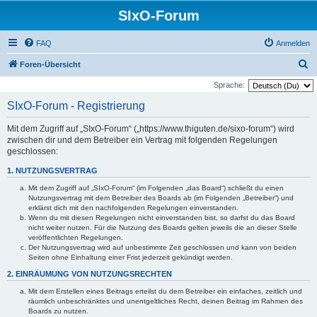
SIxO-Forum
FAQ
Anmelden
S
Foren-Übersicht
u
Sprache:
c
SIxO-Forum - Registrierung
h
Mit dem Zugriff auf „SIxO-Forum“ („https://www.thiguten.de/sixo-forum“) wird
e
zwischen dir und dem Betreiber ein Vertrag mit folgenden Regelungen
geschlossen:
1. NUTZUNGSVERTRAG
Mit dem Zugriff auf „SIxO-Forum“ (im Folgenden „das Board“) schließt du einen
Nutzungsvertrag mit dem Betreiber des Boards ab (im Folgenden „Betreiber“) und
erklärst dich mit den nachfolgenden Regelungen einverstanden.
Wenn du mit diesen Regelungen nicht einverstanden bist, so darfst du das Board
nicht weiter nutzen. Für die Nutzung des Boards gelten jeweils die an dieser Stelle
veröffentlichten Regelungen.
Der Nutzungsvertrag wird auf unbestimmte Zeit geschlossen und kann von beiden
Seiten ohne Einhaltung einer Frist jederzeit gekündigt werden.
2. EINRÄUMUNG VON NUTZUNGSRECHTEN
Mit dem Erstellen eines Beitrags erteilst du dem Betreiber ein einfaches, zeitlich und
räumlich unbeschränktes und unentgeltliches Recht, deinen Beitrag im Rahmen des
Boards zu nutzen.