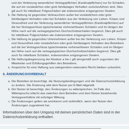
und der Verletzung wesentlicher Vertragspflichten (Kardinalpflichten) nur für Schäden,
die auf ein vorsätzliches oder grob fahrlässiges Verhalten zurückzuführen sind. Dies
gilt auch für mittelbare Folgeschäden wie insbesondere entgangenen Gewinn.
Die Haftung ist gegenüber Verbrauchern außer bei vorsätzlichem oder grob
fahrlässigem Verhalten oder bei Schäden aus der Verletzung von Leben, Körper und
Gesundheit und der Verletzung wesentlicher Vertragspflichten (Kardinalpflichten) auf
die bei Vertragsschluss typischerweise vorhersehbaren Schäden und im übrigen der
Höhe nach auf die vertragstypischen Durchschnittsschäden begrenzt. Dies gilt auch
für mittelbare Folgeschäden wie insbesondere entgangenen Gewinn.
Die Haftung ist gegenüber Unternehmern außer bei der Verletzung von Leben, Körper
und Gesundheit oder vorsätzlichem oder grob fahrlässigem Verhalten des Betreibers
auf die bei Vertragsschluss typischerweise vorhersehbaren Schäden und im Übrigen
der Höhe nach auf die vertragstypischen Durchschnittsschäden begrenzt. Dies gilt
auch für mittelbare Schäden, insbesondere entgangenen Gewinn.
Die Haftungsbegrenzung der Absätze a bis c gilt sinngemäß auch zugunsten der
Mitarbeiter und Erfüllungsgehilfen des Betreibers.
Ansprüche für eine Haftung aus zwingendem nationalem Recht bleiben unberührt.
6. ÄNDERUNGSVORBEHALT
Der Betreiber ist berechtigt, die Nutzungsbedingungen und die Datenschutzerklärung
zu ändern. Die Änderung wird dem Nutzer per E-Mail mitgeteilt.
Der Nutzer ist berechtigt, den Änderungen zu widersprechen. Im Falle des
Widerspruchs erlischt das zwischen dem Betreiber und dem Nutzer bestehende
Vertragsverhältnis mit sofortiger Wirkung.
Die Änderungen gelten als anerkannt und verbindlich, wenn der Nutzer den
Änderungen zugestimmt hat.
Informationen über den Umgang mit deinen persönlichen Daten sind in der
Datenschutzerklärung enthalten.