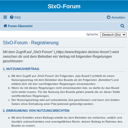
SIxO-Forum
FAQ
Anmelden
S
Foren-Übersicht
u
Sprache:
c
SIxO-Forum - Registrierung
h
Mit dem Zugriff auf „SIxO-Forum“ („https://www.thiguten.de/sixo-forum“) wird
e
zwischen dir und dem Betreiber ein Vertrag mit folgenden Regelungen
geschlossen:
1. NUTZUNGSVERTRAG
Mit dem Zugriff auf „SIxO-Forum“ (im Folgenden „das Board“) schließt du einen
Nutzungsvertrag mit dem Betreiber des Boards ab (im Folgenden „Betreiber“) und
erklärst dich mit den nachfolgenden Regelungen einverstanden.
Wenn du mit diesen Regelungen nicht einverstanden bist, so darfst du das Board
nicht weiter nutzen. Für die Nutzung des Boards gelten jeweils die an dieser Stelle
veröffentlichten Regelungen.
Der Nutzungsvertrag wird auf unbestimmte Zeit geschlossen und kann von beiden
Seiten ohne Einhaltung einer Frist jederzeit gekündigt werden.
2. EINRÄUMUNG VON NUTZUNGSRECHTEN
Mit dem Erstellen eines Beitrags erteilst du dem Betreiber ein einfaches, zeitlich und
räumlich unbeschränktes und unentgeltliches Recht, deinen Beitrag im Rahmen des
Boards zu nutzen.