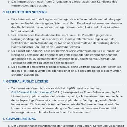
Das Nutzungsrecht nach Punkt 2, Unterpunkt a bleibt auch nach Kündigung des
Nutzungsvertrages bestehen.
3. PFLICHTEN DES NUTZERS
Du erklärst mit der Erstellung eines Beitrags, dass er keine Inhalte enthält, die gegen
geltendes Recht oder die guten Sitten verstoßen. Du erklärst insbesondere, dass du
das Recht besitzt, die in deinen Beiträgen verwendeten Links und Bilder zu setzen
bzw. zu verwenden.
Der Betreiber des Boards übt das Hausrecht aus. Bei Verstößen gegen diese
Nutzungsbedingungen oder anderer im Board veröffentlichten Regeln kann der
Betreiber dich nach Abmahnung zeitweise oder dauerhaft von der Nutzung dieses
Boards ausschließen und dir ein Hausverbot erteilen.
Du nimmst zur Kenntnis, dass der Betreiber keine Verantwortung für die Inhalte von
Beiträgen übernimmt, die er nicht selbst erstellt hat oder die er nicht zur Kenntnis
genommen hat. Du gestattest dem Betreiber, dein Benutzerkonto, Beiträge und
Funktionen jederzeit zu löschen oder zu sperren.
Du gestattest dem Betreiber darüber hinaus, deine Beiträge abzuändern, sofern sie
gegen o. g. Regeln verstoßen oder geeignet sind, dem Betreiber oder einem Dritten
Schaden zuzufügen.
4. GENERAL PUBLIC LICENSE
Du nimmst zur Kenntnis, dass es sich bei phpBB um eine unter der „
GNU General Public License v2
“ (GPL) bereitgestellten Foren-Software von phpBB
Limited (www.phpbb.com) handelt; deutschsprachige Informationen werden durch die
deutschsprachige Community unter www.phpbb.de zur Verfügung gestellt. Beide
haben keinen Einfluss auf die Art und Weise, wie die Software verwendet wird. Sie
können insbesondere die Verwendung der Software für bestimmte Zwecke nicht
untersagen oder auf Inhalte fremder Foren Einfluss nehmen.
5. GEWÄHRLEISTUNG
Der Betreiber haftet mit Ausnahme der Verletzung von Leben, Körper und Gesundheit