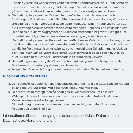
und der Verletzung wesentlicher Vertragspflichten (Kardinalpflichten) nur für Schäden,
die auf ein vorsätzliches oder grob fahrlässiges Verhalten zurückzuführen sind. Dies
gilt auch für mittelbare Folgeschäden wie insbesondere entgangenen Gewinn.
Die Haftung ist gegenüber Verbrauchern außer bei vorsätzlichem oder grob
fahrlässigem Verhalten oder bei Schäden aus der Verletzung von Leben, Körper und
Gesundheit und der Verletzung wesentlicher Vertragspflichten (Kardinalpflichten) auf
die bei Vertragsschluss typischerweise vorhersehbaren Schäden und im übrigen der
Höhe nach auf die vertragstypischen Durchschnittsschäden begrenzt. Dies gilt auch
für mittelbare Folgeschäden wie insbesondere entgangenen Gewinn.
Die Haftung ist gegenüber Unternehmern außer bei der Verletzung von Leben, Körper
und Gesundheit oder vorsätzlichem oder grob fahrlässigem Verhalten des Betreibers
auf die bei Vertragsschluss typischerweise vorhersehbaren Schäden und im Übrigen
der Höhe nach auf die vertragstypischen Durchschnittsschäden begrenzt. Dies gilt
auch für mittelbare Schäden, insbesondere entgangenen Gewinn.
Die Haftungsbegrenzung der Absätze a bis c gilt sinngemäß auch zugunsten der
Mitarbeiter und Erfüllungsgehilfen des Betreibers.
Ansprüche für eine Haftung aus zwingendem nationalem Recht bleiben unberührt.
6. ÄNDERUNGSVORBEHALT
Der Betreiber ist berechtigt, die Nutzungsbedingungen und die Datenschutzerklärung
zu ändern. Die Änderung wird dem Nutzer per E-Mail mitgeteilt.
Der Nutzer ist berechtigt, den Änderungen zu widersprechen. Im Falle des
Widerspruchs erlischt das zwischen dem Betreiber und dem Nutzer bestehende
Vertragsverhältnis mit sofortiger Wirkung.
Die Änderungen gelten als anerkannt und verbindlich, wenn der Nutzer den
Änderungen zugestimmt hat.
Informationen über den Umgang mit deinen persönlichen Daten sind in der
Datenschutzerklärung enthalten.