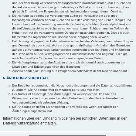
und der Verletzung wesentlicher Vertragspflichten (Kardinalpflichten) nur für Schäden,
die auf ein vorsätzliches oder grob fahrlässiges Verhalten zurückzuführen sind. Dies
gilt auch für mittelbare Folgeschäden wie insbesondere entgangenen Gewinn.
Die Haftung ist gegenüber Verbrauchern außer bei vorsätzlichem oder grob
fahrlässigem Verhalten oder bei Schäden aus der Verletzung von Leben, Körper und
Gesundheit und der Verletzung wesentlicher Vertragspflichten (Kardinalpflichten) auf
die bei Vertragsschluss typischerweise vorhersehbaren Schäden und im übrigen der
Höhe nach auf die vertragstypischen Durchschnittsschäden begrenzt. Dies gilt auch
für mittelbare Folgeschäden wie insbesondere entgangenen Gewinn.
Die Haftung ist gegenüber Unternehmern außer bei der Verletzung von Leben, Körper
und Gesundheit oder vorsätzlichem oder grob fahrlässigem Verhalten des Betreibers
auf die bei Vertragsschluss typischerweise vorhersehbaren Schäden und im Übrigen
der Höhe nach auf die vertragstypischen Durchschnittsschäden begrenzt. Dies gilt
auch für mittelbare Schäden, insbesondere entgangenen Gewinn.
Die Haftungsbegrenzung der Absätze a bis c gilt sinngemäß auch zugunsten der
Mitarbeiter und Erfüllungsgehilfen des Betreibers.
Ansprüche für eine Haftung aus zwingendem nationalem Recht bleiben unberührt.
6. ÄNDERUNGSVORBEHALT
Der Betreiber ist berechtigt, die Nutzungsbedingungen und die Datenschutzerklärung
zu ändern. Die Änderung wird dem Nutzer per E-Mail mitgeteilt.
Der Nutzer ist berechtigt, den Änderungen zu widersprechen. Im Falle des
Widerspruchs erlischt das zwischen dem Betreiber und dem Nutzer bestehende
Vertragsverhältnis mit sofortiger Wirkung.
Die Änderungen gelten als anerkannt und verbindlich, wenn der Nutzer den
Änderungen zugestimmt hat.
Informationen über den Umgang mit deinen persönlichen Daten sind in der
Datenschutzerklärung enthalten.