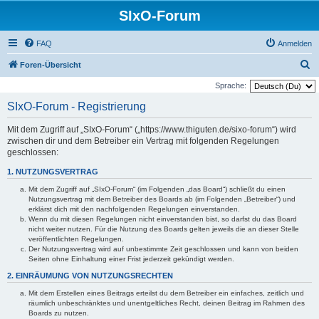
SIxO-Forum
FAQ
Anmelden
S
Foren-Übersicht
u
Sprache:
c
SIxO-Forum - Registrierung
h
Mit dem Zugriff auf „SIxO-Forum“ („https://www.thiguten.de/sixo-forum“) wird
e
zwischen dir und dem Betreiber ein Vertrag mit folgenden Regelungen
geschlossen:
1. NUTZUNGSVERTRAG
Mit dem Zugriff auf „SIxO-Forum“ (im Folgenden „das Board“) schließt du einen
Nutzungsvertrag mit dem Betreiber des Boards ab (im Folgenden „Betreiber“) und
erklärst dich mit den nachfolgenden Regelungen einverstanden.
Wenn du mit diesen Regelungen nicht einverstanden bist, so darfst du das Board
nicht weiter nutzen. Für die Nutzung des Boards gelten jeweils die an dieser Stelle
veröffentlichten Regelungen.
Der Nutzungsvertrag wird auf unbestimmte Zeit geschlossen und kann von beiden
Seiten ohne Einhaltung einer Frist jederzeit gekündigt werden.
2. EINRÄUMUNG VON NUTZUNGSRECHTEN
Mit dem Erstellen eines Beitrags erteilst du dem Betreiber ein einfaches, zeitlich und
räumlich unbeschränktes und unentgeltliches Recht, deinen Beitrag im Rahmen des
Boards zu nutzen.