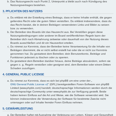
Das Nutzungsrecht nach Punkt 2, Unterpunkt a bleibt auch nach Kündigung des
Nutzungsvertrages bestehen.
3. PFLICHTEN DES NUTZERS
Du erklärst mit der Erstellung eines Beitrags, dass er keine Inhalte enthält, die gegen
geltendes Recht oder die guten Sitten verstoßen. Du erklärst insbesondere, dass du
das Recht besitzt, die in deinen Beiträgen verwendeten Links und Bilder zu setzen
bzw. zu verwenden.
Der Betreiber des Boards übt das Hausrecht aus. Bei Verstößen gegen diese
Nutzungsbedingungen oder anderer im Board veröffentlichten Regeln kann der
Betreiber dich nach Abmahnung zeitweise oder dauerhaft von der Nutzung dieses
Boards ausschließen und dir ein Hausverbot erteilen.
Du nimmst zur Kenntnis, dass der Betreiber keine Verantwortung für die Inhalte von
Beiträgen übernimmt, die er nicht selbst erstellt hat oder die er nicht zur Kenntnis
genommen hat. Du gestattest dem Betreiber, dein Benutzerkonto, Beiträge und
Funktionen jederzeit zu löschen oder zu sperren.
Du gestattest dem Betreiber darüber hinaus, deine Beiträge abzuändern, sofern sie
gegen o. g. Regeln verstoßen oder geeignet sind, dem Betreiber oder einem Dritten
Schaden zuzufügen.
4. GENERAL PUBLIC LICENSE
Du nimmst zur Kenntnis, dass es sich bei phpBB um eine unter der „
GNU General Public License v2
“ (GPL) bereitgestellten Foren-Software von phpBB
Limited (www.phpbb.com) handelt; deutschsprachige Informationen werden durch die
deutschsprachige Community unter www.phpbb.de zur Verfügung gestellt. Beide
haben keinen Einfluss auf die Art und Weise, wie die Software verwendet wird. Sie
können insbesondere die Verwendung der Software für bestimmte Zwecke nicht
untersagen oder auf Inhalte fremder Foren Einfluss nehmen.
5. GEWÄHRLEISTUNG
Der Betreiber haftet mit Ausnahme der Verletzung von Leben, Körper und Gesundheit