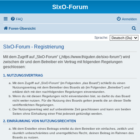
SIxO-Forum
FAQ
Anmelden
S
Foren-Übersicht
u
Sprache:
c
SIxO-Forum - Registrierung
h
Mit dem Zugriff auf „SIxO-Forum“ („https://www.thiguten.de/sixo-forum“) wird
e
zwischen dir und dem Betreiber ein Vertrag mit folgenden Regelungen
geschlossen:
1. NUTZUNGSVERTRAG
Mit dem Zugriff auf „SIxO-Forum“ (im Folgenden „das Board“) schließt du einen
Nutzungsvertrag mit dem Betreiber des Boards ab (im Folgenden „Betreiber“) und
erklärst dich mit den nachfolgenden Regelungen einverstanden.
Wenn du mit diesen Regelungen nicht einverstanden bist, so darfst du das Board
nicht weiter nutzen. Für die Nutzung des Boards gelten jeweils die an dieser Stelle
veröffentlichten Regelungen.
Der Nutzungsvertrag wird auf unbestimmte Zeit geschlossen und kann von beiden
Seiten ohne Einhaltung einer Frist jederzeit gekündigt werden.
2. EINRÄUMUNG VON NUTZUNGSRECHTEN
Mit dem Erstellen eines Beitrags erteilst du dem Betreiber ein einfaches, zeitlich und
räumlich unbeschränktes und unentgeltliches Recht, deinen Beitrag im Rahmen des
Boards zu nutzen.