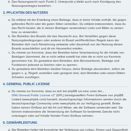
Das Nutzungsrecht nach Punkt 2, Unterpunkt a bleibt auch nach Kündigung des
Nutzungsvertrages bestehen.
3. PFLICHTEN DES NUTZERS
Du erklärst mit der Erstellung eines Beitrags, dass er keine Inhalte enthält, die gegen
geltendes Recht oder die guten Sitten verstoßen. Du erklärst insbesondere, dass du
das Recht besitzt, die in deinen Beiträgen verwendeten Links und Bilder zu setzen
bzw. zu verwenden.
Der Betreiber des Boards übt das Hausrecht aus. Bei Verstößen gegen diese
Nutzungsbedingungen oder anderer im Board veröffentlichten Regeln kann der
Betreiber dich nach Abmahnung zeitweise oder dauerhaft von der Nutzung dieses
Boards ausschließen und dir ein Hausverbot erteilen.
Du nimmst zur Kenntnis, dass der Betreiber keine Verantwortung für die Inhalte von
Beiträgen übernimmt, die er nicht selbst erstellt hat oder die er nicht zur Kenntnis
genommen hat. Du gestattest dem Betreiber, dein Benutzerkonto, Beiträge und
Funktionen jederzeit zu löschen oder zu sperren.
Du gestattest dem Betreiber darüber hinaus, deine Beiträge abzuändern, sofern sie
gegen o. g. Regeln verstoßen oder geeignet sind, dem Betreiber oder einem Dritten
Schaden zuzufügen.
4. GENERAL PUBLIC LICENSE
Du nimmst zur Kenntnis, dass es sich bei phpBB um eine unter der „
GNU General Public License v2
“ (GPL) bereitgestellten Foren-Software von phpBB
Limited (www.phpbb.com) handelt; deutschsprachige Informationen werden durch die
deutschsprachige Community unter www.phpbb.de zur Verfügung gestellt. Beide
haben keinen Einfluss auf die Art und Weise, wie die Software verwendet wird. Sie
können insbesondere die Verwendung der Software für bestimmte Zwecke nicht
untersagen oder auf Inhalte fremder Foren Einfluss nehmen.
5. GEWÄHRLEISTUNG
Der Betreiber haftet mit Ausnahme der Verletzung von Leben, Körper und Gesundheit