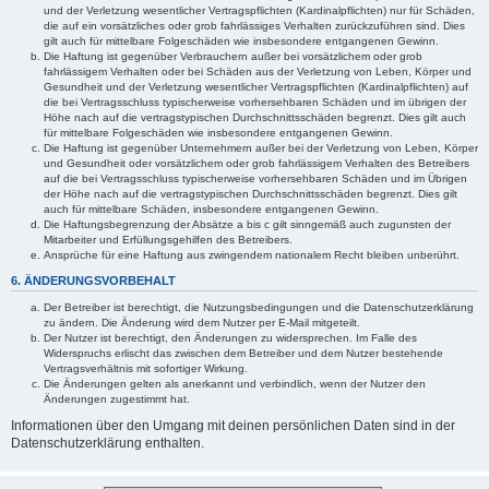
und der Verletzung wesentlicher Vertragspflichten (Kardinalpflichten) nur für Schäden,
die auf ein vorsätzliches oder grob fahrlässiges Verhalten zurückzuführen sind. Dies
gilt auch für mittelbare Folgeschäden wie insbesondere entgangenen Gewinn.
Die Haftung ist gegenüber Verbrauchern außer bei vorsätzlichem oder grob
fahrlässigem Verhalten oder bei Schäden aus der Verletzung von Leben, Körper und
Gesundheit und der Verletzung wesentlicher Vertragspflichten (Kardinalpflichten) auf
die bei Vertragsschluss typischerweise vorhersehbaren Schäden und im übrigen der
Höhe nach auf die vertragstypischen Durchschnittsschäden begrenzt. Dies gilt auch
für mittelbare Folgeschäden wie insbesondere entgangenen Gewinn.
Die Haftung ist gegenüber Unternehmern außer bei der Verletzung von Leben, Körper
und Gesundheit oder vorsätzlichem oder grob fahrlässigem Verhalten des Betreibers
auf die bei Vertragsschluss typischerweise vorhersehbaren Schäden und im Übrigen
der Höhe nach auf die vertragstypischen Durchschnittsschäden begrenzt. Dies gilt
auch für mittelbare Schäden, insbesondere entgangenen Gewinn.
Die Haftungsbegrenzung der Absätze a bis c gilt sinngemäß auch zugunsten der
Mitarbeiter und Erfüllungsgehilfen des Betreibers.
Ansprüche für eine Haftung aus zwingendem nationalem Recht bleiben unberührt.
6. ÄNDERUNGSVORBEHALT
Der Betreiber ist berechtigt, die Nutzungsbedingungen und die Datenschutzerklärung
zu ändern. Die Änderung wird dem Nutzer per E-Mail mitgeteilt.
Der Nutzer ist berechtigt, den Änderungen zu widersprechen. Im Falle des
Widerspruchs erlischt das zwischen dem Betreiber und dem Nutzer bestehende
Vertragsverhältnis mit sofortiger Wirkung.
Die Änderungen gelten als anerkannt und verbindlich, wenn der Nutzer den
Änderungen zugestimmt hat.
Informationen über den Umgang mit deinen persönlichen Daten sind in der
Datenschutzerklärung enthalten.