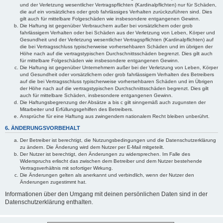
und der Verletzung wesentlicher Vertragspflichten (Kardinalpflichten) nur für Schäden,
die auf ein vorsätzliches oder grob fahrlässiges Verhalten zurückzuführen sind. Dies
gilt auch für mittelbare Folgeschäden wie insbesondere entgangenen Gewinn.
Die Haftung ist gegenüber Verbrauchern außer bei vorsätzlichem oder grob
fahrlässigem Verhalten oder bei Schäden aus der Verletzung von Leben, Körper und
Gesundheit und der Verletzung wesentlicher Vertragspflichten (Kardinalpflichten) auf
die bei Vertragsschluss typischerweise vorhersehbaren Schäden und im übrigen der
Höhe nach auf die vertragstypischen Durchschnittsschäden begrenzt. Dies gilt auch
für mittelbare Folgeschäden wie insbesondere entgangenen Gewinn.
Die Haftung ist gegenüber Unternehmern außer bei der Verletzung von Leben, Körper
und Gesundheit oder vorsätzlichem oder grob fahrlässigem Verhalten des Betreibers
auf die bei Vertragsschluss typischerweise vorhersehbaren Schäden und im Übrigen
der Höhe nach auf die vertragstypischen Durchschnittsschäden begrenzt. Dies gilt
auch für mittelbare Schäden, insbesondere entgangenen Gewinn.
Die Haftungsbegrenzung der Absätze a bis c gilt sinngemäß auch zugunsten der
Mitarbeiter und Erfüllungsgehilfen des Betreibers.
Ansprüche für eine Haftung aus zwingendem nationalem Recht bleiben unberührt.
6. ÄNDERUNGSVORBEHALT
Der Betreiber ist berechtigt, die Nutzungsbedingungen und die Datenschutzerklärung
zu ändern. Die Änderung wird dem Nutzer per E-Mail mitgeteilt.
Der Nutzer ist berechtigt, den Änderungen zu widersprechen. Im Falle des
Widerspruchs erlischt das zwischen dem Betreiber und dem Nutzer bestehende
Vertragsverhältnis mit sofortiger Wirkung.
Die Änderungen gelten als anerkannt und verbindlich, wenn der Nutzer den
Änderungen zugestimmt hat.
Informationen über den Umgang mit deinen persönlichen Daten sind in der
Datenschutzerklärung enthalten.