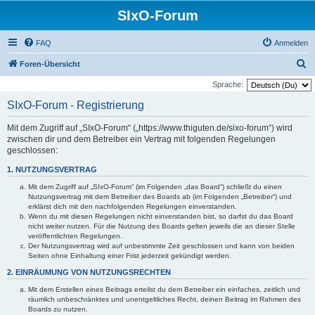
SIxO-Forum
FAQ
Anmelden
S
Foren-Übersicht
u
Sprache:
c
SIxO-Forum - Registrierung
h
Mit dem Zugriff auf „SIxO-Forum“ („https://www.thiguten.de/sixo-forum“) wird
e
zwischen dir und dem Betreiber ein Vertrag mit folgenden Regelungen
geschlossen:
1. NUTZUNGSVERTRAG
Mit dem Zugriff auf „SIxO-Forum“ (im Folgenden „das Board“) schließt du einen
Nutzungsvertrag mit dem Betreiber des Boards ab (im Folgenden „Betreiber“) und
erklärst dich mit den nachfolgenden Regelungen einverstanden.
Wenn du mit diesen Regelungen nicht einverstanden bist, so darfst du das Board
nicht weiter nutzen. Für die Nutzung des Boards gelten jeweils die an dieser Stelle
veröffentlichten Regelungen.
Der Nutzungsvertrag wird auf unbestimmte Zeit geschlossen und kann von beiden
Seiten ohne Einhaltung einer Frist jederzeit gekündigt werden.
2. EINRÄUMUNG VON NUTZUNGSRECHTEN
Mit dem Erstellen eines Beitrags erteilst du dem Betreiber ein einfaches, zeitlich und
räumlich unbeschränktes und unentgeltliches Recht, deinen Beitrag im Rahmen des
Boards zu nutzen.