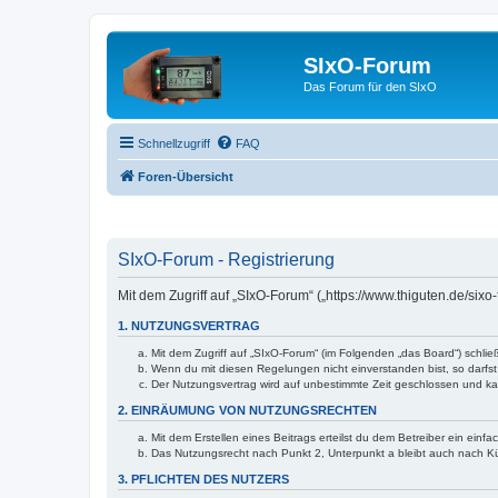
SIxO-Forum
Das Forum für den SIxO
Schnellzugriff
FAQ
Foren-Übersicht
SIxO-Forum - Registrierung
Mit dem Zugriff auf „SIxO-Forum“ („https://www.thiguten.de/six
1. NUTZUNGSVERTRAG
Mit dem Zugriff auf „SIxO-Forum“ (im Folgenden „das Board“) schli
Wenn du mit diesen Regelungen nicht einverstanden bist, so darfst 
Der Nutzungsvertrag wird auf unbestimmte Zeit geschlossen und kan
2. EINRÄUMUNG VON NUTZUNGSRECHTEN
Mit dem Erstellen eines Beitrags erteilst du dem Betreiber ein ein
Das Nutzungsrecht nach Punkt 2, Unterpunkt a bleibt auch nach 
3. PFLICHTEN DES NUTZERS