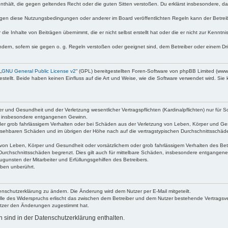
e enthält, die gegen geltendes Recht oder die guten Sitten verstoßen. Du erklärst insbesondere, 
egen diese Nutzungsbedingungen oder anderer im Board veröffentlichten Regeln kann der Betre
die Inhalte von Beiträgen übernimmt, die er nicht selbst erstellt hat oder die er nicht zur Kenn
ndern, sofern sie gegen o. g. Regeln verstoßen oder geeignet sind, dem Betreiber oder einem D
„
GNU General Public License v2
“ (GPL) bereitgestellten Foren-Software von phpBB Limited (ww
ellt. Beide haben keinen Einfluss auf die Art und Weise, wie die Software verwendet wird. Si
 und Gesundheit und der Verletzung wesentlicher Vertragspflichten (Kardinalpflichten) nur für Sc
wie insbesondere entgangenen Gewinn.
der grob fahrlässigem Verhalten oder bei Schäden aus der Verletzung von Leben, Körper und Ges
rhersehbaren Schäden und im übrigen der Höhe nach auf die vertragstypischen Durchschnittsschäde
von Leben, Körper und Gesundheit oder vorsätzlichem oder grob fahrlässigem Verhalten des Betr
Durchschnittsschäden begrenzt. Dies gilt auch für mittelbare Schäden, insbesondere entgangen
gunsten der Mitarbeiter und Erfüllungsgehilfen des Betreibers.
ben unberührt.
enschutzerklärung zu ändern. Die Änderung wird dem Nutzer per E-Mail mitgeteilt.
lle des Widerspruchs erlischt das zwischen dem Betreiber und dem Nutzer bestehende Vertragsverh
utzer den Änderungen zugestimmt hat.
sind in der Datenschutzerklärung enthalten.