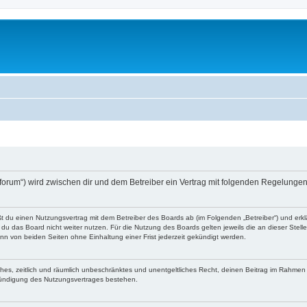
o-forum“) wird zwischen dir und dem Betreiber ein Vertrag mit folgenden Regelunge
eßt du einen Nutzungsvertrag mit dem Betreiber des Boards ab (im Folgenden „Betreiber“) und er
du das Board nicht weiter nutzen. Für die Nutzung des Boards gelten jeweils die an dieser Stell
n von beiden Seiten ohne Einhaltung einer Frist jederzeit gekündigt werden.
faches, zeitlich und räumlich unbeschränktes und unentgeltliches Recht, deinen Beitrag im Rahme
Kündigung des Nutzungsvertrages bestehen.