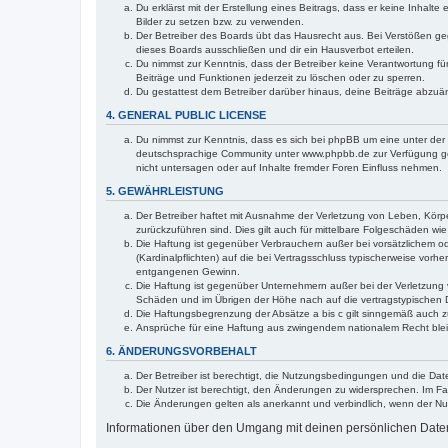
Du erklärst mit der Erstellung eines Beitrags, dass er keine Inhalt
Bilder zu setzen bzw. zu verwenden.
Der Betreiber des Boards übt das Hausrecht aus. Bei Verstößen g
dieses Boards ausschließen und dir ein Hausverbot erteilen.
Du nimmst zur Kenntnis, dass der Betreiber keine Verantwortung für 
Beiträge und Funktionen jederzeit zu löschen oder zu sperren.
Du gestattest dem Betreiber darüber hinaus, deine Beiträge abzuä
4. GENERAL PUBLIC LICENSE
Du nimmst zur Kenntnis, dass es sich bei phpBB um eine unter der 
deutschsprachige Community unter www.phpbb.de zur Verfügung gest
nicht untersagen oder auf Inhalte fremder Foren Einfluss nehmen.
5. GEWÄHRLEISTUNG
Der Betreiber haftet mit Ausnahme der Verletzung von Leben, Körper
zurückzuführen sind. Dies gilt auch für mittelbare Folgeschäden 
Die Haftung ist gegenüber Verbrauchern außer bei vorsätzlichem o
(Kardinalpflichten) auf die bei Vertragsschluss typischerweise vo
entgangenen Gewinn.
Die Haftung ist gegenüber Unternehmern außer bei der Verletzung 
Schäden und im Übrigen der Höhe nach auf die vertragstypischen 
Die Haftungsbegrenzung der Absätze a bis c gilt sinngemäß auch zu
Ansprüche für eine Haftung aus zwingendem nationalem Recht blei
6. ÄNDERUNGSVORBEHALT
Der Betreiber ist berechtigt, die Nutzungsbedingungen und die Dat
Der Nutzer ist berechtigt, den Änderungen zu widersprechen. Im Fa
Die Änderungen gelten als anerkannt und verbindlich, wenn der N
Informationen über den Umgang mit deinen persönlichen Daten 