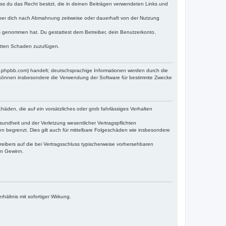
dass du das Recht besitzt, die in deinen Beiträgen verwendeten Links und
iber dich nach Abmahnung zeitweise oder dauerhaft von der Nutzung
tnis genommen hat. Du gestattest dem Betreiber, dein Benutzerkonto,
ritten Schaden zuzufügen.
w.phpbb.com) handelt; deutschsprachige Informationen werden durch die
e können insbesondere die Verwendung der Software für bestimmte Zwecke
häden, die auf ein vorsätzliches oder grob fahrlässiges Verhalten
undheit und der Verletzung wesentlicher Vertragspflichten
n begrenzt. Dies gilt auch für mittelbare Folgeschäden wie insbesondere
eibers auf die bei Vertragsschluss typischerweise vorhersehbaren
en Gewinn.
ältnis mit sofortiger Wirkung.