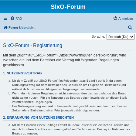
SIxO-Forum
FAQ
Anmelden
S
Foren-Übersicht
u
Sprache:
c
SIxO-Forum - Registrierung
h
Mit dem Zugriff auf „SIxO-Forum“ („https://www.thiguten.de/sixo-forum“) wird
e
zwischen dir und dem Betreiber ein Vertrag mit folgenden Regelungen
geschlossen:
1. NUTZUNGSVERTRAG
Mit dem Zugriff auf „SIxO-Forum“ (im Folgenden „das Board“) schließt du einen
Nutzungsvertrag mit dem Betreiber des Boards ab (im Folgenden „Betreiber“) und
erklärst dich mit den nachfolgenden Regelungen einverstanden.
Wenn du mit diesen Regelungen nicht einverstanden bist, so darfst du das Board
nicht weiter nutzen. Für die Nutzung des Boards gelten jeweils die an dieser Stelle
veröffentlichten Regelungen.
Der Nutzungsvertrag wird auf unbestimmte Zeit geschlossen und kann von beiden
Seiten ohne Einhaltung einer Frist jederzeit gekündigt werden.
2. EINRÄUMUNG VON NUTZUNGSRECHTEN
Mit dem Erstellen eines Beitrags erteilst du dem Betreiber ein einfaches, zeitlich und
räumlich unbeschränktes und unentgeltliches Recht, deinen Beitrag im Rahmen des
Boards zu nutzen.