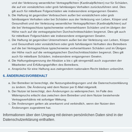
und der Verletzung wesentlicher Vertragspflichten (Kardinalpflichten) nur für Schäden,
die auf ein vorsätzliches oder grob fahrlässiges Verhalten zurückzuführen sind. Dies
gilt auch für mittelbare Folgeschäden wie insbesondere entgangenen Gewinn.
Die Haftung ist gegenüber Verbrauchern außer bei vorsätzlichem oder grob
fahrlässigem Verhalten oder bei Schäden aus der Verletzung von Leben, Körper und
Gesundheit und der Verletzung wesentlicher Vertragspflichten (Kardinalpflichten) auf
die bei Vertragsschluss typischerweise vorhersehbaren Schäden und im übrigen der
Höhe nach auf die vertragstypischen Durchschnittsschäden begrenzt. Dies gilt auch
für mittelbare Folgeschäden wie insbesondere entgangenen Gewinn.
Die Haftung ist gegenüber Unternehmern außer bei der Verletzung von Leben, Körper
und Gesundheit oder vorsätzlichem oder grob fahrlässigem Verhalten des Betreibers
auf die bei Vertragsschluss typischerweise vorhersehbaren Schäden und im Übrigen
der Höhe nach auf die vertragstypischen Durchschnittsschäden begrenzt. Dies gilt
auch für mittelbare Schäden, insbesondere entgangenen Gewinn.
Die Haftungsbegrenzung der Absätze a bis c gilt sinngemäß auch zugunsten der
Mitarbeiter und Erfüllungsgehilfen des Betreibers.
Ansprüche für eine Haftung aus zwingendem nationalem Recht bleiben unberührt.
6. ÄNDERUNGSVORBEHALT
Der Betreiber ist berechtigt, die Nutzungsbedingungen und die Datenschutzerklärung
zu ändern. Die Änderung wird dem Nutzer per E-Mail mitgeteilt.
Der Nutzer ist berechtigt, den Änderungen zu widersprechen. Im Falle des
Widerspruchs erlischt das zwischen dem Betreiber und dem Nutzer bestehende
Vertragsverhältnis mit sofortiger Wirkung.
Die Änderungen gelten als anerkannt und verbindlich, wenn der Nutzer den
Änderungen zugestimmt hat.
Informationen über den Umgang mit deinen persönlichen Daten sind in der
Datenschutzerklärung enthalten.