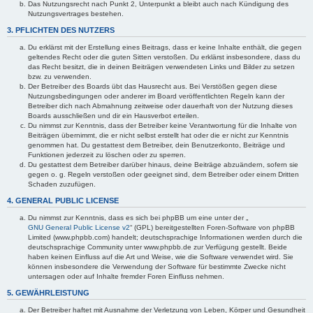
Das Nutzungsrecht nach Punkt 2, Unterpunkt a bleibt auch nach Kündigung des
Nutzungsvertrages bestehen.
3. PFLICHTEN DES NUTZERS
Du erklärst mit der Erstellung eines Beitrags, dass er keine Inhalte enthält, die gegen
geltendes Recht oder die guten Sitten verstoßen. Du erklärst insbesondere, dass du
das Recht besitzt, die in deinen Beiträgen verwendeten Links und Bilder zu setzen
bzw. zu verwenden.
Der Betreiber des Boards übt das Hausrecht aus. Bei Verstößen gegen diese
Nutzungsbedingungen oder anderer im Board veröffentlichten Regeln kann der
Betreiber dich nach Abmahnung zeitweise oder dauerhaft von der Nutzung dieses
Boards ausschließen und dir ein Hausverbot erteilen.
Du nimmst zur Kenntnis, dass der Betreiber keine Verantwortung für die Inhalte von
Beiträgen übernimmt, die er nicht selbst erstellt hat oder die er nicht zur Kenntnis
genommen hat. Du gestattest dem Betreiber, dein Benutzerkonto, Beiträge und
Funktionen jederzeit zu löschen oder zu sperren.
Du gestattest dem Betreiber darüber hinaus, deine Beiträge abzuändern, sofern sie
gegen o. g. Regeln verstoßen oder geeignet sind, dem Betreiber oder einem Dritten
Schaden zuzufügen.
4. GENERAL PUBLIC LICENSE
Du nimmst zur Kenntnis, dass es sich bei phpBB um eine unter der „
GNU General Public License v2
“ (GPL) bereitgestellten Foren-Software von phpBB
Limited (www.phpbb.com) handelt; deutschsprachige Informationen werden durch die
deutschsprachige Community unter www.phpbb.de zur Verfügung gestellt. Beide
haben keinen Einfluss auf die Art und Weise, wie die Software verwendet wird. Sie
können insbesondere die Verwendung der Software für bestimmte Zwecke nicht
untersagen oder auf Inhalte fremder Foren Einfluss nehmen.
5. GEWÄHRLEISTUNG
Der Betreiber haftet mit Ausnahme der Verletzung von Leben, Körper und Gesundheit