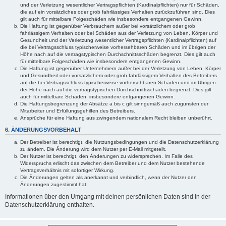
und der Verletzung wesentlicher Vertragspflichten (Kardinalpflichten) nur für Schäden,
die auf ein vorsätzliches oder grob fahrlässiges Verhalten zurückzuführen sind. Dies
gilt auch für mittelbare Folgeschäden wie insbesondere entgangenen Gewinn.
Die Haftung ist gegenüber Verbrauchern außer bei vorsätzlichem oder grob
fahrlässigem Verhalten oder bei Schäden aus der Verletzung von Leben, Körper und
Gesundheit und der Verletzung wesentlicher Vertragspflichten (Kardinalpflichten) auf
die bei Vertragsschluss typischerweise vorhersehbaren Schäden und im übrigen der
Höhe nach auf die vertragstypischen Durchschnittsschäden begrenzt. Dies gilt auch
für mittelbare Folgeschäden wie insbesondere entgangenen Gewinn.
Die Haftung ist gegenüber Unternehmern außer bei der Verletzung von Leben, Körper
und Gesundheit oder vorsätzlichem oder grob fahrlässigem Verhalten des Betreibers
auf die bei Vertragsschluss typischerweise vorhersehbaren Schäden und im Übrigen
der Höhe nach auf die vertragstypischen Durchschnittsschäden begrenzt. Dies gilt
auch für mittelbare Schäden, insbesondere entgangenen Gewinn.
Die Haftungsbegrenzung der Absätze a bis c gilt sinngemäß auch zugunsten der
Mitarbeiter und Erfüllungsgehilfen des Betreibers.
Ansprüche für eine Haftung aus zwingendem nationalem Recht bleiben unberührt.
6. ÄNDERUNGSVORBEHALT
Der Betreiber ist berechtigt, die Nutzungsbedingungen und die Datenschutzerklärung
zu ändern. Die Änderung wird dem Nutzer per E-Mail mitgeteilt.
Der Nutzer ist berechtigt, den Änderungen zu widersprechen. Im Falle des
Widerspruchs erlischt das zwischen dem Betreiber und dem Nutzer bestehende
Vertragsverhältnis mit sofortiger Wirkung.
Die Änderungen gelten als anerkannt und verbindlich, wenn der Nutzer den
Änderungen zugestimmt hat.
Informationen über den Umgang mit deinen persönlichen Daten sind in der
Datenschutzerklärung enthalten.