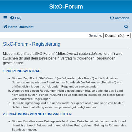
SIxO-Forum
FAQ
Anmelden
S
Foren-Übersicht
u
Sprache:
c
SIxO-Forum - Registrierung
h
Mit dem Zugriff auf „SIxO-Forum“ („https://www.thiguten.de/sixo-forum“) wird
e
zwischen dir und dem Betreiber ein Vertrag mit folgenden Regelungen
geschlossen:
1. NUTZUNGSVERTRAG
Mit dem Zugriff auf „SIxO-Forum“ (im Folgenden „das Board“) schließt du einen
Nutzungsvertrag mit dem Betreiber des Boards ab (im Folgenden „Betreiber“) und
erklärst dich mit den nachfolgenden Regelungen einverstanden.
Wenn du mit diesen Regelungen nicht einverstanden bist, so darfst du das Board
nicht weiter nutzen. Für die Nutzung des Boards gelten jeweils die an dieser Stelle
veröffentlichten Regelungen.
Der Nutzungsvertrag wird auf unbestimmte Zeit geschlossen und kann von beiden
Seiten ohne Einhaltung einer Frist jederzeit gekündigt werden.
2. EINRÄUMUNG VON NUTZUNGSRECHTEN
Mit dem Erstellen eines Beitrags erteilst du dem Betreiber ein einfaches, zeitlich und
räumlich unbeschränktes und unentgeltliches Recht, deinen Beitrag im Rahmen des
Boards zu nutzen.