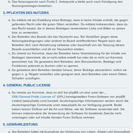
Das Nutzungsrecht nach Punkt 2, Unterpunkt a bleibt auch nach Kündigung des
Nutzungsvertrages bestehen.
3. PFLICHTEN DES NUTZERS
Du erklärst mit der Erstellung eines Beitrags, dass er keine Inhalte enthält, die gegen
geltendes Recht oder die guten Sitten verstoßen. Du erklärst insbesondere, dass du
das Recht besitzt, die in deinen Beiträgen verwendeten Links und Bilder zu setzen
bzw. zu verwenden.
Der Betreiber des Boards übt das Hausrecht aus. Bei Verstößen gegen diese
Nutzungsbedingungen oder anderer im Board veröffentlichten Regeln kann der
Betreiber dich nach Abmahnung zeitweise oder dauerhaft von der Nutzung dieses
Boards ausschließen und dir ein Hausverbot erteilen.
Du nimmst zur Kenntnis, dass der Betreiber keine Verantwortung für die Inhalte von
Beiträgen übernimmt, die er nicht selbst erstellt hat oder die er nicht zur Kenntnis
genommen hat. Du gestattest dem Betreiber, dein Benutzerkonto, Beiträge und
Funktionen jederzeit zu löschen oder zu sperren.
Du gestattest dem Betreiber darüber hinaus, deine Beiträge abzuändern, sofern sie
gegen o. g. Regeln verstoßen oder geeignet sind, dem Betreiber oder einem Dritten
Schaden zuzufügen.
4. GENERAL PUBLIC LICENSE
Du nimmst zur Kenntnis, dass es sich bei phpBB um eine unter der „
GNU General Public License v2
“ (GPL) bereitgestellten Foren-Software von phpBB
Limited (www.phpbb.com) handelt; deutschsprachige Informationen werden durch die
deutschsprachige Community unter www.phpbb.de zur Verfügung gestellt. Beide
haben keinen Einfluss auf die Art und Weise, wie die Software verwendet wird. Sie
können insbesondere die Verwendung der Software für bestimmte Zwecke nicht
untersagen oder auf Inhalte fremder Foren Einfluss nehmen.
5. GEWÄHRLEISTUNG
Der Betreiber haftet mit Ausnahme der Verletzung von Leben, Körper und Gesundheit