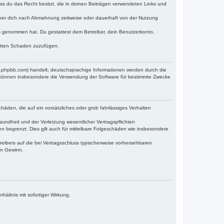
dass du das Recht besitzt, die in deinen Beiträgen verwendeten Links und
iber dich nach Abmahnung zeitweise oder dauerhaft von der Nutzung
tnis genommen hat. Du gestattest dem Betreiber, dein Benutzerkonto,
ritten Schaden zuzufügen.
w.phpbb.com) handelt; deutschsprachige Informationen werden durch die
e können insbesondere die Verwendung der Software für bestimmte Zwecke
häden, die auf ein vorsätzliches oder grob fahrlässiges Verhalten
undheit und der Verletzung wesentlicher Vertragspflichten
n begrenzt. Dies gilt auch für mittelbare Folgeschäden wie insbesondere
eibers auf die bei Vertragsschluss typischerweise vorhersehbaren
en Gewinn.
ältnis mit sofortiger Wirkung.