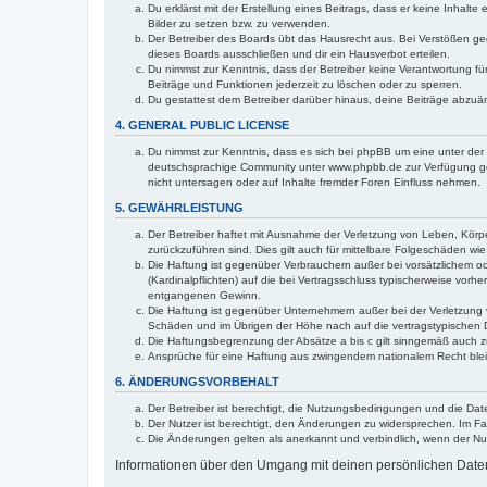
Du erklärst mit der Erstellung eines Beitrags, dass er keine Inhalt
Bilder zu setzen bzw. zu verwenden.
Der Betreiber des Boards übt das Hausrecht aus. Bei Verstößen g
dieses Boards ausschließen und dir ein Hausverbot erteilen.
Du nimmst zur Kenntnis, dass der Betreiber keine Verantwortung für 
Beiträge und Funktionen jederzeit zu löschen oder zu sperren.
Du gestattest dem Betreiber darüber hinaus, deine Beiträge abzuä
4. GENERAL PUBLIC LICENSE
Du nimmst zur Kenntnis, dass es sich bei phpBB um eine unter der 
deutschsprachige Community unter www.phpbb.de zur Verfügung gest
nicht untersagen oder auf Inhalte fremder Foren Einfluss nehmen.
5. GEWÄHRLEISTUNG
Der Betreiber haftet mit Ausnahme der Verletzung von Leben, Körper
zurückzuführen sind. Dies gilt auch für mittelbare Folgeschäden 
Die Haftung ist gegenüber Verbrauchern außer bei vorsätzlichem o
(Kardinalpflichten) auf die bei Vertragsschluss typischerweise vo
entgangenen Gewinn.
Die Haftung ist gegenüber Unternehmern außer bei der Verletzung 
Schäden und im Übrigen der Höhe nach auf die vertragstypischen 
Die Haftungsbegrenzung der Absätze a bis c gilt sinngemäß auch zu
Ansprüche für eine Haftung aus zwingendem nationalem Recht blei
6. ÄNDERUNGSVORBEHALT
Der Betreiber ist berechtigt, die Nutzungsbedingungen und die Dat
Der Nutzer ist berechtigt, den Änderungen zu widersprechen. Im Fa
Die Änderungen gelten als anerkannt und verbindlich, wenn der N
Informationen über den Umgang mit deinen persönlichen Daten 