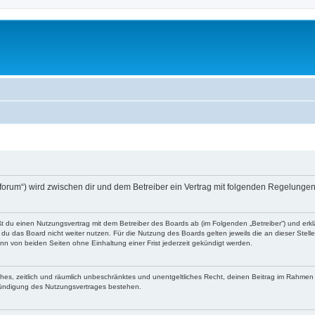
o-forum“) wird zwischen dir und dem Betreiber ein Vertrag mit folgenden Regelunge
eßt du einen Nutzungsvertrag mit dem Betreiber des Boards ab (im Folgenden „Betreiber“) und er
du das Board nicht weiter nutzen. Für die Nutzung des Boards gelten jeweils die an dieser Stell
n von beiden Seiten ohne Einhaltung einer Frist jederzeit gekündigt werden.
faches, zeitlich und räumlich unbeschränktes und unentgeltliches Recht, deinen Beitrag im Rahme
Kündigung des Nutzungsvertrages bestehen.