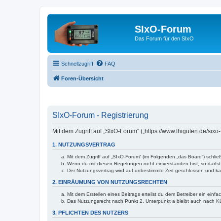
SIxO-Forum
Das Forum für den SIxO
Schnellzugriff
FAQ
Foren-Übersicht
SIxO-Forum - Registrierung
Mit dem Zugriff auf „SIxO-Forum“ („https://www.thiguten.de/six
1. NUTZUNGSVERTRAG
Mit dem Zugriff auf „SIxO-Forum“ (im Folgenden „das Board“) schli
Wenn du mit diesen Regelungen nicht einverstanden bist, so darfst 
Der Nutzungsvertrag wird auf unbestimmte Zeit geschlossen und kan
2. EINRÄUMUNG VON NUTZUNGSRECHTEN
Mit dem Erstellen eines Beitrags erteilst du dem Betreiber ein ein
Das Nutzungsrecht nach Punkt 2, Unterpunkt a bleibt auch nach 
3. PFLICHTEN DES NUTZERS