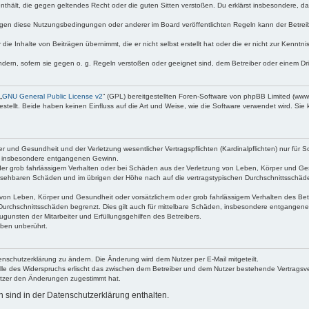
e enthält, die gegen geltendes Recht oder die guten Sitten verstoßen. Du erklärst insbesondere, 
egen diese Nutzungsbedingungen oder anderer im Board veröffentlichten Regeln kann der Betre
die Inhalte von Beiträgen übernimmt, die er nicht selbst erstellt hat oder die er nicht zur Kenn
ndern, sofern sie gegen o. g. Regeln verstoßen oder geeignet sind, dem Betreiber oder einem D
„
GNU General Public License v2
“ (GPL) bereitgestellten Foren-Software von phpBB Limited (ww
ellt. Beide haben keinen Einfluss auf die Art und Weise, wie die Software verwendet wird. Si
 und Gesundheit und der Verletzung wesentlicher Vertragspflichten (Kardinalpflichten) nur für Sc
wie insbesondere entgangenen Gewinn.
der grob fahrlässigem Verhalten oder bei Schäden aus der Verletzung von Leben, Körper und Ges
rhersehbaren Schäden und im übrigen der Höhe nach auf die vertragstypischen Durchschnittsschäde
von Leben, Körper und Gesundheit oder vorsätzlichem oder grob fahrlässigem Verhalten des Betr
Durchschnittsschäden begrenzt. Dies gilt auch für mittelbare Schäden, insbesondere entgangen
gunsten der Mitarbeiter und Erfüllungsgehilfen des Betreibers.
ben unberührt.
enschutzerklärung zu ändern. Die Änderung wird dem Nutzer per E-Mail mitgeteilt.
lle des Widerspruchs erlischt das zwischen dem Betreiber und dem Nutzer bestehende Vertragsverh
utzer den Änderungen zugestimmt hat.
sind in der Datenschutzerklärung enthalten.