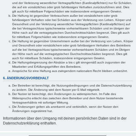
und der Verletzung wesentlicher Vertragspflichten (Kardinalpflichten) nur für Schäden,
die auf ein vorsätzliches oder grob fahrlässiges Verhalten zurückzuführen sind. Dies
gilt auch für mittelbare Folgeschäden wie insbesondere entgangenen Gewinn.
Die Haftung ist gegenüber Verbrauchern außer bei vorsätzlichem oder grob
fahrlässigem Verhalten oder bei Schäden aus der Verletzung von Leben, Körper und
Gesundheit und der Verletzung wesentlicher Vertragspflichten (Kardinalpflichten) auf
die bei Vertragsschluss typischerweise vorhersehbaren Schäden und im übrigen der
Höhe nach auf die vertragstypischen Durchschnittsschäden begrenzt. Dies gilt auch
für mittelbare Folgeschäden wie insbesondere entgangenen Gewinn.
Die Haftung ist gegenüber Unternehmern außer bei der Verletzung von Leben, Körper
und Gesundheit oder vorsätzlichem oder grob fahrlässigem Verhalten des Betreibers
auf die bei Vertragsschluss typischerweise vorhersehbaren Schäden und im Übrigen
der Höhe nach auf die vertragstypischen Durchschnittsschäden begrenzt. Dies gilt
auch für mittelbare Schäden, insbesondere entgangenen Gewinn.
Die Haftungsbegrenzung der Absätze a bis c gilt sinngemäß auch zugunsten der
Mitarbeiter und Erfüllungsgehilfen des Betreibers.
Ansprüche für eine Haftung aus zwingendem nationalem Recht bleiben unberührt.
6. ÄNDERUNGSVORBEHALT
Der Betreiber ist berechtigt, die Nutzungsbedingungen und die Datenschutzerklärung
zu ändern. Die Änderung wird dem Nutzer per E-Mail mitgeteilt.
Der Nutzer ist berechtigt, den Änderungen zu widersprechen. Im Falle des
Widerspruchs erlischt das zwischen dem Betreiber und dem Nutzer bestehende
Vertragsverhältnis mit sofortiger Wirkung.
Die Änderungen gelten als anerkannt und verbindlich, wenn der Nutzer den
Änderungen zugestimmt hat.
Informationen über den Umgang mit deinen persönlichen Daten sind in der
Datenschutzerklärung enthalten.