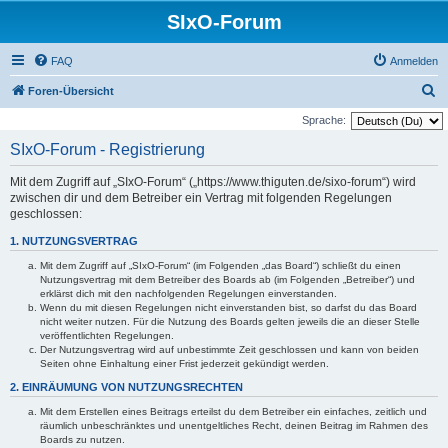
SIxO-Forum
FAQ
Anmelden
S
Foren-Übersicht
u
Sprache:
c
SIxO-Forum - Registrierung
h
Mit dem Zugriff auf „SIxO-Forum“ („https://www.thiguten.de/sixo-forum“) wird
e
zwischen dir und dem Betreiber ein Vertrag mit folgenden Regelungen
geschlossen:
1. NUTZUNGSVERTRAG
Mit dem Zugriff auf „SIxO-Forum“ (im Folgenden „das Board“) schließt du einen
Nutzungsvertrag mit dem Betreiber des Boards ab (im Folgenden „Betreiber“) und
erklärst dich mit den nachfolgenden Regelungen einverstanden.
Wenn du mit diesen Regelungen nicht einverstanden bist, so darfst du das Board
nicht weiter nutzen. Für die Nutzung des Boards gelten jeweils die an dieser Stelle
veröffentlichten Regelungen.
Der Nutzungsvertrag wird auf unbestimmte Zeit geschlossen und kann von beiden
Seiten ohne Einhaltung einer Frist jederzeit gekündigt werden.
2. EINRÄUMUNG VON NUTZUNGSRECHTEN
Mit dem Erstellen eines Beitrags erteilst du dem Betreiber ein einfaches, zeitlich und
räumlich unbeschränktes und unentgeltliches Recht, deinen Beitrag im Rahmen des
Boards zu nutzen.