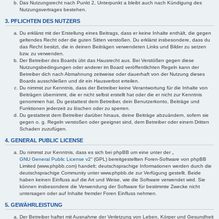
Das Nutzungsrecht nach Punkt 2, Unterpunkt a bleibt auch nach Kündigung des
Nutzungsvertrages bestehen.
3. PFLICHTEN DES NUTZERS
Du erklärst mit der Erstellung eines Beitrags, dass er keine Inhalte enthält, die gegen
geltendes Recht oder die guten Sitten verstoßen. Du erklärst insbesondere, dass du
das Recht besitzt, die in deinen Beiträgen verwendeten Links und Bilder zu setzen
bzw. zu verwenden.
Der Betreiber des Boards übt das Hausrecht aus. Bei Verstößen gegen diese
Nutzungsbedingungen oder anderer im Board veröffentlichten Regeln kann der
Betreiber dich nach Abmahnung zeitweise oder dauerhaft von der Nutzung dieses
Boards ausschließen und dir ein Hausverbot erteilen.
Du nimmst zur Kenntnis, dass der Betreiber keine Verantwortung für die Inhalte von
Beiträgen übernimmt, die er nicht selbst erstellt hat oder die er nicht zur Kenntnis
genommen hat. Du gestattest dem Betreiber, dein Benutzerkonto, Beiträge und
Funktionen jederzeit zu löschen oder zu sperren.
Du gestattest dem Betreiber darüber hinaus, deine Beiträge abzuändern, sofern sie
gegen o. g. Regeln verstoßen oder geeignet sind, dem Betreiber oder einem Dritten
Schaden zuzufügen.
4. GENERAL PUBLIC LICENSE
Du nimmst zur Kenntnis, dass es sich bei phpBB um eine unter der „
GNU General Public License v2
“ (GPL) bereitgestellten Foren-Software von phpBB
Limited (www.phpbb.com) handelt; deutschsprachige Informationen werden durch die
deutschsprachige Community unter www.phpbb.de zur Verfügung gestellt. Beide
haben keinen Einfluss auf die Art und Weise, wie die Software verwendet wird. Sie
können insbesondere die Verwendung der Software für bestimmte Zwecke nicht
untersagen oder auf Inhalte fremder Foren Einfluss nehmen.
5. GEWÄHRLEISTUNG
Der Betreiber haftet mit Ausnahme der Verletzung von Leben, Körper und Gesundheit