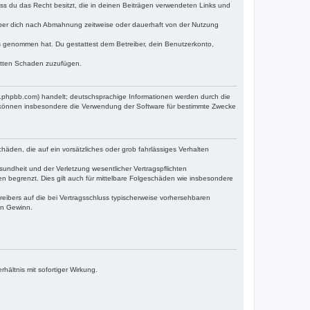
dass du das Recht besitzt, die in deinen Beiträgen verwendeten Links und
iber dich nach Abmahnung zeitweise oder dauerhaft von der Nutzung
tnis genommen hat. Du gestattest dem Betreiber, dein Benutzerkonto,
ritten Schaden zuzufügen.
w.phpbb.com) handelt; deutschsprachige Informationen werden durch die
e können insbesondere die Verwendung der Software für bestimmte Zwecke
häden, die auf ein vorsätzliches oder grob fahrlässiges Verhalten
undheit und der Verletzung wesentlicher Vertragspflichten
n begrenzt. Dies gilt auch für mittelbare Folgeschäden wie insbesondere
eibers auf die bei Vertragsschluss typischerweise vorhersehbaren
en Gewinn.
ältnis mit sofortiger Wirkung.