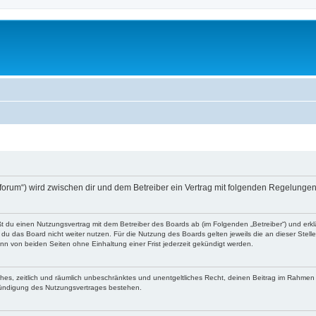
o-forum“) wird zwischen dir und dem Betreiber ein Vertrag mit folgenden Regelunge
eßt du einen Nutzungsvertrag mit dem Betreiber des Boards ab (im Folgenden „Betreiber“) und er
du das Board nicht weiter nutzen. Für die Nutzung des Boards gelten jeweils die an dieser Stell
n von beiden Seiten ohne Einhaltung einer Frist jederzeit gekündigt werden.
faches, zeitlich und räumlich unbeschränktes und unentgeltliches Recht, deinen Beitrag im Rahme
Kündigung des Nutzungsvertrages bestehen.