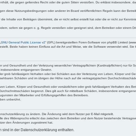
e enthält, die gegen geltendes Recht oder die guten Sitten verstoßen. Du erklärst insbesondere, 
egen diese Nutzungsbedingungen oder anderer im Board veröffentlichten Regeln kann der Betre
die Inhalte von Beiträgen übernimmt, die er nicht selbst erstellt hat oder die er nicht zur Kenn
ndern, sofern sie gegen o. g. Regeln verstoßen oder geeignet sind, dem Betreiber oder einem D
„
GNU General Public License v2
“ (GPL) bereitgestellten Foren-Software von phpBB Limited (ww
ellt. Beide haben keinen Einfluss auf die Art und Weise, wie die Software verwendet wird. Si
 und Gesundheit und der Verletzung wesentlicher Vertragspflichten (Kardinalpflichten) nur für Sc
wie insbesondere entgangenen Gewinn.
der grob fahrlässigem Verhalten oder bei Schäden aus der Verletzung von Leben, Körper und Ges
rhersehbaren Schäden und im übrigen der Höhe nach auf die vertragstypischen Durchschnittsschäde
von Leben, Körper und Gesundheit oder vorsätzlichem oder grob fahrlässigem Verhalten des Betr
Durchschnittsschäden begrenzt. Dies gilt auch für mittelbare Schäden, insbesondere entgangen
gunsten der Mitarbeiter und Erfüllungsgehilfen des Betreibers.
ben unberührt.
enschutzerklärung zu ändern. Die Änderung wird dem Nutzer per E-Mail mitgeteilt.
lle des Widerspruchs erlischt das zwischen dem Betreiber und dem Nutzer bestehende Vertragsverh
utzer den Änderungen zugestimmt hat.
sind in der Datenschutzerklärung enthalten.