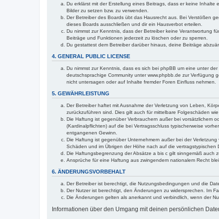
Du erklärst mit der Erstellung eines Beitrags, dass er keine Inhalt
Bilder zu setzen bzw. zu verwenden.
Der Betreiber des Boards übt das Hausrecht aus. Bei Verstößen g
dieses Boards ausschließen und dir ein Hausverbot erteilen.
Du nimmst zur Kenntnis, dass der Betreiber keine Verantwortung für 
Beiträge und Funktionen jederzeit zu löschen oder zu sperren.
Du gestattest dem Betreiber darüber hinaus, deine Beiträge abzuä
4. GENERAL PUBLIC LICENSE
Du nimmst zur Kenntnis, dass es sich bei phpBB um eine unter der 
deutschsprachige Community unter www.phpbb.de zur Verfügung gest
nicht untersagen oder auf Inhalte fremder Foren Einfluss nehmen.
5. GEWÄHRLEISTUNG
Der Betreiber haftet mit Ausnahme der Verletzung von Leben, Körper
zurückzuführen sind. Dies gilt auch für mittelbare Folgeschäden 
Die Haftung ist gegenüber Verbrauchern außer bei vorsätzlichem o
(Kardinalpflichten) auf die bei Vertragsschluss typischerweise vo
entgangenen Gewinn.
Die Haftung ist gegenüber Unternehmern außer bei der Verletzung 
Schäden und im Übrigen der Höhe nach auf die vertragstypischen 
Die Haftungsbegrenzung der Absätze a bis c gilt sinngemäß auch zu
Ansprüche für eine Haftung aus zwingendem nationalem Recht blei
6. ÄNDERUNGSVORBEHALT
Der Betreiber ist berechtigt, die Nutzungsbedingungen und die Dat
Der Nutzer ist berechtigt, den Änderungen zu widersprechen. Im Fa
Die Änderungen gelten als anerkannt und verbindlich, wenn der N
Informationen über den Umgang mit deinen persönlichen Daten 