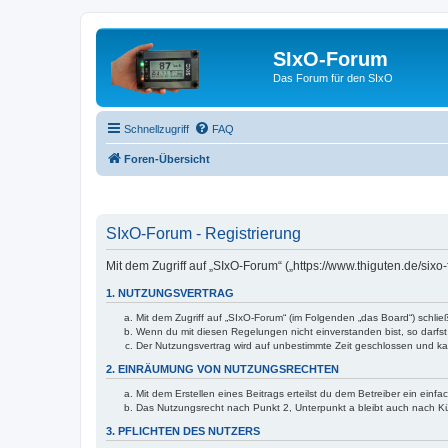
SIxO-Forum
Das Forum für den SIxO
Schnellzugriff
FAQ
Foren-Übersicht
SIxO-Forum - Registrierung
Mit dem Zugriff auf „SIxO-Forum“ („https://www.thiguten.de/six
1. NUTZUNGSVERTRAG
Mit dem Zugriff auf „SIxO-Forum“ (im Folgenden „das Board“) schli
Wenn du mit diesen Regelungen nicht einverstanden bist, so darfst 
Der Nutzungsvertrag wird auf unbestimmte Zeit geschlossen und kan
2. EINRÄUMUNG VON NUTZUNGSRECHTEN
Mit dem Erstellen eines Beitrags erteilst du dem Betreiber ein ein
Das Nutzungsrecht nach Punkt 2, Unterpunkt a bleibt auch nach 
3. PFLICHTEN DES NUTZERS