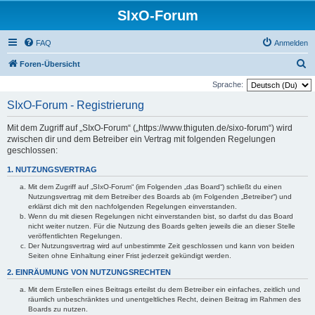
SIxO-Forum
FAQ
Anmelden
S
Foren-Übersicht
u
Sprache:
c
SIxO-Forum - Registrierung
h
Mit dem Zugriff auf „SIxO-Forum“ („https://www.thiguten.de/sixo-forum“) wird
e
zwischen dir und dem Betreiber ein Vertrag mit folgenden Regelungen
geschlossen:
1. NUTZUNGSVERTRAG
Mit dem Zugriff auf „SIxO-Forum“ (im Folgenden „das Board“) schließt du einen
Nutzungsvertrag mit dem Betreiber des Boards ab (im Folgenden „Betreiber“) und
erklärst dich mit den nachfolgenden Regelungen einverstanden.
Wenn du mit diesen Regelungen nicht einverstanden bist, so darfst du das Board
nicht weiter nutzen. Für die Nutzung des Boards gelten jeweils die an dieser Stelle
veröffentlichten Regelungen.
Der Nutzungsvertrag wird auf unbestimmte Zeit geschlossen und kann von beiden
Seiten ohne Einhaltung einer Frist jederzeit gekündigt werden.
2. EINRÄUMUNG VON NUTZUNGSRECHTEN
Mit dem Erstellen eines Beitrags erteilst du dem Betreiber ein einfaches, zeitlich und
räumlich unbeschränktes und unentgeltliches Recht, deinen Beitrag im Rahmen des
Boards zu nutzen.