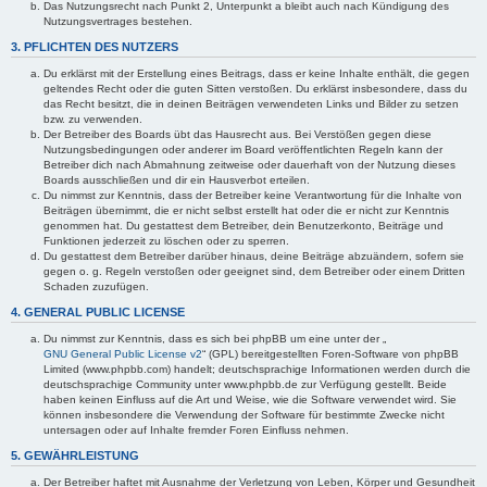
Das Nutzungsrecht nach Punkt 2, Unterpunkt a bleibt auch nach Kündigung des
Nutzungsvertrages bestehen.
3. PFLICHTEN DES NUTZERS
Du erklärst mit der Erstellung eines Beitrags, dass er keine Inhalte enthält, die gegen
geltendes Recht oder die guten Sitten verstoßen. Du erklärst insbesondere, dass du
das Recht besitzt, die in deinen Beiträgen verwendeten Links und Bilder zu setzen
bzw. zu verwenden.
Der Betreiber des Boards übt das Hausrecht aus. Bei Verstößen gegen diese
Nutzungsbedingungen oder anderer im Board veröffentlichten Regeln kann der
Betreiber dich nach Abmahnung zeitweise oder dauerhaft von der Nutzung dieses
Boards ausschließen und dir ein Hausverbot erteilen.
Du nimmst zur Kenntnis, dass der Betreiber keine Verantwortung für die Inhalte von
Beiträgen übernimmt, die er nicht selbst erstellt hat oder die er nicht zur Kenntnis
genommen hat. Du gestattest dem Betreiber, dein Benutzerkonto, Beiträge und
Funktionen jederzeit zu löschen oder zu sperren.
Du gestattest dem Betreiber darüber hinaus, deine Beiträge abzuändern, sofern sie
gegen o. g. Regeln verstoßen oder geeignet sind, dem Betreiber oder einem Dritten
Schaden zuzufügen.
4. GENERAL PUBLIC LICENSE
Du nimmst zur Kenntnis, dass es sich bei phpBB um eine unter der „
GNU General Public License v2
“ (GPL) bereitgestellten Foren-Software von phpBB
Limited (www.phpbb.com) handelt; deutschsprachige Informationen werden durch die
deutschsprachige Community unter www.phpbb.de zur Verfügung gestellt. Beide
haben keinen Einfluss auf die Art und Weise, wie die Software verwendet wird. Sie
können insbesondere die Verwendung der Software für bestimmte Zwecke nicht
untersagen oder auf Inhalte fremder Foren Einfluss nehmen.
5. GEWÄHRLEISTUNG
Der Betreiber haftet mit Ausnahme der Verletzung von Leben, Körper und Gesundheit