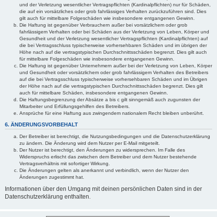
und der Verletzung wesentlicher Vertragspflichten (Kardinalpflichten) nur für Schäden,
die auf ein vorsätzliches oder grob fahrlässiges Verhalten zurückzuführen sind. Dies
gilt auch für mittelbare Folgeschäden wie insbesondere entgangenen Gewinn.
Die Haftung ist gegenüber Verbrauchern außer bei vorsätzlichem oder grob
fahrlässigem Verhalten oder bei Schäden aus der Verletzung von Leben, Körper und
Gesundheit und der Verletzung wesentlicher Vertragspflichten (Kardinalpflichten) auf
die bei Vertragsschluss typischerweise vorhersehbaren Schäden und im übrigen der
Höhe nach auf die vertragstypischen Durchschnittsschäden begrenzt. Dies gilt auch
für mittelbare Folgeschäden wie insbesondere entgangenen Gewinn.
Die Haftung ist gegenüber Unternehmern außer bei der Verletzung von Leben, Körper
und Gesundheit oder vorsätzlichem oder grob fahrlässigem Verhalten des Betreibers
auf die bei Vertragsschluss typischerweise vorhersehbaren Schäden und im Übrigen
der Höhe nach auf die vertragstypischen Durchschnittsschäden begrenzt. Dies gilt
auch für mittelbare Schäden, insbesondere entgangenen Gewinn.
Die Haftungsbegrenzung der Absätze a bis c gilt sinngemäß auch zugunsten der
Mitarbeiter und Erfüllungsgehilfen des Betreibers.
Ansprüche für eine Haftung aus zwingendem nationalem Recht bleiben unberührt.
6. ÄNDERUNGSVORBEHALT
Der Betreiber ist berechtigt, die Nutzungsbedingungen und die Datenschutzerklärung
zu ändern. Die Änderung wird dem Nutzer per E-Mail mitgeteilt.
Der Nutzer ist berechtigt, den Änderungen zu widersprechen. Im Falle des
Widerspruchs erlischt das zwischen dem Betreiber und dem Nutzer bestehende
Vertragsverhältnis mit sofortiger Wirkung.
Die Änderungen gelten als anerkannt und verbindlich, wenn der Nutzer den
Änderungen zugestimmt hat.
Informationen über den Umgang mit deinen persönlichen Daten sind in der
Datenschutzerklärung enthalten.