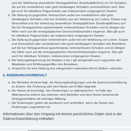
und der Verletzung wesentlicher Vertragspflichten (Kardinalpflichten) nur für Schäden,
die auf ein vorsätzliches oder grob fahrlässiges Verhalten zurückzuführen sind. Dies
gilt auch für mittelbare Folgeschäden wie insbesondere entgangenen Gewinn.
Die Haftung ist gegenüber Verbrauchern außer bei vorsätzlichem oder grob
fahrlässigem Verhalten oder bei Schäden aus der Verletzung von Leben, Körper und
Gesundheit und der Verletzung wesentlicher Vertragspflichten (Kardinalpflichten) auf
die bei Vertragsschluss typischerweise vorhersehbaren Schäden und im übrigen der
Höhe nach auf die vertragstypischen Durchschnittsschäden begrenzt. Dies gilt auch
für mittelbare Folgeschäden wie insbesondere entgangenen Gewinn.
Die Haftung ist gegenüber Unternehmern außer bei der Verletzung von Leben, Körper
und Gesundheit oder vorsätzlichem oder grob fahrlässigem Verhalten des Betreibers
auf die bei Vertragsschluss typischerweise vorhersehbaren Schäden und im Übrigen
der Höhe nach auf die vertragstypischen Durchschnittsschäden begrenzt. Dies gilt
auch für mittelbare Schäden, insbesondere entgangenen Gewinn.
Die Haftungsbegrenzung der Absätze a bis c gilt sinngemäß auch zugunsten der
Mitarbeiter und Erfüllungsgehilfen des Betreibers.
Ansprüche für eine Haftung aus zwingendem nationalem Recht bleiben unberührt.
6. ÄNDERUNGSVORBEHALT
Der Betreiber ist berechtigt, die Nutzungsbedingungen und die Datenschutzerklärung
zu ändern. Die Änderung wird dem Nutzer per E-Mail mitgeteilt.
Der Nutzer ist berechtigt, den Änderungen zu widersprechen. Im Falle des
Widerspruchs erlischt das zwischen dem Betreiber und dem Nutzer bestehende
Vertragsverhältnis mit sofortiger Wirkung.
Die Änderungen gelten als anerkannt und verbindlich, wenn der Nutzer den
Änderungen zugestimmt hat.
Informationen über den Umgang mit deinen persönlichen Daten sind in der
Datenschutzerklärung enthalten.