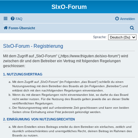
SIxO-Forum
FAQ
Anmelden
S
Foren-Übersicht
u
Sprache:
c
SIxO-Forum - Registrierung
h
Mit dem Zugriff auf „SIxO-Forum“ („https://www.thiguten.de/sixo-forum“) wird
e
zwischen dir und dem Betreiber ein Vertrag mit folgenden Regelungen
geschlossen:
1. NUTZUNGSVERTRAG
Mit dem Zugriff auf „SIxO-Forum“ (im Folgenden „das Board“) schließt du einen
Nutzungsvertrag mit dem Betreiber des Boards ab (im Folgenden „Betreiber“) und
erklärst dich mit den nachfolgenden Regelungen einverstanden.
Wenn du mit diesen Regelungen nicht einverstanden bist, so darfst du das Board
nicht weiter nutzen. Für die Nutzung des Boards gelten jeweils die an dieser Stelle
veröffentlichten Regelungen.
Der Nutzungsvertrag wird auf unbestimmte Zeit geschlossen und kann von beiden
Seiten ohne Einhaltung einer Frist jederzeit gekündigt werden.
2. EINRÄUMUNG VON NUTZUNGSRECHTEN
Mit dem Erstellen eines Beitrags erteilst du dem Betreiber ein einfaches, zeitlich und
räumlich unbeschränktes und unentgeltliches Recht, deinen Beitrag im Rahmen des
Boards zu nutzen.