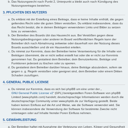
Das Nutzungsrecht nach Punkt 2, Unterpunkt a bleibt auch nach Kündigung des
Nutzungsvertrages bestehen.
3. PFLICHTEN DES NUTZERS
Du erklärst mit der Erstellung eines Beitrags, dass er keine Inhalte enthält, die gegen
geltendes Recht oder die guten Sitten verstoßen. Du erklärst insbesondere, dass du
das Recht besitzt, die in deinen Beiträgen verwendeten Links und Bilder zu setzen
bzw. zu verwenden.
Der Betreiber des Boards übt das Hausrecht aus. Bei Verstößen gegen diese
Nutzungsbedingungen oder anderer im Board veröffentlichten Regeln kann der
Betreiber dich nach Abmahnung zeitweise oder dauerhaft von der Nutzung dieses
Boards ausschließen und dir ein Hausverbot erteilen.
Du nimmst zur Kenntnis, dass der Betreiber keine Verantwortung für die Inhalte von
Beiträgen übernimmt, die er nicht selbst erstellt hat oder die er nicht zur Kenntnis
genommen hat. Du gestattest dem Betreiber, dein Benutzerkonto, Beiträge und
Funktionen jederzeit zu löschen oder zu sperren.
Du gestattest dem Betreiber darüber hinaus, deine Beiträge abzuändern, sofern sie
gegen o. g. Regeln verstoßen oder geeignet sind, dem Betreiber oder einem Dritten
Schaden zuzufügen.
4. GENERAL PUBLIC LICENSE
Du nimmst zur Kenntnis, dass es sich bei phpBB um eine unter der „
GNU General Public License v2
“ (GPL) bereitgestellten Foren-Software von phpBB
Limited (www.phpbb.com) handelt; deutschsprachige Informationen werden durch die
deutschsprachige Community unter www.phpbb.de zur Verfügung gestellt. Beide
haben keinen Einfluss auf die Art und Weise, wie die Software verwendet wird. Sie
können insbesondere die Verwendung der Software für bestimmte Zwecke nicht
untersagen oder auf Inhalte fremder Foren Einfluss nehmen.
5. GEWÄHRLEISTUNG
Der Betreiber haftet mit Ausnahme der Verletzung von Leben, Körper und Gesundheit