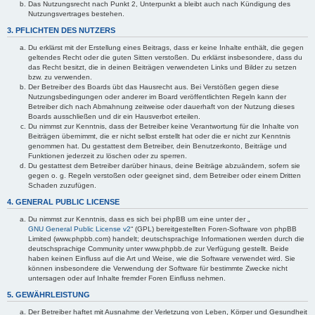
Das Nutzungsrecht nach Punkt 2, Unterpunkt a bleibt auch nach Kündigung des
Nutzungsvertrages bestehen.
3. PFLICHTEN DES NUTZERS
Du erklärst mit der Erstellung eines Beitrags, dass er keine Inhalte enthält, die gegen
geltendes Recht oder die guten Sitten verstoßen. Du erklärst insbesondere, dass du
das Recht besitzt, die in deinen Beiträgen verwendeten Links und Bilder zu setzen
bzw. zu verwenden.
Der Betreiber des Boards übt das Hausrecht aus. Bei Verstößen gegen diese
Nutzungsbedingungen oder anderer im Board veröffentlichten Regeln kann der
Betreiber dich nach Abmahnung zeitweise oder dauerhaft von der Nutzung dieses
Boards ausschließen und dir ein Hausverbot erteilen.
Du nimmst zur Kenntnis, dass der Betreiber keine Verantwortung für die Inhalte von
Beiträgen übernimmt, die er nicht selbst erstellt hat oder die er nicht zur Kenntnis
genommen hat. Du gestattest dem Betreiber, dein Benutzerkonto, Beiträge und
Funktionen jederzeit zu löschen oder zu sperren.
Du gestattest dem Betreiber darüber hinaus, deine Beiträge abzuändern, sofern sie
gegen o. g. Regeln verstoßen oder geeignet sind, dem Betreiber oder einem Dritten
Schaden zuzufügen.
4. GENERAL PUBLIC LICENSE
Du nimmst zur Kenntnis, dass es sich bei phpBB um eine unter der „
GNU General Public License v2
“ (GPL) bereitgestellten Foren-Software von phpBB
Limited (www.phpbb.com) handelt; deutschsprachige Informationen werden durch die
deutschsprachige Community unter www.phpbb.de zur Verfügung gestellt. Beide
haben keinen Einfluss auf die Art und Weise, wie die Software verwendet wird. Sie
können insbesondere die Verwendung der Software für bestimmte Zwecke nicht
untersagen oder auf Inhalte fremder Foren Einfluss nehmen.
5. GEWÄHRLEISTUNG
Der Betreiber haftet mit Ausnahme der Verletzung von Leben, Körper und Gesundheit