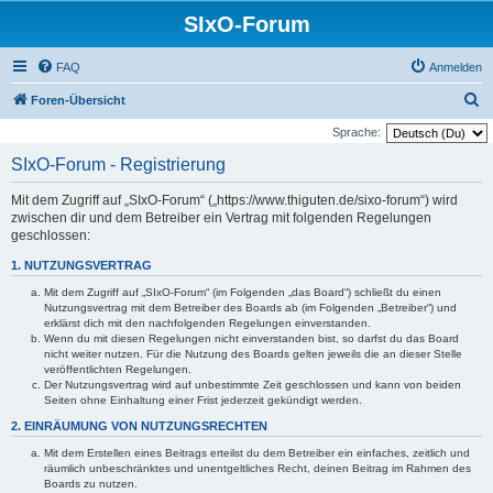
SIxO-Forum
FAQ
Anmelden
S
Foren-Übersicht
u
Sprache:
c
SIxO-Forum - Registrierung
h
Mit dem Zugriff auf „SIxO-Forum“ („https://www.thiguten.de/sixo-forum“) wird
e
zwischen dir und dem Betreiber ein Vertrag mit folgenden Regelungen
geschlossen:
1. NUTZUNGSVERTRAG
Mit dem Zugriff auf „SIxO-Forum“ (im Folgenden „das Board“) schließt du einen
Nutzungsvertrag mit dem Betreiber des Boards ab (im Folgenden „Betreiber“) und
erklärst dich mit den nachfolgenden Regelungen einverstanden.
Wenn du mit diesen Regelungen nicht einverstanden bist, so darfst du das Board
nicht weiter nutzen. Für die Nutzung des Boards gelten jeweils die an dieser Stelle
veröffentlichten Regelungen.
Der Nutzungsvertrag wird auf unbestimmte Zeit geschlossen und kann von beiden
Seiten ohne Einhaltung einer Frist jederzeit gekündigt werden.
2. EINRÄUMUNG VON NUTZUNGSRECHTEN
Mit dem Erstellen eines Beitrags erteilst du dem Betreiber ein einfaches, zeitlich und
räumlich unbeschränktes und unentgeltliches Recht, deinen Beitrag im Rahmen des
Boards zu nutzen.