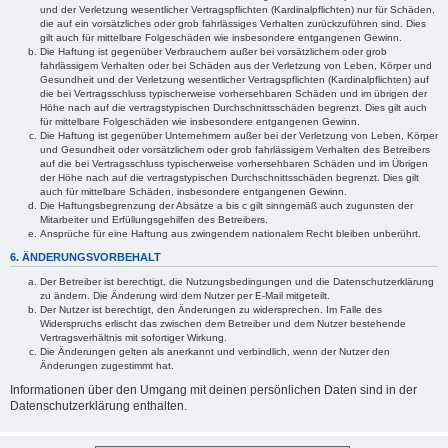
und der Verletzung wesentlicher Vertragspflichten (Kardinalpflichten) nur für Schäden,
die auf ein vorsätzliches oder grob fahrlässiges Verhalten zurückzuführen sind. Dies
gilt auch für mittelbare Folgeschäden wie insbesondere entgangenen Gewinn.
Die Haftung ist gegenüber Verbrauchern außer bei vorsätzlichem oder grob
fahrlässigem Verhalten oder bei Schäden aus der Verletzung von Leben, Körper und
Gesundheit und der Verletzung wesentlicher Vertragspflichten (Kardinalpflichten) auf
die bei Vertragsschluss typischerweise vorhersehbaren Schäden und im übrigen der
Höhe nach auf die vertragstypischen Durchschnittsschäden begrenzt. Dies gilt auch
für mittelbare Folgeschäden wie insbesondere entgangenen Gewinn.
Die Haftung ist gegenüber Unternehmern außer bei der Verletzung von Leben, Körper
und Gesundheit oder vorsätzlichem oder grob fahrlässigem Verhalten des Betreibers
auf die bei Vertragsschluss typischerweise vorhersehbaren Schäden und im Übrigen
der Höhe nach auf die vertragstypischen Durchschnittsschäden begrenzt. Dies gilt
auch für mittelbare Schäden, insbesondere entgangenen Gewinn.
Die Haftungsbegrenzung der Absätze a bis c gilt sinngemäß auch zugunsten der
Mitarbeiter und Erfüllungsgehilfen des Betreibers.
Ansprüche für eine Haftung aus zwingendem nationalem Recht bleiben unberührt.
6. ÄNDERUNGSVORBEHALT
Der Betreiber ist berechtigt, die Nutzungsbedingungen und die Datenschutzerklärung
zu ändern. Die Änderung wird dem Nutzer per E-Mail mitgeteilt.
Der Nutzer ist berechtigt, den Änderungen zu widersprechen. Im Falle des
Widerspruchs erlischt das zwischen dem Betreiber und dem Nutzer bestehende
Vertragsverhältnis mit sofortiger Wirkung.
Die Änderungen gelten als anerkannt und verbindlich, wenn der Nutzer den
Änderungen zugestimmt hat.
Informationen über den Umgang mit deinen persönlichen Daten sind in der
Datenschutzerklärung enthalten.