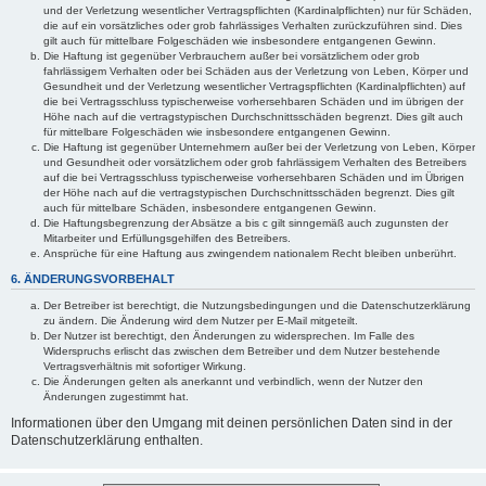
und der Verletzung wesentlicher Vertragspflichten (Kardinalpflichten) nur für Schäden,
die auf ein vorsätzliches oder grob fahrlässiges Verhalten zurückzuführen sind. Dies
gilt auch für mittelbare Folgeschäden wie insbesondere entgangenen Gewinn.
Die Haftung ist gegenüber Verbrauchern außer bei vorsätzlichem oder grob
fahrlässigem Verhalten oder bei Schäden aus der Verletzung von Leben, Körper und
Gesundheit und der Verletzung wesentlicher Vertragspflichten (Kardinalpflichten) auf
die bei Vertragsschluss typischerweise vorhersehbaren Schäden und im übrigen der
Höhe nach auf die vertragstypischen Durchschnittsschäden begrenzt. Dies gilt auch
für mittelbare Folgeschäden wie insbesondere entgangenen Gewinn.
Die Haftung ist gegenüber Unternehmern außer bei der Verletzung von Leben, Körper
und Gesundheit oder vorsätzlichem oder grob fahrlässigem Verhalten des Betreibers
auf die bei Vertragsschluss typischerweise vorhersehbaren Schäden und im Übrigen
der Höhe nach auf die vertragstypischen Durchschnittsschäden begrenzt. Dies gilt
auch für mittelbare Schäden, insbesondere entgangenen Gewinn.
Die Haftungsbegrenzung der Absätze a bis c gilt sinngemäß auch zugunsten der
Mitarbeiter und Erfüllungsgehilfen des Betreibers.
Ansprüche für eine Haftung aus zwingendem nationalem Recht bleiben unberührt.
6. ÄNDERUNGSVORBEHALT
Der Betreiber ist berechtigt, die Nutzungsbedingungen und die Datenschutzerklärung
zu ändern. Die Änderung wird dem Nutzer per E-Mail mitgeteilt.
Der Nutzer ist berechtigt, den Änderungen zu widersprechen. Im Falle des
Widerspruchs erlischt das zwischen dem Betreiber und dem Nutzer bestehende
Vertragsverhältnis mit sofortiger Wirkung.
Die Änderungen gelten als anerkannt und verbindlich, wenn der Nutzer den
Änderungen zugestimmt hat.
Informationen über den Umgang mit deinen persönlichen Daten sind in der
Datenschutzerklärung enthalten.