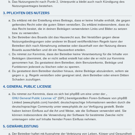
Das Nutzungsrecht nach Punkt 2, Unterpunkt a bleibt auch nach Kündigung des
Nutzungsvertrages bestehen.
3. PFLICHTEN DES NUTZERS
Du erklärst mit der Erstellung eines Beitrags, dass er keine Inhalte enthält, die gegen
geltendes Recht oder die guten Sitten verstoßen. Du erklärst insbesondere, dass du
das Recht besitzt, die in deinen Beiträgen verwendeten Links und Bilder zu setzen
bzw. zu verwenden.
Der Betreiber des Boards übt das Hausrecht aus. Bei Verstößen gegen diese
Nutzungsbedingungen oder anderer im Board veröffentlichten Regeln kann der
Betreiber dich nach Abmahnung zeitweise oder dauerhaft von der Nutzung dieses
Boards ausschließen und dir ein Hausverbot erteilen.
Du nimmst zur Kenntnis, dass der Betreiber keine Verantwortung für die Inhalte von
Beiträgen übernimmt, die er nicht selbst erstellt hat oder die er nicht zur Kenntnis
genommen hat. Du gestattest dem Betreiber, dein Benutzerkonto, Beiträge und
Funktionen jederzeit zu löschen oder zu sperren.
Du gestattest dem Betreiber darüber hinaus, deine Beiträge abzuändern, sofern sie
gegen o. g. Regeln verstoßen oder geeignet sind, dem Betreiber oder einem Dritten
Schaden zuzufügen.
4. GENERAL PUBLIC LICENSE
Du nimmst zur Kenntnis, dass es sich bei phpBB um eine unter der „
GNU General Public License v2
“ (GPL) bereitgestellten Foren-Software von phpBB
Limited (www.phpbb.com) handelt; deutschsprachige Informationen werden durch die
deutschsprachige Community unter www.phpbb.de zur Verfügung gestellt. Beide
haben keinen Einfluss auf die Art und Weise, wie die Software verwendet wird. Sie
können insbesondere die Verwendung der Software für bestimmte Zwecke nicht
untersagen oder auf Inhalte fremder Foren Einfluss nehmen.
5. GEWÄHRLEISTUNG
Der Betreiber haftet mit Ausnahme der Verletzung von Leben, Körper und Gesundheit