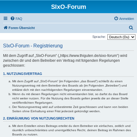
SIxO-Forum
FAQ
Anmelden
S
Foren-Übersicht
u
Sprache:
c
SIxO-Forum - Registrierung
h
Mit dem Zugriff auf „SIxO-Forum“ („https://www.thiguten.de/sixo-forum“) wird
e
zwischen dir und dem Betreiber ein Vertrag mit folgenden Regelungen
geschlossen:
1. NUTZUNGSVERTRAG
Mit dem Zugriff auf „SIxO-Forum“ (im Folgenden „das Board“) schließt du einen
Nutzungsvertrag mit dem Betreiber des Boards ab (im Folgenden „Betreiber“) und
erklärst dich mit den nachfolgenden Regelungen einverstanden.
Wenn du mit diesen Regelungen nicht einverstanden bist, so darfst du das Board
nicht weiter nutzen. Für die Nutzung des Boards gelten jeweils die an dieser Stelle
veröffentlichten Regelungen.
Der Nutzungsvertrag wird auf unbestimmte Zeit geschlossen und kann von beiden
Seiten ohne Einhaltung einer Frist jederzeit gekündigt werden.
2. EINRÄUMUNG VON NUTZUNGSRECHTEN
Mit dem Erstellen eines Beitrags erteilst du dem Betreiber ein einfaches, zeitlich und
räumlich unbeschränktes und unentgeltliches Recht, deinen Beitrag im Rahmen des
Boards zu nutzen.