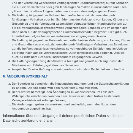
und der Verletzung wesentlicher Vertragspflichten (Kardinalpflichten) nur für Schäden,
die auf ein vorsätzliches oder grob fahrlässiges Verhalten zurückzuführen sind. Dies
gilt auch für mittelbare Folgeschäden wie insbesondere entgangenen Gewinn.
Die Haftung ist gegenüber Verbrauchern außer bei vorsätzlichem oder grob
fahrlässigem Verhalten oder bei Schäden aus der Verletzung von Leben, Körper und
Gesundheit und der Verletzung wesentlicher Vertragspflichten (Kardinalpflichten) auf
die bei Vertragsschluss typischerweise vorhersehbaren Schäden und im übrigen der
Höhe nach auf die vertragstypischen Durchschnittsschäden begrenzt. Dies gilt auch
für mittelbare Folgeschäden wie insbesondere entgangenen Gewinn.
Die Haftung ist gegenüber Unternehmern außer bei der Verletzung von Leben, Körper
und Gesundheit oder vorsätzlichem oder grob fahrlässigem Verhalten des Betreibers
auf die bei Vertragsschluss typischerweise vorhersehbaren Schäden und im Übrigen
der Höhe nach auf die vertragstypischen Durchschnittsschäden begrenzt. Dies gilt
auch für mittelbare Schäden, insbesondere entgangenen Gewinn.
Die Haftungsbegrenzung der Absätze a bis c gilt sinngemäß auch zugunsten der
Mitarbeiter und Erfüllungsgehilfen des Betreibers.
Ansprüche für eine Haftung aus zwingendem nationalem Recht bleiben unberührt.
6. ÄNDERUNGSVORBEHALT
Der Betreiber ist berechtigt, die Nutzungsbedingungen und die Datenschutzerklärung
zu ändern. Die Änderung wird dem Nutzer per E-Mail mitgeteilt.
Der Nutzer ist berechtigt, den Änderungen zu widersprechen. Im Falle des
Widerspruchs erlischt das zwischen dem Betreiber und dem Nutzer bestehende
Vertragsverhältnis mit sofortiger Wirkung.
Die Änderungen gelten als anerkannt und verbindlich, wenn der Nutzer den
Änderungen zugestimmt hat.
Informationen über den Umgang mit deinen persönlichen Daten sind in der
Datenschutzerklärung enthalten.