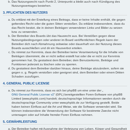
Das Nutzungsrecht nach Punkt 2, Unterpunkt a bleibt auch nach Kündigung des
Nutzungsvertrages bestehen.
3. PFLICHTEN DES NUTZERS
Du erklärst mit der Erstellung eines Beitrags, dass er keine Inhalte enthält, die gegen
geltendes Recht oder die guten Sitten verstoßen. Du erklärst insbesondere, dass du
das Recht besitzt, die in deinen Beiträgen verwendeten Links und Bilder zu setzen
bzw. zu verwenden.
Der Betreiber des Boards übt das Hausrecht aus. Bei Verstößen gegen diese
Nutzungsbedingungen oder anderer im Board veröffentlichten Regeln kann der
Betreiber dich nach Abmahnung zeitweise oder dauerhaft von der Nutzung dieses
Boards ausschließen und dir ein Hausverbot erteilen.
Du nimmst zur Kenntnis, dass der Betreiber keine Verantwortung für die Inhalte von
Beiträgen übernimmt, die er nicht selbst erstellt hat oder die er nicht zur Kenntnis
genommen hat. Du gestattest dem Betreiber, dein Benutzerkonto, Beiträge und
Funktionen jederzeit zu löschen oder zu sperren.
Du gestattest dem Betreiber darüber hinaus, deine Beiträge abzuändern, sofern sie
gegen o. g. Regeln verstoßen oder geeignet sind, dem Betreiber oder einem Dritten
Schaden zuzufügen.
4. GENERAL PUBLIC LICENSE
Du nimmst zur Kenntnis, dass es sich bei phpBB um eine unter der „
GNU General Public License v2
“ (GPL) bereitgestellten Foren-Software von phpBB
Limited (www.phpbb.com) handelt; deutschsprachige Informationen werden durch die
deutschsprachige Community unter www.phpbb.de zur Verfügung gestellt. Beide
haben keinen Einfluss auf die Art und Weise, wie die Software verwendet wird. Sie
können insbesondere die Verwendung der Software für bestimmte Zwecke nicht
untersagen oder auf Inhalte fremder Foren Einfluss nehmen.
5. GEWÄHRLEISTUNG
Der Betreiber haftet mit Ausnahme der Verletzung von Leben, Körper und Gesundheit