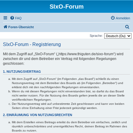
SIxO-Forum
FAQ
Anmelden
S
Foren-Übersicht
u
Sprache:
c
SIxO-Forum - Registrierung
h
Mit dem Zugriff auf „SIxO-Forum“ („https://www.thiguten.de/sixo-forum“) wird
e
zwischen dir und dem Betreiber ein Vertrag mit folgenden Regelungen
geschlossen:
1. NUTZUNGSVERTRAG
Mit dem Zugriff auf „SIxO-Forum“ (im Folgenden „das Board“) schließt du einen
Nutzungsvertrag mit dem Betreiber des Boards ab (im Folgenden „Betreiber“) und
erklärst dich mit den nachfolgenden Regelungen einverstanden.
Wenn du mit diesen Regelungen nicht einverstanden bist, so darfst du das Board
nicht weiter nutzen. Für die Nutzung des Boards gelten jeweils die an dieser Stelle
veröffentlichten Regelungen.
Der Nutzungsvertrag wird auf unbestimmte Zeit geschlossen und kann von beiden
Seiten ohne Einhaltung einer Frist jederzeit gekündigt werden.
2. EINRÄUMUNG VON NUTZUNGSRECHTEN
Mit dem Erstellen eines Beitrags erteilst du dem Betreiber ein einfaches, zeitlich und
räumlich unbeschränktes und unentgeltliches Recht, deinen Beitrag im Rahmen des
Boards zu nutzen.