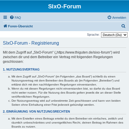
SIxO-Forum
FAQ
Anmelden
S
Foren-Übersicht
u
Sprache:
c
SIxO-Forum - Registrierung
h
Mit dem Zugriff auf „SIxO-Forum“ („https://www.thiguten.de/sixo-forum“) wird
e
zwischen dir und dem Betreiber ein Vertrag mit folgenden Regelungen
geschlossen:
1. NUTZUNGSVERTRAG
Mit dem Zugriff auf „SIxO-Forum“ (im Folgenden „das Board“) schließt du einen
Nutzungsvertrag mit dem Betreiber des Boards ab (im Folgenden „Betreiber“) und
erklärst dich mit den nachfolgenden Regelungen einverstanden.
Wenn du mit diesen Regelungen nicht einverstanden bist, so darfst du das Board
nicht weiter nutzen. Für die Nutzung des Boards gelten jeweils die an dieser Stelle
veröffentlichten Regelungen.
Der Nutzungsvertrag wird auf unbestimmte Zeit geschlossen und kann von beiden
Seiten ohne Einhaltung einer Frist jederzeit gekündigt werden.
2. EINRÄUMUNG VON NUTZUNGSRECHTEN
Mit dem Erstellen eines Beitrags erteilst du dem Betreiber ein einfaches, zeitlich und
räumlich unbeschränktes und unentgeltliches Recht, deinen Beitrag im Rahmen des
Boards zu nutzen.