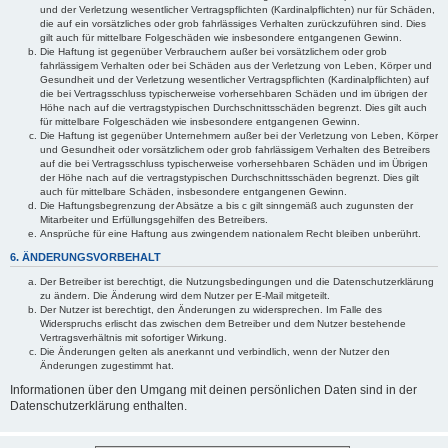
und der Verletzung wesentlicher Vertragspflichten (Kardinalpflichten) nur für Schäden,
die auf ein vorsätzliches oder grob fahrlässiges Verhalten zurückzuführen sind. Dies
gilt auch für mittelbare Folgeschäden wie insbesondere entgangenen Gewinn.
Die Haftung ist gegenüber Verbrauchern außer bei vorsätzlichem oder grob
fahrlässigem Verhalten oder bei Schäden aus der Verletzung von Leben, Körper und
Gesundheit und der Verletzung wesentlicher Vertragspflichten (Kardinalpflichten) auf
die bei Vertragsschluss typischerweise vorhersehbaren Schäden und im übrigen der
Höhe nach auf die vertragstypischen Durchschnittsschäden begrenzt. Dies gilt auch
für mittelbare Folgeschäden wie insbesondere entgangenen Gewinn.
Die Haftung ist gegenüber Unternehmern außer bei der Verletzung von Leben, Körper
und Gesundheit oder vorsätzlichem oder grob fahrlässigem Verhalten des Betreibers
auf die bei Vertragsschluss typischerweise vorhersehbaren Schäden und im Übrigen
der Höhe nach auf die vertragstypischen Durchschnittsschäden begrenzt. Dies gilt
auch für mittelbare Schäden, insbesondere entgangenen Gewinn.
Die Haftungsbegrenzung der Absätze a bis c gilt sinngemäß auch zugunsten der
Mitarbeiter und Erfüllungsgehilfen des Betreibers.
Ansprüche für eine Haftung aus zwingendem nationalem Recht bleiben unberührt.
6. ÄNDERUNGSVORBEHALT
Der Betreiber ist berechtigt, die Nutzungsbedingungen und die Datenschutzerklärung
zu ändern. Die Änderung wird dem Nutzer per E-Mail mitgeteilt.
Der Nutzer ist berechtigt, den Änderungen zu widersprechen. Im Falle des
Widerspruchs erlischt das zwischen dem Betreiber und dem Nutzer bestehende
Vertragsverhältnis mit sofortiger Wirkung.
Die Änderungen gelten als anerkannt und verbindlich, wenn der Nutzer den
Änderungen zugestimmt hat.
Informationen über den Umgang mit deinen persönlichen Daten sind in der
Datenschutzerklärung enthalten.