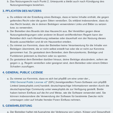
Das Nutzungsrecht nach Punkt 2, Unterpunkt a bleibt auch nach Kündigung des
Nutzungsvertrages bestehen.
3. PFLICHTEN DES NUTZERS
Du erklärst mit der Erstellung eines Beitrags, dass er keine Inhalte enthält, die gegen
geltendes Recht oder die guten Sitten verstoßen. Du erklärst insbesondere, dass du
das Recht besitzt, die in deinen Beiträgen verwendeten Links und Bilder zu setzen
bzw. zu verwenden.
Der Betreiber des Boards übt das Hausrecht aus. Bei Verstößen gegen diese
Nutzungsbedingungen oder anderer im Board veröffentlichten Regeln kann der
Betreiber dich nach Abmahnung zeitweise oder dauerhaft von der Nutzung dieses
Boards ausschließen und dir ein Hausverbot erteilen.
Du nimmst zur Kenntnis, dass der Betreiber keine Verantwortung für die Inhalte von
Beiträgen übernimmt, die er nicht selbst erstellt hat oder die er nicht zur Kenntnis
genommen hat. Du gestattest dem Betreiber, dein Benutzerkonto, Beiträge und
Funktionen jederzeit zu löschen oder zu sperren.
Du gestattest dem Betreiber darüber hinaus, deine Beiträge abzuändern, sofern sie
gegen o. g. Regeln verstoßen oder geeignet sind, dem Betreiber oder einem Dritten
Schaden zuzufügen.
4. GENERAL PUBLIC LICENSE
Du nimmst zur Kenntnis, dass es sich bei phpBB um eine unter der „
GNU General Public License v2
“ (GPL) bereitgestellten Foren-Software von phpBB
Limited (www.phpbb.com) handelt; deutschsprachige Informationen werden durch die
deutschsprachige Community unter www.phpbb.de zur Verfügung gestellt. Beide
haben keinen Einfluss auf die Art und Weise, wie die Software verwendet wird. Sie
können insbesondere die Verwendung der Software für bestimmte Zwecke nicht
untersagen oder auf Inhalte fremder Foren Einfluss nehmen.
5. GEWÄHRLEISTUNG
Der Betreiber haftet mit Ausnahme der Verletzung von Leben, Körper und Gesundheit