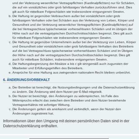
und der Verletzung wesentlicher Vertragspflichten (Kardinalpflichten) nur für Schäden,
die auf ein vorsätzliches oder grob fahrlässiges Verhalten zurückzuführen sind. Dies
gilt auch für mittelbare Folgeschäden wie insbesondere entgangenen Gewinn.
Die Haftung ist gegenüber Verbrauchern außer bei vorsätzlichem oder grob
fahrlässigem Verhalten oder bei Schäden aus der Verletzung von Leben, Körper und
Gesundheit und der Verletzung wesentlicher Vertragspflichten (Kardinalpflichten) auf
die bei Vertragsschluss typischerweise vorhersehbaren Schäden und im übrigen der
Höhe nach auf die vertragstypischen Durchschnittsschäden begrenzt. Dies gilt auch
für mittelbare Folgeschäden wie insbesondere entgangenen Gewinn.
Die Haftung ist gegenüber Unternehmern außer bei der Verletzung von Leben, Körper
und Gesundheit oder vorsätzlichem oder grob fahrlässigem Verhalten des Betreibers
auf die bei Vertragsschluss typischerweise vorhersehbaren Schäden und im Übrigen
der Höhe nach auf die vertragstypischen Durchschnittsschäden begrenzt. Dies gilt
auch für mittelbare Schäden, insbesondere entgangenen Gewinn.
Die Haftungsbegrenzung der Absätze a bis c gilt sinngemäß auch zugunsten der
Mitarbeiter und Erfüllungsgehilfen des Betreibers.
Ansprüche für eine Haftung aus zwingendem nationalem Recht bleiben unberührt.
6. ÄNDERUNGSVORBEHALT
Der Betreiber ist berechtigt, die Nutzungsbedingungen und die Datenschutzerklärung
zu ändern. Die Änderung wird dem Nutzer per E-Mail mitgeteilt.
Der Nutzer ist berechtigt, den Änderungen zu widersprechen. Im Falle des
Widerspruchs erlischt das zwischen dem Betreiber und dem Nutzer bestehende
Vertragsverhältnis mit sofortiger Wirkung.
Die Änderungen gelten als anerkannt und verbindlich, wenn der Nutzer den
Änderungen zugestimmt hat.
Informationen über den Umgang mit deinen persönlichen Daten sind in der
Datenschutzerklärung enthalten.