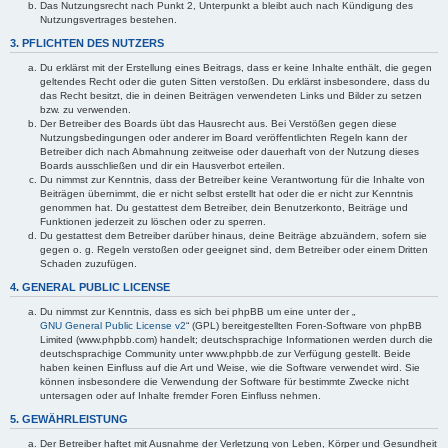
Das Nutzungsrecht nach Punkt 2, Unterpunkt a bleibt auch nach Kündigung des
Nutzungsvertrages bestehen.
3. PFLICHTEN DES NUTZERS
Du erklärst mit der Erstellung eines Beitrags, dass er keine Inhalte enthält, die gegen
geltendes Recht oder die guten Sitten verstoßen. Du erklärst insbesondere, dass du
das Recht besitzt, die in deinen Beiträgen verwendeten Links und Bilder zu setzen
bzw. zu verwenden.
Der Betreiber des Boards übt das Hausrecht aus. Bei Verstößen gegen diese
Nutzungsbedingungen oder anderer im Board veröffentlichten Regeln kann der
Betreiber dich nach Abmahnung zeitweise oder dauerhaft von der Nutzung dieses
Boards ausschließen und dir ein Hausverbot erteilen.
Du nimmst zur Kenntnis, dass der Betreiber keine Verantwortung für die Inhalte von
Beiträgen übernimmt, die er nicht selbst erstellt hat oder die er nicht zur Kenntnis
genommen hat. Du gestattest dem Betreiber, dein Benutzerkonto, Beiträge und
Funktionen jederzeit zu löschen oder zu sperren.
Du gestattest dem Betreiber darüber hinaus, deine Beiträge abzuändern, sofern sie
gegen o. g. Regeln verstoßen oder geeignet sind, dem Betreiber oder einem Dritten
Schaden zuzufügen.
4. GENERAL PUBLIC LICENSE
Du nimmst zur Kenntnis, dass es sich bei phpBB um eine unter der „
GNU General Public License v2
“ (GPL) bereitgestellten Foren-Software von phpBB
Limited (www.phpbb.com) handelt; deutschsprachige Informationen werden durch die
deutschsprachige Community unter www.phpbb.de zur Verfügung gestellt. Beide
haben keinen Einfluss auf die Art und Weise, wie die Software verwendet wird. Sie
können insbesondere die Verwendung der Software für bestimmte Zwecke nicht
untersagen oder auf Inhalte fremder Foren Einfluss nehmen.
5. GEWÄHRLEISTUNG
Der Betreiber haftet mit Ausnahme der Verletzung von Leben, Körper und Gesundheit