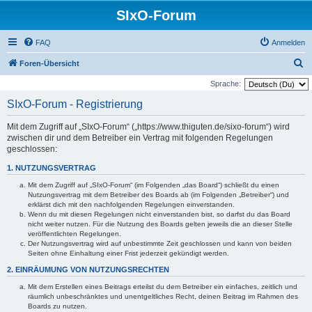
SIxO-Forum
FAQ
Anmelden
S
Foren-Übersicht
u
Sprache:
c
SIxO-Forum - Registrierung
h
Mit dem Zugriff auf „SIxO-Forum“ („https://www.thiguten.de/sixo-forum“) wird
e
zwischen dir und dem Betreiber ein Vertrag mit folgenden Regelungen
geschlossen:
1. NUTZUNGSVERTRAG
Mit dem Zugriff auf „SIxO-Forum“ (im Folgenden „das Board“) schließt du einen
Nutzungsvertrag mit dem Betreiber des Boards ab (im Folgenden „Betreiber“) und
erklärst dich mit den nachfolgenden Regelungen einverstanden.
Wenn du mit diesen Regelungen nicht einverstanden bist, so darfst du das Board
nicht weiter nutzen. Für die Nutzung des Boards gelten jeweils die an dieser Stelle
veröffentlichten Regelungen.
Der Nutzungsvertrag wird auf unbestimmte Zeit geschlossen und kann von beiden
Seiten ohne Einhaltung einer Frist jederzeit gekündigt werden.
2. EINRÄUMUNG VON NUTZUNGSRECHTEN
Mit dem Erstellen eines Beitrags erteilst du dem Betreiber ein einfaches, zeitlich und
räumlich unbeschränktes und unentgeltliches Recht, deinen Beitrag im Rahmen des
Boards zu nutzen.