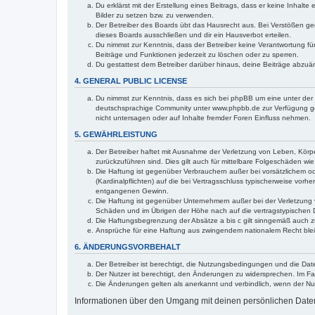
Du erklärst mit der Erstellung eines Beitrags, dass er keine Inhalt
Bilder zu setzen bzw. zu verwenden.
Der Betreiber des Boards übt das Hausrecht aus. Bei Verstößen g
dieses Boards ausschließen und dir ein Hausverbot erteilen.
Du nimmst zur Kenntnis, dass der Betreiber keine Verantwortung für 
Beiträge und Funktionen jederzeit zu löschen oder zu sperren.
Du gestattest dem Betreiber darüber hinaus, deine Beiträge abzuä
4. GENERAL PUBLIC LICENSE
Du nimmst zur Kenntnis, dass es sich bei phpBB um eine unter der 
deutschsprachige Community unter www.phpbb.de zur Verfügung gest
nicht untersagen oder auf Inhalte fremder Foren Einfluss nehmen.
5. GEWÄHRLEISTUNG
Der Betreiber haftet mit Ausnahme der Verletzung von Leben, Körper
zurückzuführen sind. Dies gilt auch für mittelbare Folgeschäden 
Die Haftung ist gegenüber Verbrauchern außer bei vorsätzlichem o
(Kardinalpflichten) auf die bei Vertragsschluss typischerweise vo
entgangenen Gewinn.
Die Haftung ist gegenüber Unternehmern außer bei der Verletzung 
Schäden und im Übrigen der Höhe nach auf die vertragstypischen 
Die Haftungsbegrenzung der Absätze a bis c gilt sinngemäß auch zu
Ansprüche für eine Haftung aus zwingendem nationalem Recht blei
6. ÄNDERUNGSVORBEHALT
Der Betreiber ist berechtigt, die Nutzungsbedingungen und die Dat
Der Nutzer ist berechtigt, den Änderungen zu widersprechen. Im Fa
Die Änderungen gelten als anerkannt und verbindlich, wenn der N
Informationen über den Umgang mit deinen persönlichen Daten 