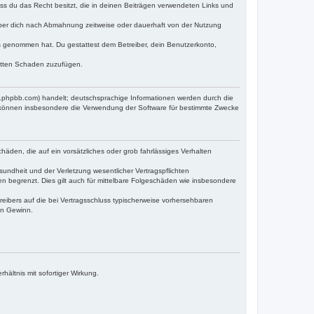
dass du das Recht besitzt, die in deinen Beiträgen verwendeten Links und
iber dich nach Abmahnung zeitweise oder dauerhaft von der Nutzung
tnis genommen hat. Du gestattest dem Betreiber, dein Benutzerkonto,
ritten Schaden zuzufügen.
w.phpbb.com) handelt; deutschsprachige Informationen werden durch die
e können insbesondere die Verwendung der Software für bestimmte Zwecke
häden, die auf ein vorsätzliches oder grob fahrlässiges Verhalten
undheit und der Verletzung wesentlicher Vertragspflichten
n begrenzt. Dies gilt auch für mittelbare Folgeschäden wie insbesondere
eibers auf die bei Vertragsschluss typischerweise vorhersehbaren
en Gewinn.
ältnis mit sofortiger Wirkung.