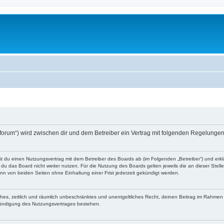
o-forum“) wird zwischen dir und dem Betreiber ein Vertrag mit folgenden Regelunge
eßt du einen Nutzungsvertrag mit dem Betreiber des Boards ab (im Folgenden „Betreiber“) und er
du das Board nicht weiter nutzen. Für die Nutzung des Boards gelten jeweils die an dieser Stell
n von beiden Seiten ohne Einhaltung einer Frist jederzeit gekündigt werden.
faches, zeitlich und räumlich unbeschränktes und unentgeltliches Recht, deinen Beitrag im Rahme
Kündigung des Nutzungsvertrages bestehen.