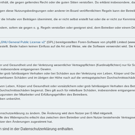
e enthält, die gegen geltendes Recht oder die guten Sitten verstoßen. Du erklärst insbesondere, 
egen diese Nutzungsbedingungen oder anderer im Board veröffentlichten Regeln kann der Betre
die Inhalte von Beiträgen übernimmt, die er nicht selbst erstellt hat oder die er nicht zur Kenn
ndern, sofern sie gegen o. g. Regeln verstoßen oder geeignet sind, dem Betreiber oder einem D
„
GNU General Public License v2
“ (GPL) bereitgestellten Foren-Software von phpBB Limited (ww
ellt. Beide haben keinen Einfluss auf die Art und Weise, wie die Software verwendet wird. Si
 und Gesundheit und der Verletzung wesentlicher Vertragspflichten (Kardinalpflichten) nur für Sc
wie insbesondere entgangenen Gewinn.
der grob fahrlässigem Verhalten oder bei Schäden aus der Verletzung von Leben, Körper und Ges
rhersehbaren Schäden und im übrigen der Höhe nach auf die vertragstypischen Durchschnittsschäde
von Leben, Körper und Gesundheit oder vorsätzlichem oder grob fahrlässigem Verhalten des Betr
Durchschnittsschäden begrenzt. Dies gilt auch für mittelbare Schäden, insbesondere entgangen
gunsten der Mitarbeiter und Erfüllungsgehilfen des Betreibers.
ben unberührt.
enschutzerklärung zu ändern. Die Änderung wird dem Nutzer per E-Mail mitgeteilt.
lle des Widerspruchs erlischt das zwischen dem Betreiber und dem Nutzer bestehende Vertragsverh
utzer den Änderungen zugestimmt hat.
sind in der Datenschutzerklärung enthalten.