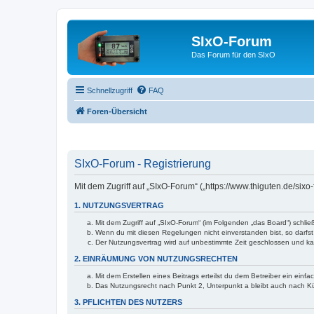
SIxO-Forum
Das Forum für den SIxO
Schnellzugriff
FAQ
Foren-Übersicht
SIxO-Forum - Registrierung
Mit dem Zugriff auf „SIxO-Forum“ („https://www.thiguten.de/six
1. NUTZUNGSVERTRAG
Mit dem Zugriff auf „SIxO-Forum“ (im Folgenden „das Board“) schli
Wenn du mit diesen Regelungen nicht einverstanden bist, so darfst 
Der Nutzungsvertrag wird auf unbestimmte Zeit geschlossen und kan
2. EINRÄUMUNG VON NUTZUNGSRECHTEN
Mit dem Erstellen eines Beitrags erteilst du dem Betreiber ein ein
Das Nutzungsrecht nach Punkt 2, Unterpunkt a bleibt auch nach 
3. PFLICHTEN DES NUTZERS