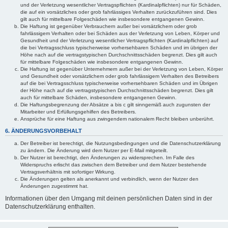
und der Verletzung wesentlicher Vertragspflichten (Kardinalpflichten) nur für Schäden,
die auf ein vorsätzliches oder grob fahrlässiges Verhalten zurückzuführen sind. Dies
gilt auch für mittelbare Folgeschäden wie insbesondere entgangenen Gewinn.
Die Haftung ist gegenüber Verbrauchern außer bei vorsätzlichem oder grob
fahrlässigem Verhalten oder bei Schäden aus der Verletzung von Leben, Körper und
Gesundheit und der Verletzung wesentlicher Vertragspflichten (Kardinalpflichten) auf
die bei Vertragsschluss typischerweise vorhersehbaren Schäden und im übrigen der
Höhe nach auf die vertragstypischen Durchschnittsschäden begrenzt. Dies gilt auch
für mittelbare Folgeschäden wie insbesondere entgangenen Gewinn.
Die Haftung ist gegenüber Unternehmern außer bei der Verletzung von Leben, Körper
und Gesundheit oder vorsätzlichem oder grob fahrlässigem Verhalten des Betreibers
auf die bei Vertragsschluss typischerweise vorhersehbaren Schäden und im Übrigen
der Höhe nach auf die vertragstypischen Durchschnittsschäden begrenzt. Dies gilt
auch für mittelbare Schäden, insbesondere entgangenen Gewinn.
Die Haftungsbegrenzung der Absätze a bis c gilt sinngemäß auch zugunsten der
Mitarbeiter und Erfüllungsgehilfen des Betreibers.
Ansprüche für eine Haftung aus zwingendem nationalem Recht bleiben unberührt.
6. ÄNDERUNGSVORBEHALT
Der Betreiber ist berechtigt, die Nutzungsbedingungen und die Datenschutzerklärung
zu ändern. Die Änderung wird dem Nutzer per E-Mail mitgeteilt.
Der Nutzer ist berechtigt, den Änderungen zu widersprechen. Im Falle des
Widerspruchs erlischt das zwischen dem Betreiber und dem Nutzer bestehende
Vertragsverhältnis mit sofortiger Wirkung.
Die Änderungen gelten als anerkannt und verbindlich, wenn der Nutzer den
Änderungen zugestimmt hat.
Informationen über den Umgang mit deinen persönlichen Daten sind in der
Datenschutzerklärung enthalten.