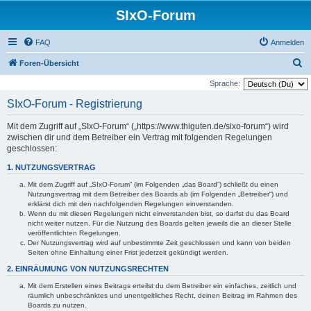
SIxO-Forum
FAQ
Anmelden
S
Foren-Übersicht
u
Sprache:
c
SIxO-Forum - Registrierung
h
Mit dem Zugriff auf „SIxO-Forum“ („https://www.thiguten.de/sixo-forum“) wird
e
zwischen dir und dem Betreiber ein Vertrag mit folgenden Regelungen
geschlossen:
1. NUTZUNGSVERTRAG
Mit dem Zugriff auf „SIxO-Forum“ (im Folgenden „das Board“) schließt du einen
Nutzungsvertrag mit dem Betreiber des Boards ab (im Folgenden „Betreiber“) und
erklärst dich mit den nachfolgenden Regelungen einverstanden.
Wenn du mit diesen Regelungen nicht einverstanden bist, so darfst du das Board
nicht weiter nutzen. Für die Nutzung des Boards gelten jeweils die an dieser Stelle
veröffentlichten Regelungen.
Der Nutzungsvertrag wird auf unbestimmte Zeit geschlossen und kann von beiden
Seiten ohne Einhaltung einer Frist jederzeit gekündigt werden.
2. EINRÄUMUNG VON NUTZUNGSRECHTEN
Mit dem Erstellen eines Beitrags erteilst du dem Betreiber ein einfaches, zeitlich und
räumlich unbeschränktes und unentgeltliches Recht, deinen Beitrag im Rahmen des
Boards zu nutzen.