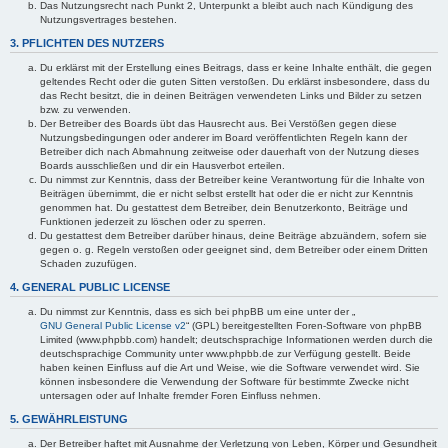
Das Nutzungsrecht nach Punkt 2, Unterpunkt a bleibt auch nach Kündigung des
Nutzungsvertrages bestehen.
3. PFLICHTEN DES NUTZERS
Du erklärst mit der Erstellung eines Beitrags, dass er keine Inhalte enthält, die gegen
geltendes Recht oder die guten Sitten verstoßen. Du erklärst insbesondere, dass du
das Recht besitzt, die in deinen Beiträgen verwendeten Links und Bilder zu setzen
bzw. zu verwenden.
Der Betreiber des Boards übt das Hausrecht aus. Bei Verstößen gegen diese
Nutzungsbedingungen oder anderer im Board veröffentlichten Regeln kann der
Betreiber dich nach Abmahnung zeitweise oder dauerhaft von der Nutzung dieses
Boards ausschließen und dir ein Hausverbot erteilen.
Du nimmst zur Kenntnis, dass der Betreiber keine Verantwortung für die Inhalte von
Beiträgen übernimmt, die er nicht selbst erstellt hat oder die er nicht zur Kenntnis
genommen hat. Du gestattest dem Betreiber, dein Benutzerkonto, Beiträge und
Funktionen jederzeit zu löschen oder zu sperren.
Du gestattest dem Betreiber darüber hinaus, deine Beiträge abzuändern, sofern sie
gegen o. g. Regeln verstoßen oder geeignet sind, dem Betreiber oder einem Dritten
Schaden zuzufügen.
4. GENERAL PUBLIC LICENSE
Du nimmst zur Kenntnis, dass es sich bei phpBB um eine unter der „
GNU General Public License v2
“ (GPL) bereitgestellten Foren-Software von phpBB
Limited (www.phpbb.com) handelt; deutschsprachige Informationen werden durch die
deutschsprachige Community unter www.phpbb.de zur Verfügung gestellt. Beide
haben keinen Einfluss auf die Art und Weise, wie die Software verwendet wird. Sie
können insbesondere die Verwendung der Software für bestimmte Zwecke nicht
untersagen oder auf Inhalte fremder Foren Einfluss nehmen.
5. GEWÄHRLEISTUNG
Der Betreiber haftet mit Ausnahme der Verletzung von Leben, Körper und Gesundheit