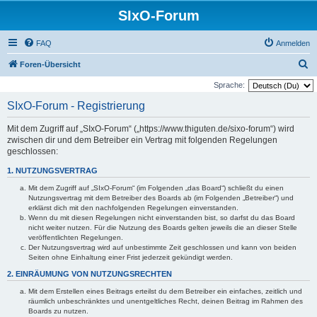
SIxO-Forum
FAQ
Anmelden
S
Foren-Übersicht
u
Sprache:
c
SIxO-Forum - Registrierung
h
Mit dem Zugriff auf „SIxO-Forum“ („https://www.thiguten.de/sixo-forum“) wird
e
zwischen dir und dem Betreiber ein Vertrag mit folgenden Regelungen
geschlossen:
1. NUTZUNGSVERTRAG
Mit dem Zugriff auf „SIxO-Forum“ (im Folgenden „das Board“) schließt du einen
Nutzungsvertrag mit dem Betreiber des Boards ab (im Folgenden „Betreiber“) und
erklärst dich mit den nachfolgenden Regelungen einverstanden.
Wenn du mit diesen Regelungen nicht einverstanden bist, so darfst du das Board
nicht weiter nutzen. Für die Nutzung des Boards gelten jeweils die an dieser Stelle
veröffentlichten Regelungen.
Der Nutzungsvertrag wird auf unbestimmte Zeit geschlossen und kann von beiden
Seiten ohne Einhaltung einer Frist jederzeit gekündigt werden.
2. EINRÄUMUNG VON NUTZUNGSRECHTEN
Mit dem Erstellen eines Beitrags erteilst du dem Betreiber ein einfaches, zeitlich und
räumlich unbeschränktes und unentgeltliches Recht, deinen Beitrag im Rahmen des
Boards zu nutzen.