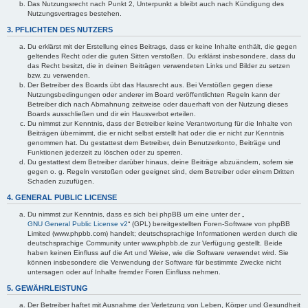
Das Nutzungsrecht nach Punkt 2, Unterpunkt a bleibt auch nach Kündigung des
Nutzungsvertrages bestehen.
3. PFLICHTEN DES NUTZERS
Du erklärst mit der Erstellung eines Beitrags, dass er keine Inhalte enthält, die gegen
geltendes Recht oder die guten Sitten verstoßen. Du erklärst insbesondere, dass du
das Recht besitzt, die in deinen Beiträgen verwendeten Links und Bilder zu setzen
bzw. zu verwenden.
Der Betreiber des Boards übt das Hausrecht aus. Bei Verstößen gegen diese
Nutzungsbedingungen oder anderer im Board veröffentlichten Regeln kann der
Betreiber dich nach Abmahnung zeitweise oder dauerhaft von der Nutzung dieses
Boards ausschließen und dir ein Hausverbot erteilen.
Du nimmst zur Kenntnis, dass der Betreiber keine Verantwortung für die Inhalte von
Beiträgen übernimmt, die er nicht selbst erstellt hat oder die er nicht zur Kenntnis
genommen hat. Du gestattest dem Betreiber, dein Benutzerkonto, Beiträge und
Funktionen jederzeit zu löschen oder zu sperren.
Du gestattest dem Betreiber darüber hinaus, deine Beiträge abzuändern, sofern sie
gegen o. g. Regeln verstoßen oder geeignet sind, dem Betreiber oder einem Dritten
Schaden zuzufügen.
4. GENERAL PUBLIC LICENSE
Du nimmst zur Kenntnis, dass es sich bei phpBB um eine unter der „
GNU General Public License v2
“ (GPL) bereitgestellten Foren-Software von phpBB
Limited (www.phpbb.com) handelt; deutschsprachige Informationen werden durch die
deutschsprachige Community unter www.phpbb.de zur Verfügung gestellt. Beide
haben keinen Einfluss auf die Art und Weise, wie die Software verwendet wird. Sie
können insbesondere die Verwendung der Software für bestimmte Zwecke nicht
untersagen oder auf Inhalte fremder Foren Einfluss nehmen.
5. GEWÄHRLEISTUNG
Der Betreiber haftet mit Ausnahme der Verletzung von Leben, Körper und Gesundheit