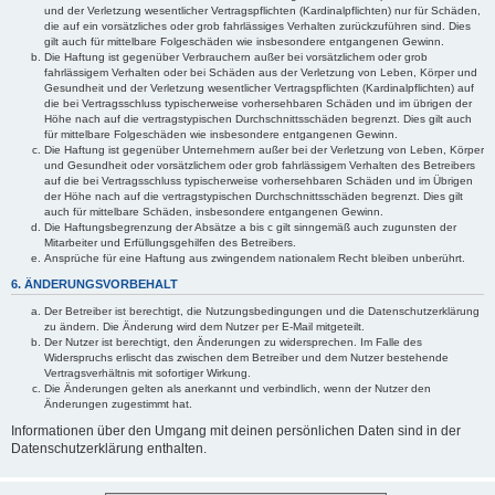
und der Verletzung wesentlicher Vertragspflichten (Kardinalpflichten) nur für Schäden,
die auf ein vorsätzliches oder grob fahrlässiges Verhalten zurückzuführen sind. Dies
gilt auch für mittelbare Folgeschäden wie insbesondere entgangenen Gewinn.
Die Haftung ist gegenüber Verbrauchern außer bei vorsätzlichem oder grob
fahrlässigem Verhalten oder bei Schäden aus der Verletzung von Leben, Körper und
Gesundheit und der Verletzung wesentlicher Vertragspflichten (Kardinalpflichten) auf
die bei Vertragsschluss typischerweise vorhersehbaren Schäden und im übrigen der
Höhe nach auf die vertragstypischen Durchschnittsschäden begrenzt. Dies gilt auch
für mittelbare Folgeschäden wie insbesondere entgangenen Gewinn.
Die Haftung ist gegenüber Unternehmern außer bei der Verletzung von Leben, Körper
und Gesundheit oder vorsätzlichem oder grob fahrlässigem Verhalten des Betreibers
auf die bei Vertragsschluss typischerweise vorhersehbaren Schäden und im Übrigen
der Höhe nach auf die vertragstypischen Durchschnittsschäden begrenzt. Dies gilt
auch für mittelbare Schäden, insbesondere entgangenen Gewinn.
Die Haftungsbegrenzung der Absätze a bis c gilt sinngemäß auch zugunsten der
Mitarbeiter und Erfüllungsgehilfen des Betreibers.
Ansprüche für eine Haftung aus zwingendem nationalem Recht bleiben unberührt.
6. ÄNDERUNGSVORBEHALT
Der Betreiber ist berechtigt, die Nutzungsbedingungen und die Datenschutzerklärung
zu ändern. Die Änderung wird dem Nutzer per E-Mail mitgeteilt.
Der Nutzer ist berechtigt, den Änderungen zu widersprechen. Im Falle des
Widerspruchs erlischt das zwischen dem Betreiber und dem Nutzer bestehende
Vertragsverhältnis mit sofortiger Wirkung.
Die Änderungen gelten als anerkannt und verbindlich, wenn der Nutzer den
Änderungen zugestimmt hat.
Informationen über den Umgang mit deinen persönlichen Daten sind in der
Datenschutzerklärung enthalten.