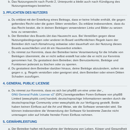
Das Nutzungsrecht nach Punkt 2, Unterpunkt a bleibt auch nach Kündigung des
Nutzungsvertrages bestehen.
3. PFLICHTEN DES NUTZERS
Du erklärst mit der Erstellung eines Beitrags, dass er keine Inhalte enthält, die gegen
geltendes Recht oder die guten Sitten verstoßen. Du erklärst insbesondere, dass du
das Recht besitzt, die in deinen Beiträgen verwendeten Links und Bilder zu setzen
bzw. zu verwenden.
Der Betreiber des Boards übt das Hausrecht aus. Bei Verstößen gegen diese
Nutzungsbedingungen oder anderer im Board veröffentlichten Regeln kann der
Betreiber dich nach Abmahnung zeitweise oder dauerhaft von der Nutzung dieses
Boards ausschließen und dir ein Hausverbot erteilen.
Du nimmst zur Kenntnis, dass der Betreiber keine Verantwortung für die Inhalte von
Beiträgen übernimmt, die er nicht selbst erstellt hat oder die er nicht zur Kenntnis
genommen hat. Du gestattest dem Betreiber, dein Benutzerkonto, Beiträge und
Funktionen jederzeit zu löschen oder zu sperren.
Du gestattest dem Betreiber darüber hinaus, deine Beiträge abzuändern, sofern sie
gegen o. g. Regeln verstoßen oder geeignet sind, dem Betreiber oder einem Dritten
Schaden zuzufügen.
4. GENERAL PUBLIC LICENSE
Du nimmst zur Kenntnis, dass es sich bei phpBB um eine unter der „
GNU General Public License v2
“ (GPL) bereitgestellten Foren-Software von phpBB
Limited (www.phpbb.com) handelt; deutschsprachige Informationen werden durch die
deutschsprachige Community unter www.phpbb.de zur Verfügung gestellt. Beide
haben keinen Einfluss auf die Art und Weise, wie die Software verwendet wird. Sie
können insbesondere die Verwendung der Software für bestimmte Zwecke nicht
untersagen oder auf Inhalte fremder Foren Einfluss nehmen.
5. GEWÄHRLEISTUNG
Der Betreiber haftet mit Ausnahme der Verletzung von Leben, Körper und Gesundheit