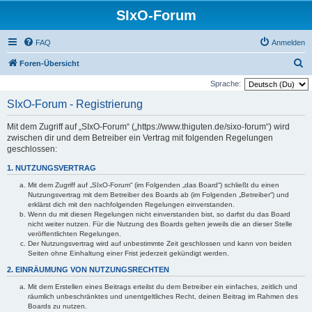
SIxO-Forum
FAQ
Anmelden
S
Foren-Übersicht
u
Sprache:
c
SIxO-Forum - Registrierung
h
Mit dem Zugriff auf „SIxO-Forum“ („https://www.thiguten.de/sixo-forum“) wird
e
zwischen dir und dem Betreiber ein Vertrag mit folgenden Regelungen
geschlossen:
1. NUTZUNGSVERTRAG
Mit dem Zugriff auf „SIxO-Forum“ (im Folgenden „das Board“) schließt du einen
Nutzungsvertrag mit dem Betreiber des Boards ab (im Folgenden „Betreiber“) und
erklärst dich mit den nachfolgenden Regelungen einverstanden.
Wenn du mit diesen Regelungen nicht einverstanden bist, so darfst du das Board
nicht weiter nutzen. Für die Nutzung des Boards gelten jeweils die an dieser Stelle
veröffentlichten Regelungen.
Der Nutzungsvertrag wird auf unbestimmte Zeit geschlossen und kann von beiden
Seiten ohne Einhaltung einer Frist jederzeit gekündigt werden.
2. EINRÄUMUNG VON NUTZUNGSRECHTEN
Mit dem Erstellen eines Beitrags erteilst du dem Betreiber ein einfaches, zeitlich und
räumlich unbeschränktes und unentgeltliches Recht, deinen Beitrag im Rahmen des
Boards zu nutzen.