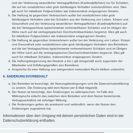
und der Verletzung wesentlicher Vertragspflichten (Kardinalpflichten) nur für Schäden,
die auf ein vorsätzliches oder grob fahrlässiges Verhalten zurückzuführen sind. Dies
gilt auch für mittelbare Folgeschäden wie insbesondere entgangenen Gewinn.
Die Haftung ist gegenüber Verbrauchern außer bei vorsätzlichem oder grob
fahrlässigem Verhalten oder bei Schäden aus der Verletzung von Leben, Körper und
Gesundheit und der Verletzung wesentlicher Vertragspflichten (Kardinalpflichten) auf
die bei Vertragsschluss typischerweise vorhersehbaren Schäden und im übrigen der
Höhe nach auf die vertragstypischen Durchschnittsschäden begrenzt. Dies gilt auch
für mittelbare Folgeschäden wie insbesondere entgangenen Gewinn.
Die Haftung ist gegenüber Unternehmern außer bei der Verletzung von Leben, Körper
und Gesundheit oder vorsätzlichem oder grob fahrlässigem Verhalten des Betreibers
auf die bei Vertragsschluss typischerweise vorhersehbaren Schäden und im Übrigen
der Höhe nach auf die vertragstypischen Durchschnittsschäden begrenzt. Dies gilt
auch für mittelbare Schäden, insbesondere entgangenen Gewinn.
Die Haftungsbegrenzung der Absätze a bis c gilt sinngemäß auch zugunsten der
Mitarbeiter und Erfüllungsgehilfen des Betreibers.
Ansprüche für eine Haftung aus zwingendem nationalem Recht bleiben unberührt.
6. ÄNDERUNGSVORBEHALT
Der Betreiber ist berechtigt, die Nutzungsbedingungen und die Datenschutzerklärung
zu ändern. Die Änderung wird dem Nutzer per E-Mail mitgeteilt.
Der Nutzer ist berechtigt, den Änderungen zu widersprechen. Im Falle des
Widerspruchs erlischt das zwischen dem Betreiber und dem Nutzer bestehende
Vertragsverhältnis mit sofortiger Wirkung.
Die Änderungen gelten als anerkannt und verbindlich, wenn der Nutzer den
Änderungen zugestimmt hat.
Informationen über den Umgang mit deinen persönlichen Daten sind in der
Datenschutzerklärung enthalten.