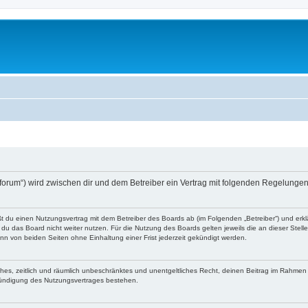
o-forum“) wird zwischen dir und dem Betreiber ein Vertrag mit folgenden Regelunge
eßt du einen Nutzungsvertrag mit dem Betreiber des Boards ab (im Folgenden „Betreiber“) und er
du das Board nicht weiter nutzen. Für die Nutzung des Boards gelten jeweils die an dieser Stell
n von beiden Seiten ohne Einhaltung einer Frist jederzeit gekündigt werden.
faches, zeitlich und räumlich unbeschränktes und unentgeltliches Recht, deinen Beitrag im Rahme
Kündigung des Nutzungsvertrages bestehen.