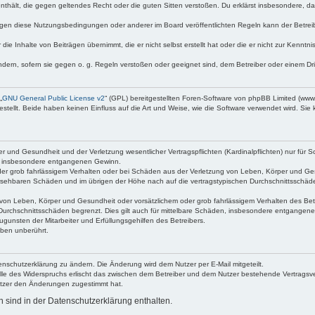
e enthält, die gegen geltendes Recht oder die guten Sitten verstoßen. Du erklärst insbesondere, 
egen diese Nutzungsbedingungen oder anderer im Board veröffentlichten Regeln kann der Betre
die Inhalte von Beiträgen übernimmt, die er nicht selbst erstellt hat oder die er nicht zur Kenn
ndern, sofern sie gegen o. g. Regeln verstoßen oder geeignet sind, dem Betreiber oder einem D
„
GNU General Public License v2
“ (GPL) bereitgestellten Foren-Software von phpBB Limited (ww
ellt. Beide haben keinen Einfluss auf die Art und Weise, wie die Software verwendet wird. Si
 und Gesundheit und der Verletzung wesentlicher Vertragspflichten (Kardinalpflichten) nur für Sc
wie insbesondere entgangenen Gewinn.
der grob fahrlässigem Verhalten oder bei Schäden aus der Verletzung von Leben, Körper und Ges
rhersehbaren Schäden und im übrigen der Höhe nach auf die vertragstypischen Durchschnittsschäde
von Leben, Körper und Gesundheit oder vorsätzlichem oder grob fahrlässigem Verhalten des Betr
Durchschnittsschäden begrenzt. Dies gilt auch für mittelbare Schäden, insbesondere entgangen
gunsten der Mitarbeiter und Erfüllungsgehilfen des Betreibers.
ben unberührt.
enschutzerklärung zu ändern. Die Änderung wird dem Nutzer per E-Mail mitgeteilt.
lle des Widerspruchs erlischt das zwischen dem Betreiber und dem Nutzer bestehende Vertragsverh
utzer den Änderungen zugestimmt hat.
sind in der Datenschutzerklärung enthalten.