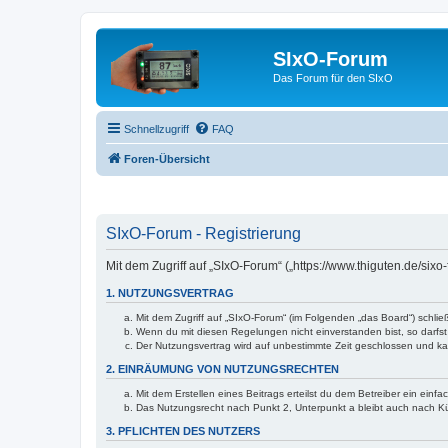
SIxO-Forum
Das Forum für den SIxO
Schnellzugriff
FAQ
Foren-Übersicht
SIxO-Forum - Registrierung
Mit dem Zugriff auf „SIxO-Forum“ („https://www.thiguten.de/six
1. NUTZUNGSVERTRAG
Mit dem Zugriff auf „SIxO-Forum“ (im Folgenden „das Board“) schli
Wenn du mit diesen Regelungen nicht einverstanden bist, so darfst 
Der Nutzungsvertrag wird auf unbestimmte Zeit geschlossen und kan
2. EINRÄUMUNG VON NUTZUNGSRECHTEN
Mit dem Erstellen eines Beitrags erteilst du dem Betreiber ein ein
Das Nutzungsrecht nach Punkt 2, Unterpunkt a bleibt auch nach 
3. PFLICHTEN DES NUTZERS