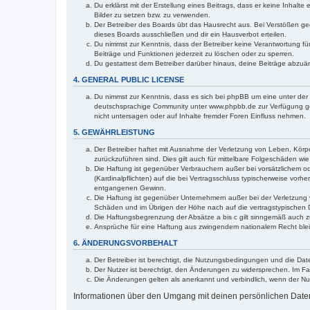
Du erklärst mit der Erstellung eines Beitrags, dass er keine Inhalt
Bilder zu setzen bzw. zu verwenden.
Der Betreiber des Boards übt das Hausrecht aus. Bei Verstößen g
dieses Boards ausschließen und dir ein Hausverbot erteilen.
Du nimmst zur Kenntnis, dass der Betreiber keine Verantwortung für 
Beiträge und Funktionen jederzeit zu löschen oder zu sperren.
Du gestattest dem Betreiber darüber hinaus, deine Beiträge abzuä
4. GENERAL PUBLIC LICENSE
Du nimmst zur Kenntnis, dass es sich bei phpBB um eine unter der 
deutschsprachige Community unter www.phpbb.de zur Verfügung gest
nicht untersagen oder auf Inhalte fremder Foren Einfluss nehmen.
5. GEWÄHRLEISTUNG
Der Betreiber haftet mit Ausnahme der Verletzung von Leben, Körper
zurückzuführen sind. Dies gilt auch für mittelbare Folgeschäden 
Die Haftung ist gegenüber Verbrauchern außer bei vorsätzlichem o
(Kardinalpflichten) auf die bei Vertragsschluss typischerweise vo
entgangenen Gewinn.
Die Haftung ist gegenüber Unternehmern außer bei der Verletzung 
Schäden und im Übrigen der Höhe nach auf die vertragstypischen 
Die Haftungsbegrenzung der Absätze a bis c gilt sinngemäß auch zu
Ansprüche für eine Haftung aus zwingendem nationalem Recht blei
6. ÄNDERUNGSVORBEHALT
Der Betreiber ist berechtigt, die Nutzungsbedingungen und die Dat
Der Nutzer ist berechtigt, den Änderungen zu widersprechen. Im Fa
Die Änderungen gelten als anerkannt und verbindlich, wenn der N
Informationen über den Umgang mit deinen persönlichen Daten 