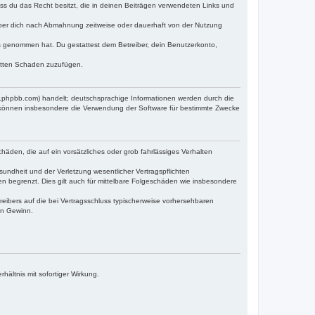
dass du das Recht besitzt, die in deinen Beiträgen verwendeten Links und
iber dich nach Abmahnung zeitweise oder dauerhaft von der Nutzung
tnis genommen hat. Du gestattest dem Betreiber, dein Benutzerkonto,
ritten Schaden zuzufügen.
w.phpbb.com) handelt; deutschsprachige Informationen werden durch die
e können insbesondere die Verwendung der Software für bestimmte Zwecke
häden, die auf ein vorsätzliches oder grob fahrlässiges Verhalten
undheit und der Verletzung wesentlicher Vertragspflichten
n begrenzt. Dies gilt auch für mittelbare Folgeschäden wie insbesondere
eibers auf die bei Vertragsschluss typischerweise vorhersehbaren
en Gewinn.
ältnis mit sofortiger Wirkung.