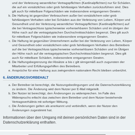
und der Verletzung wesentlicher Vertragspflichten (Kardinalpflichten) nur für Schäden,
die auf ein vorsätzliches oder grob fahrlässiges Verhalten zurückzuführen sind. Dies
gilt auch für mittelbare Folgeschäden wie insbesondere entgangenen Gewinn.
Die Haftung ist gegenüber Verbrauchern außer bei vorsätzlichem oder grob
fahrlässigem Verhalten oder bei Schäden aus der Verletzung von Leben, Körper und
Gesundheit und der Verletzung wesentlicher Vertragspflichten (Kardinalpflichten) auf
die bei Vertragsschluss typischerweise vorhersehbaren Schäden und im übrigen der
Höhe nach auf die vertragstypischen Durchschnittsschäden begrenzt. Dies gilt auch
für mittelbare Folgeschäden wie insbesondere entgangenen Gewinn.
Die Haftung ist gegenüber Unternehmern außer bei der Verletzung von Leben, Körper
und Gesundheit oder vorsätzlichem oder grob fahrlässigem Verhalten des Betreibers
auf die bei Vertragsschluss typischerweise vorhersehbaren Schäden und im Übrigen
der Höhe nach auf die vertragstypischen Durchschnittsschäden begrenzt. Dies gilt
auch für mittelbare Schäden, insbesondere entgangenen Gewinn.
Die Haftungsbegrenzung der Absätze a bis c gilt sinngemäß auch zugunsten der
Mitarbeiter und Erfüllungsgehilfen des Betreibers.
Ansprüche für eine Haftung aus zwingendem nationalem Recht bleiben unberührt.
6. ÄNDERUNGSVORBEHALT
Der Betreiber ist berechtigt, die Nutzungsbedingungen und die Datenschutzerklärung
zu ändern. Die Änderung wird dem Nutzer per E-Mail mitgeteilt.
Der Nutzer ist berechtigt, den Änderungen zu widersprechen. Im Falle des
Widerspruchs erlischt das zwischen dem Betreiber und dem Nutzer bestehende
Vertragsverhältnis mit sofortiger Wirkung.
Die Änderungen gelten als anerkannt und verbindlich, wenn der Nutzer den
Änderungen zugestimmt hat.
Informationen über den Umgang mit deinen persönlichen Daten sind in der
Datenschutzerklärung enthalten.