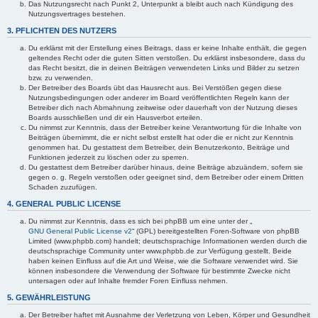
Das Nutzungsrecht nach Punkt 2, Unterpunkt a bleibt auch nach Kündigung des
Nutzungsvertrages bestehen.
3. PFLICHTEN DES NUTZERS
Du erklärst mit der Erstellung eines Beitrags, dass er keine Inhalte enthält, die gegen
geltendes Recht oder die guten Sitten verstoßen. Du erklärst insbesondere, dass du
das Recht besitzt, die in deinen Beiträgen verwendeten Links und Bilder zu setzen
bzw. zu verwenden.
Der Betreiber des Boards übt das Hausrecht aus. Bei Verstößen gegen diese
Nutzungsbedingungen oder anderer im Board veröffentlichten Regeln kann der
Betreiber dich nach Abmahnung zeitweise oder dauerhaft von der Nutzung dieses
Boards ausschließen und dir ein Hausverbot erteilen.
Du nimmst zur Kenntnis, dass der Betreiber keine Verantwortung für die Inhalte von
Beiträgen übernimmt, die er nicht selbst erstellt hat oder die er nicht zur Kenntnis
genommen hat. Du gestattest dem Betreiber, dein Benutzerkonto, Beiträge und
Funktionen jederzeit zu löschen oder zu sperren.
Du gestattest dem Betreiber darüber hinaus, deine Beiträge abzuändern, sofern sie
gegen o. g. Regeln verstoßen oder geeignet sind, dem Betreiber oder einem Dritten
Schaden zuzufügen.
4. GENERAL PUBLIC LICENSE
Du nimmst zur Kenntnis, dass es sich bei phpBB um eine unter der „
GNU General Public License v2
“ (GPL) bereitgestellten Foren-Software von phpBB
Limited (www.phpbb.com) handelt; deutschsprachige Informationen werden durch die
deutschsprachige Community unter www.phpbb.de zur Verfügung gestellt. Beide
haben keinen Einfluss auf die Art und Weise, wie die Software verwendet wird. Sie
können insbesondere die Verwendung der Software für bestimmte Zwecke nicht
untersagen oder auf Inhalte fremder Foren Einfluss nehmen.
5. GEWÄHRLEISTUNG
Der Betreiber haftet mit Ausnahme der Verletzung von Leben, Körper und Gesundheit