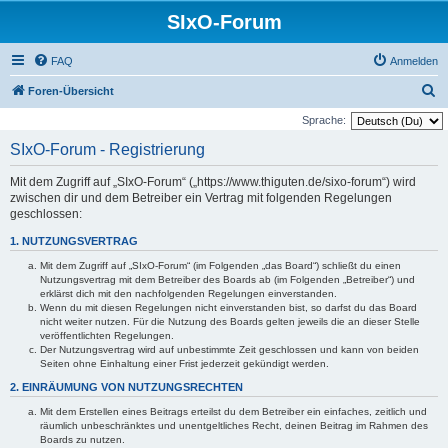
SIxO-Forum
FAQ
Anmelden
S
Foren-Übersicht
u
Sprache:
c
SIxO-Forum - Registrierung
h
Mit dem Zugriff auf „SIxO-Forum“ („https://www.thiguten.de/sixo-forum“) wird
e
zwischen dir und dem Betreiber ein Vertrag mit folgenden Regelungen
geschlossen:
1. NUTZUNGSVERTRAG
Mit dem Zugriff auf „SIxO-Forum“ (im Folgenden „das Board“) schließt du einen
Nutzungsvertrag mit dem Betreiber des Boards ab (im Folgenden „Betreiber“) und
erklärst dich mit den nachfolgenden Regelungen einverstanden.
Wenn du mit diesen Regelungen nicht einverstanden bist, so darfst du das Board
nicht weiter nutzen. Für die Nutzung des Boards gelten jeweils die an dieser Stelle
veröffentlichten Regelungen.
Der Nutzungsvertrag wird auf unbestimmte Zeit geschlossen und kann von beiden
Seiten ohne Einhaltung einer Frist jederzeit gekündigt werden.
2. EINRÄUMUNG VON NUTZUNGSRECHTEN
Mit dem Erstellen eines Beitrags erteilst du dem Betreiber ein einfaches, zeitlich und
räumlich unbeschränktes und unentgeltliches Recht, deinen Beitrag im Rahmen des
Boards zu nutzen.