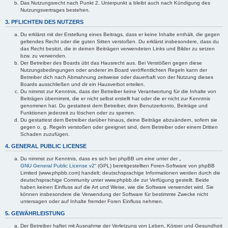
Das Nutzungsrecht nach Punkt 2, Unterpunkt a bleibt auch nach Kündigung des
Nutzungsvertrages bestehen.
3. PFLICHTEN DES NUTZERS
Du erklärst mit der Erstellung eines Beitrags, dass er keine Inhalte enthält, die gegen
geltendes Recht oder die guten Sitten verstoßen. Du erklärst insbesondere, dass du
das Recht besitzt, die in deinen Beiträgen verwendeten Links und Bilder zu setzen
bzw. zu verwenden.
Der Betreiber des Boards übt das Hausrecht aus. Bei Verstößen gegen diese
Nutzungsbedingungen oder anderer im Board veröffentlichten Regeln kann der
Betreiber dich nach Abmahnung zeitweise oder dauerhaft von der Nutzung dieses
Boards ausschließen und dir ein Hausverbot erteilen.
Du nimmst zur Kenntnis, dass der Betreiber keine Verantwortung für die Inhalte von
Beiträgen übernimmt, die er nicht selbst erstellt hat oder die er nicht zur Kenntnis
genommen hat. Du gestattest dem Betreiber, dein Benutzerkonto, Beiträge und
Funktionen jederzeit zu löschen oder zu sperren.
Du gestattest dem Betreiber darüber hinaus, deine Beiträge abzuändern, sofern sie
gegen o. g. Regeln verstoßen oder geeignet sind, dem Betreiber oder einem Dritten
Schaden zuzufügen.
4. GENERAL PUBLIC LICENSE
Du nimmst zur Kenntnis, dass es sich bei phpBB um eine unter der „
GNU General Public License v2
“ (GPL) bereitgestellten Foren-Software von phpBB
Limited (www.phpbb.com) handelt; deutschsprachige Informationen werden durch die
deutschsprachige Community unter www.phpbb.de zur Verfügung gestellt. Beide
haben keinen Einfluss auf die Art und Weise, wie die Software verwendet wird. Sie
können insbesondere die Verwendung der Software für bestimmte Zwecke nicht
untersagen oder auf Inhalte fremder Foren Einfluss nehmen.
5. GEWÄHRLEISTUNG
Der Betreiber haftet mit Ausnahme der Verletzung von Leben, Körper und Gesundheit