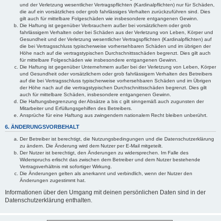
und der Verletzung wesentlicher Vertragspflichten (Kardinalpflichten) nur für Schäden,
die auf ein vorsätzliches oder grob fahrlässiges Verhalten zurückzuführen sind. Dies
gilt auch für mittelbare Folgeschäden wie insbesondere entgangenen Gewinn.
Die Haftung ist gegenüber Verbrauchern außer bei vorsätzlichem oder grob
fahrlässigem Verhalten oder bei Schäden aus der Verletzung von Leben, Körper und
Gesundheit und der Verletzung wesentlicher Vertragspflichten (Kardinalpflichten) auf
die bei Vertragsschluss typischerweise vorhersehbaren Schäden und im übrigen der
Höhe nach auf die vertragstypischen Durchschnittsschäden begrenzt. Dies gilt auch
für mittelbare Folgeschäden wie insbesondere entgangenen Gewinn.
Die Haftung ist gegenüber Unternehmern außer bei der Verletzung von Leben, Körper
und Gesundheit oder vorsätzlichem oder grob fahrlässigem Verhalten des Betreibers
auf die bei Vertragsschluss typischerweise vorhersehbaren Schäden und im Übrigen
der Höhe nach auf die vertragstypischen Durchschnittsschäden begrenzt. Dies gilt
auch für mittelbare Schäden, insbesondere entgangenen Gewinn.
Die Haftungsbegrenzung der Absätze a bis c gilt sinngemäß auch zugunsten der
Mitarbeiter und Erfüllungsgehilfen des Betreibers.
Ansprüche für eine Haftung aus zwingendem nationalem Recht bleiben unberührt.
6. ÄNDERUNGSVORBEHALT
Der Betreiber ist berechtigt, die Nutzungsbedingungen und die Datenschutzerklärung
zu ändern. Die Änderung wird dem Nutzer per E-Mail mitgeteilt.
Der Nutzer ist berechtigt, den Änderungen zu widersprechen. Im Falle des
Widerspruchs erlischt das zwischen dem Betreiber und dem Nutzer bestehende
Vertragsverhältnis mit sofortiger Wirkung.
Die Änderungen gelten als anerkannt und verbindlich, wenn der Nutzer den
Änderungen zugestimmt hat.
Informationen über den Umgang mit deinen persönlichen Daten sind in der
Datenschutzerklärung enthalten.