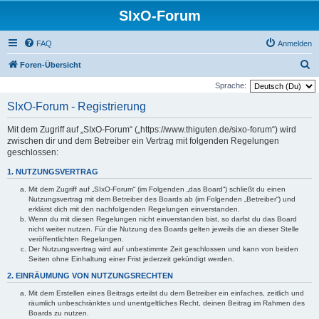
SIxO-Forum
FAQ
Anmelden
S
Foren-Übersicht
u
Sprache:
c
SIxO-Forum - Registrierung
h
Mit dem Zugriff auf „SIxO-Forum“ („https://www.thiguten.de/sixo-forum“) wird
e
zwischen dir und dem Betreiber ein Vertrag mit folgenden Regelungen
geschlossen:
1. NUTZUNGSVERTRAG
Mit dem Zugriff auf „SIxO-Forum“ (im Folgenden „das Board“) schließt du einen
Nutzungsvertrag mit dem Betreiber des Boards ab (im Folgenden „Betreiber“) und
erklärst dich mit den nachfolgenden Regelungen einverstanden.
Wenn du mit diesen Regelungen nicht einverstanden bist, so darfst du das Board
nicht weiter nutzen. Für die Nutzung des Boards gelten jeweils die an dieser Stelle
veröffentlichten Regelungen.
Der Nutzungsvertrag wird auf unbestimmte Zeit geschlossen und kann von beiden
Seiten ohne Einhaltung einer Frist jederzeit gekündigt werden.
2. EINRÄUMUNG VON NUTZUNGSRECHTEN
Mit dem Erstellen eines Beitrags erteilst du dem Betreiber ein einfaches, zeitlich und
räumlich unbeschränktes und unentgeltliches Recht, deinen Beitrag im Rahmen des
Boards zu nutzen.