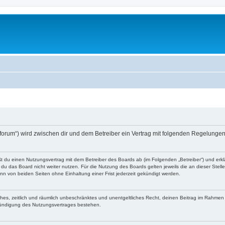
o-forum“) wird zwischen dir und dem Betreiber ein Vertrag mit folgenden Regelunge
eßt du einen Nutzungsvertrag mit dem Betreiber des Boards ab (im Folgenden „Betreiber“) und er
du das Board nicht weiter nutzen. Für die Nutzung des Boards gelten jeweils die an dieser Stell
n von beiden Seiten ohne Einhaltung einer Frist jederzeit gekündigt werden.
faches, zeitlich und räumlich unbeschränktes und unentgeltliches Recht, deinen Beitrag im Rahme
Kündigung des Nutzungsvertrages bestehen.