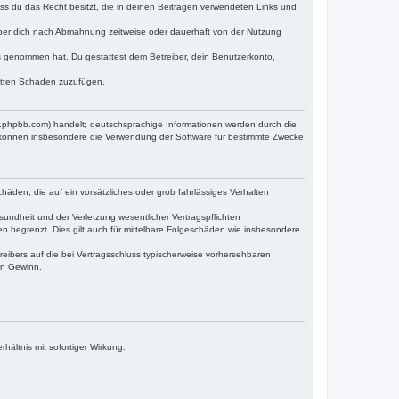
dass du das Recht besitzt, die in deinen Beiträgen verwendeten Links und
iber dich nach Abmahnung zeitweise oder dauerhaft von der Nutzung
tnis genommen hat. Du gestattest dem Betreiber, dein Benutzerkonto,
ritten Schaden zuzufügen.
w.phpbb.com) handelt; deutschsprachige Informationen werden durch die
e können insbesondere die Verwendung der Software für bestimmte Zwecke
häden, die auf ein vorsätzliches oder grob fahrlässiges Verhalten
undheit und der Verletzung wesentlicher Vertragspflichten
n begrenzt. Dies gilt auch für mittelbare Folgeschäden wie insbesondere
eibers auf die bei Vertragsschluss typischerweise vorhersehbaren
en Gewinn.
ältnis mit sofortiger Wirkung.