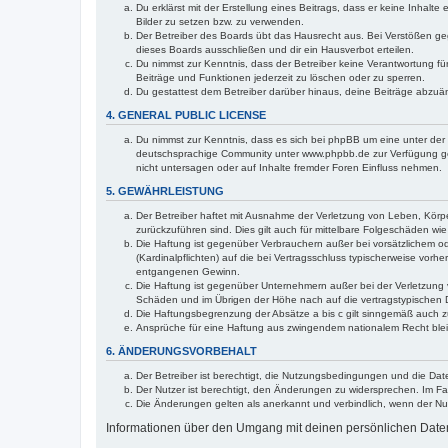
Du erklärst mit der Erstellung eines Beitrags, dass er keine Inhalt
Bilder zu setzen bzw. zu verwenden.
Der Betreiber des Boards übt das Hausrecht aus. Bei Verstößen g
dieses Boards ausschließen und dir ein Hausverbot erteilen.
Du nimmst zur Kenntnis, dass der Betreiber keine Verantwortung für 
Beiträge und Funktionen jederzeit zu löschen oder zu sperren.
Du gestattest dem Betreiber darüber hinaus, deine Beiträge abzuä
4. GENERAL PUBLIC LICENSE
Du nimmst zur Kenntnis, dass es sich bei phpBB um eine unter der 
deutschsprachige Community unter www.phpbb.de zur Verfügung gest
nicht untersagen oder auf Inhalte fremder Foren Einfluss nehmen.
5. GEWÄHRLEISTUNG
Der Betreiber haftet mit Ausnahme der Verletzung von Leben, Körper
zurückzuführen sind. Dies gilt auch für mittelbare Folgeschäden 
Die Haftung ist gegenüber Verbrauchern außer bei vorsätzlichem o
(Kardinalpflichten) auf die bei Vertragsschluss typischerweise vo
entgangenen Gewinn.
Die Haftung ist gegenüber Unternehmern außer bei der Verletzung 
Schäden und im Übrigen der Höhe nach auf die vertragstypischen 
Die Haftungsbegrenzung der Absätze a bis c gilt sinngemäß auch zu
Ansprüche für eine Haftung aus zwingendem nationalem Recht blei
6. ÄNDERUNGSVORBEHALT
Der Betreiber ist berechtigt, die Nutzungsbedingungen und die Dat
Der Nutzer ist berechtigt, den Änderungen zu widersprechen. Im Fa
Die Änderungen gelten als anerkannt und verbindlich, wenn der N
Informationen über den Umgang mit deinen persönlichen Daten 