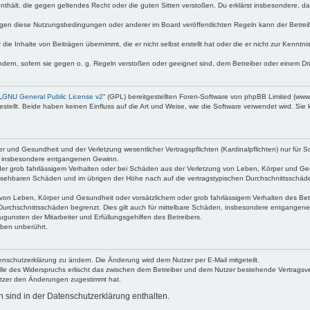
e enthält, die gegen geltendes Recht oder die guten Sitten verstoßen. Du erklärst insbesondere, 
egen diese Nutzungsbedingungen oder anderer im Board veröffentlichten Regeln kann der Betre
die Inhalte von Beiträgen übernimmt, die er nicht selbst erstellt hat oder die er nicht zur Kenn
ndern, sofern sie gegen o. g. Regeln verstoßen oder geeignet sind, dem Betreiber oder einem D
„
GNU General Public License v2
“ (GPL) bereitgestellten Foren-Software von phpBB Limited (ww
ellt. Beide haben keinen Einfluss auf die Art und Weise, wie die Software verwendet wird. Si
 und Gesundheit und der Verletzung wesentlicher Vertragspflichten (Kardinalpflichten) nur für Sc
wie insbesondere entgangenen Gewinn.
der grob fahrlässigem Verhalten oder bei Schäden aus der Verletzung von Leben, Körper und Ges
rhersehbaren Schäden und im übrigen der Höhe nach auf die vertragstypischen Durchschnittsschäde
von Leben, Körper und Gesundheit oder vorsätzlichem oder grob fahrlässigem Verhalten des Betr
Durchschnittsschäden begrenzt. Dies gilt auch für mittelbare Schäden, insbesondere entgangen
gunsten der Mitarbeiter und Erfüllungsgehilfen des Betreibers.
ben unberührt.
enschutzerklärung zu ändern. Die Änderung wird dem Nutzer per E-Mail mitgeteilt.
lle des Widerspruchs erlischt das zwischen dem Betreiber und dem Nutzer bestehende Vertragsverh
utzer den Änderungen zugestimmt hat.
sind in der Datenschutzerklärung enthalten.