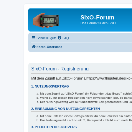
SIxO-Forum
Das Forum für den SIxO
Schnellzugriff
FAQ
Foren-Übersicht
SIxO-Forum - Registrierung
Mit dem Zugriff auf „SIxO-Forum“ („https://www.thiguten.de/six
1. NUTZUNGSVERTRAG
Mit dem Zugriff auf „SIxO-Forum“ (im Folgenden „das Board“) schli
Wenn du mit diesen Regelungen nicht einverstanden bist, so darfst 
Der Nutzungsvertrag wird auf unbestimmte Zeit geschlossen und kan
2. EINRÄUMUNG VON NUTZUNGSRECHTEN
Mit dem Erstellen eines Beitrags erteilst du dem Betreiber ein ein
Das Nutzungsrecht nach Punkt 2, Unterpunkt a bleibt auch nach 
3. PFLICHTEN DES NUTZERS