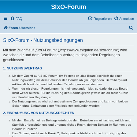
SIxO-Forum
FAQ
Registrieren
Anmelden
S
Foren-Übersicht
u
SIxO-Forum - Nutzungsbedingungen
c
h
Mit dem Zugriff auf „SIxO-Forum“ („https://www.thiguten.de/sixo-forum“) wird
zwischen dir und dem Betreiber ein Vertrag mit folgenden Regelungen
e
geschlossen:
1. NUTZUNGSVERTRAG
Mit dem Zugriff auf „SIxO-Forum“ (im Folgenden „das Board“) schließt du einen
Nutzungsvertrag mit dem Betreiber des Boards ab (im Folgenden „Betreiber“) und
erklärst dich mit den nachfolgenden Regelungen einverstanden.
Wenn du mit diesen Regelungen nicht einverstanden bist, so darfst du das Board
nicht weiter nutzen. Für die Nutzung des Boards gelten jeweils die an dieser Stelle
veröffentlichten Regelungen.
Der Nutzungsvertrag wird auf unbestimmte Zeit geschlossen und kann von beiden
Seiten ohne Einhaltung einer Frist jederzeit gekündigt werden.
2. EINRÄUMUNG VON NUTZUNGSRECHTEN
Mit dem Erstellen eines Beitrags erteilst du dem Betreiber ein einfaches, zeitlich und
räumlich unbeschränktes und unentgeltliches Recht, deinen Beitrag im Rahmen des
Boards zu nutzen.
Das Nutzungsrecht nach Punkt 2, Unterpunkt a bleibt auch nach Kündigung des