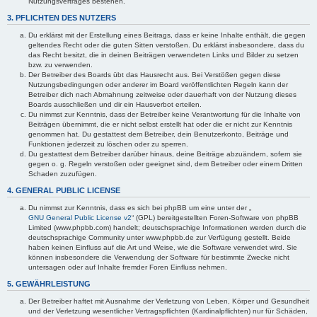
Nutzungsvertrages bestehen.
3. PFLICHTEN DES NUTZERS
Du erklärst mit der Erstellung eines Beitrags, dass er keine Inhalte enthält, die gegen
geltendes Recht oder die guten Sitten verstoßen. Du erklärst insbesondere, dass du
das Recht besitzt, die in deinen Beiträgen verwendeten Links und Bilder zu setzen
bzw. zu verwenden.
Der Betreiber des Boards übt das Hausrecht aus. Bei Verstößen gegen diese
Nutzungsbedingungen oder anderer im Board veröffentlichten Regeln kann der
Betreiber dich nach Abmahnung zeitweise oder dauerhaft von der Nutzung dieses
Boards ausschließen und dir ein Hausverbot erteilen.
Du nimmst zur Kenntnis, dass der Betreiber keine Verantwortung für die Inhalte von
Beiträgen übernimmt, die er nicht selbst erstellt hat oder die er nicht zur Kenntnis
genommen hat. Du gestattest dem Betreiber, dein Benutzerkonto, Beiträge und
Funktionen jederzeit zu löschen oder zu sperren.
Du gestattest dem Betreiber darüber hinaus, deine Beiträge abzuändern, sofern sie
gegen o. g. Regeln verstoßen oder geeignet sind, dem Betreiber oder einem Dritten
Schaden zuzufügen.
4. GENERAL PUBLIC LICENSE
Du nimmst zur Kenntnis, dass es sich bei phpBB um eine unter der „
GNU General Public License v2
“ (GPL) bereitgestellten Foren-Software von phpBB
Limited (www.phpbb.com) handelt; deutschsprachige Informationen werden durch die
deutschsprachige Community unter www.phpbb.de zur Verfügung gestellt. Beide
haben keinen Einfluss auf die Art und Weise, wie die Software verwendet wird. Sie
können insbesondere die Verwendung der Software für bestimmte Zwecke nicht
untersagen oder auf Inhalte fremder Foren Einfluss nehmen.
5. GEWÄHRLEISTUNG
Der Betreiber haftet mit Ausnahme der Verletzung von Leben, Körper und Gesundheit
und der Verletzung wesentlicher Vertragspflichten (Kardinalpflichten) nur für Schäden,