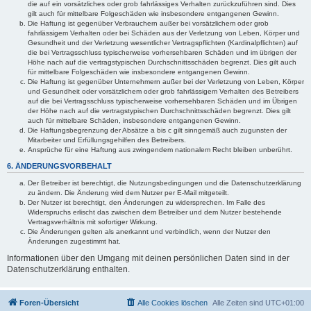
die auf ein vorsätzliches oder grob fahrlässiges Verhalten zurückzuführen sind. Dies
gilt auch für mittelbare Folgeschäden wie insbesondere entgangenen Gewinn.
Die Haftung ist gegenüber Verbrauchern außer bei vorsätzlichem oder grob
fahrlässigem Verhalten oder bei Schäden aus der Verletzung von Leben, Körper und
Gesundheit und der Verletzung wesentlicher Vertragspflichten (Kardinalpflichten) auf
die bei Vertragsschluss typischerweise vorhersehbaren Schäden und im übrigen der
Höhe nach auf die vertragstypischen Durchschnittsschäden begrenzt. Dies gilt auch
für mittelbare Folgeschäden wie insbesondere entgangenen Gewinn.
Die Haftung ist gegenüber Unternehmern außer bei der Verletzung von Leben, Körper
und Gesundheit oder vorsätzlichem oder grob fahrlässigem Verhalten des Betreibers
auf die bei Vertragsschluss typischerweise vorhersehbaren Schäden und im Übrigen
der Höhe nach auf die vertragstypischen Durchschnittsschäden begrenzt. Dies gilt
auch für mittelbare Schäden, insbesondere entgangenen Gewinn.
Die Haftungsbegrenzung der Absätze a bis c gilt sinngemäß auch zugunsten der
Mitarbeiter und Erfüllungsgehilfen des Betreibers.
Ansprüche für eine Haftung aus zwingendem nationalem Recht bleiben unberührt.
6. ÄNDERUNGSVORBEHALT
Der Betreiber ist berechtigt, die Nutzungsbedingungen und die Datenschutzerklärung
zu ändern. Die Änderung wird dem Nutzer per E-Mail mitgeteilt.
Der Nutzer ist berechtigt, den Änderungen zu widersprechen. Im Falle des
Widerspruchs erlischt das zwischen dem Betreiber und dem Nutzer bestehende
Vertragsverhältnis mit sofortiger Wirkung.
Die Änderungen gelten als anerkannt und verbindlich, wenn der Nutzer den
Änderungen zugestimmt hat.
Informationen über den Umgang mit deinen persönlichen Daten sind in der
Datenschutzerklärung enthalten.
Foren-Übersicht
Alle Cookies löschen
Alle Zeiten sind
UTC+01:00