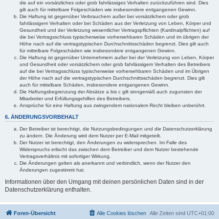
die auf ein vorsätzliches oder grob fahrlässiges Verhalten zurückzuführen sind. Dies
gilt auch für mittelbare Folgeschäden wie insbesondere entgangenen Gewinn.
Die Haftung ist gegenüber Verbrauchern außer bei vorsätzlichem oder grob
fahrlässigem Verhalten oder bei Schäden aus der Verletzung von Leben, Körper und
Gesundheit und der Verletzung wesentlicher Vertragspflichten (Kardinalpflichten) auf
die bei Vertragsschluss typischerweise vorhersehbaren Schäden und im übrigen der
Höhe nach auf die vertragstypischen Durchschnittsschäden begrenzt. Dies gilt auch
für mittelbare Folgeschäden wie insbesondere entgangenen Gewinn.
Die Haftung ist gegenüber Unternehmern außer bei der Verletzung von Leben, Körper
und Gesundheit oder vorsätzlichem oder grob fahrlässigem Verhalten des Betreibers
auf die bei Vertragsschluss typischerweise vorhersehbaren Schäden und im Übrigen
der Höhe nach auf die vertragstypischen Durchschnittsschäden begrenzt. Dies gilt
auch für mittelbare Schäden, insbesondere entgangenen Gewinn.
Die Haftungsbegrenzung der Absätze a bis c gilt sinngemäß auch zugunsten der
Mitarbeiter und Erfüllungsgehilfen des Betreibers.
Ansprüche für eine Haftung aus zwingendem nationalem Recht bleiben unberührt.
6. ÄNDERUNGSVORBEHALT
Der Betreiber ist berechtigt, die Nutzungsbedingungen und die Datenschutzerklärung
zu ändern. Die Änderung wird dem Nutzer per E-Mail mitgeteilt.
Der Nutzer ist berechtigt, den Änderungen zu widersprechen. Im Falle des
Widerspruchs erlischt das zwischen dem Betreiber und dem Nutzer bestehende
Vertragsverhältnis mit sofortiger Wirkung.
Die Änderungen gelten als anerkannt und verbindlich, wenn der Nutzer den
Änderungen zugestimmt hat.
Informationen über den Umgang mit deinen persönlichen Daten sind in der
Datenschutzerklärung enthalten.
Foren-Übersicht
Alle Cookies löschen
Alle Zeiten sind
UTC+01:00