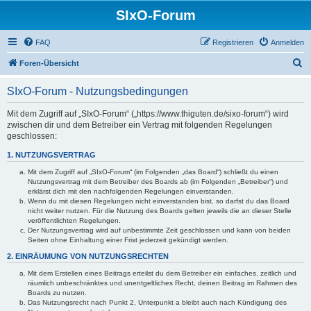
SIxO-Forum
FAQ
Registrieren
Anmelden
S
Foren-Übersicht
u
SIxO-Forum - Nutzungsbedingungen
c
h
Mit dem Zugriff auf „SIxO-Forum“ („https://www.thiguten.de/sixo-forum“) wird
zwischen dir und dem Betreiber ein Vertrag mit folgenden Regelungen
e
geschlossen:
1. NUTZUNGSVERTRAG
Mit dem Zugriff auf „SIxO-Forum“ (im Folgenden „das Board“) schließt du einen
Nutzungsvertrag mit dem Betreiber des Boards ab (im Folgenden „Betreiber“) und
erklärst dich mit den nachfolgenden Regelungen einverstanden.
Wenn du mit diesen Regelungen nicht einverstanden bist, so darfst du das Board
nicht weiter nutzen. Für die Nutzung des Boards gelten jeweils die an dieser Stelle
veröffentlichten Regelungen.
Der Nutzungsvertrag wird auf unbestimmte Zeit geschlossen und kann von beiden
Seiten ohne Einhaltung einer Frist jederzeit gekündigt werden.
2. EINRÄUMUNG VON NUTZUNGSRECHTEN
Mit dem Erstellen eines Beitrags erteilst du dem Betreiber ein einfaches, zeitlich und
räumlich unbeschränktes und unentgeltliches Recht, deinen Beitrag im Rahmen des
Boards zu nutzen.
Das Nutzungsrecht nach Punkt 2, Unterpunkt a bleibt auch nach Kündigung des