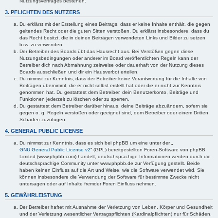
Nutzungsvertrages bestehen.
3. PFLICHTEN DES NUTZERS
Du erklärst mit der Erstellung eines Beitrags, dass er keine Inhalte enthält, die gegen
geltendes Recht oder die guten Sitten verstoßen. Du erklärst insbesondere, dass du
das Recht besitzt, die in deinen Beiträgen verwendeten Links und Bilder zu setzen
bzw. zu verwenden.
Der Betreiber des Boards übt das Hausrecht aus. Bei Verstößen gegen diese
Nutzungsbedingungen oder anderer im Board veröffentlichten Regeln kann der
Betreiber dich nach Abmahnung zeitweise oder dauerhaft von der Nutzung dieses
Boards ausschließen und dir ein Hausverbot erteilen.
Du nimmst zur Kenntnis, dass der Betreiber keine Verantwortung für die Inhalte von
Beiträgen übernimmt, die er nicht selbst erstellt hat oder die er nicht zur Kenntnis
genommen hat. Du gestattest dem Betreiber, dein Benutzerkonto, Beiträge und
Funktionen jederzeit zu löschen oder zu sperren.
Du gestattest dem Betreiber darüber hinaus, deine Beiträge abzuändern, sofern sie
gegen o. g. Regeln verstoßen oder geeignet sind, dem Betreiber oder einem Dritten
Schaden zuzufügen.
4. GENERAL PUBLIC LICENSE
Du nimmst zur Kenntnis, dass es sich bei phpBB um eine unter der „
GNU General Public License v2
“ (GPL) bereitgestellten Foren-Software von phpBB
Limited (www.phpbb.com) handelt; deutschsprachige Informationen werden durch die
deutschsprachige Community unter www.phpbb.de zur Verfügung gestellt. Beide
haben keinen Einfluss auf die Art und Weise, wie die Software verwendet wird. Sie
können insbesondere die Verwendung der Software für bestimmte Zwecke nicht
untersagen oder auf Inhalte fremder Foren Einfluss nehmen.
5. GEWÄHRLEISTUNG
Der Betreiber haftet mit Ausnahme der Verletzung von Leben, Körper und Gesundheit
und der Verletzung wesentlicher Vertragspflichten (Kardinalpflichten) nur für Schäden,