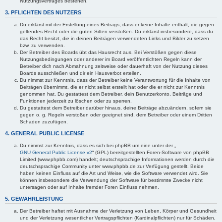
Nutzungsvertrages bestehen.
3. PFLICHTEN DES NUTZERS
Du erklärst mit der Erstellung eines Beitrags, dass er keine Inhalte enthält, die gegen
geltendes Recht oder die guten Sitten verstoßen. Du erklärst insbesondere, dass du
das Recht besitzt, die in deinen Beiträgen verwendeten Links und Bilder zu setzen
bzw. zu verwenden.
Der Betreiber des Boards übt das Hausrecht aus. Bei Verstößen gegen diese
Nutzungsbedingungen oder anderer im Board veröffentlichten Regeln kann der
Betreiber dich nach Abmahnung zeitweise oder dauerhaft von der Nutzung dieses
Boards ausschließen und dir ein Hausverbot erteilen.
Du nimmst zur Kenntnis, dass der Betreiber keine Verantwortung für die Inhalte von
Beiträgen übernimmt, die er nicht selbst erstellt hat oder die er nicht zur Kenntnis
genommen hat. Du gestattest dem Betreiber, dein Benutzerkonto, Beiträge und
Funktionen jederzeit zu löschen oder zu sperren.
Du gestattest dem Betreiber darüber hinaus, deine Beiträge abzuändern, sofern sie
gegen o. g. Regeln verstoßen oder geeignet sind, dem Betreiber oder einem Dritten
Schaden zuzufügen.
4. GENERAL PUBLIC LICENSE
Du nimmst zur Kenntnis, dass es sich bei phpBB um eine unter der „
GNU General Public License v2
“ (GPL) bereitgestellten Foren-Software von phpBB
Limited (www.phpbb.com) handelt; deutschsprachige Informationen werden durch die
deutschsprachige Community unter www.phpbb.de zur Verfügung gestellt. Beide
haben keinen Einfluss auf die Art und Weise, wie die Software verwendet wird. Sie
können insbesondere die Verwendung der Software für bestimmte Zwecke nicht
untersagen oder auf Inhalte fremder Foren Einfluss nehmen.
5. GEWÄHRLEISTUNG
Der Betreiber haftet mit Ausnahme der Verletzung von Leben, Körper und Gesundheit
und der Verletzung wesentlicher Vertragspflichten (Kardinalpflichten) nur für Schäden,