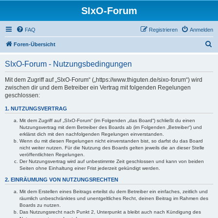
SIxO-Forum
FAQ
Registrieren
Anmelden
S
Foren-Übersicht
u
SIxO-Forum - Nutzungsbedingungen
c
h
Mit dem Zugriff auf „SIxO-Forum“ („https://www.thiguten.de/sixo-forum“) wird
zwischen dir und dem Betreiber ein Vertrag mit folgenden Regelungen
e
geschlossen:
1. NUTZUNGSVERTRAG
Mit dem Zugriff auf „SIxO-Forum“ (im Folgenden „das Board“) schließt du einen
Nutzungsvertrag mit dem Betreiber des Boards ab (im Folgenden „Betreiber“) und
erklärst dich mit den nachfolgenden Regelungen einverstanden.
Wenn du mit diesen Regelungen nicht einverstanden bist, so darfst du das Board
nicht weiter nutzen. Für die Nutzung des Boards gelten jeweils die an dieser Stelle
veröffentlichten Regelungen.
Der Nutzungsvertrag wird auf unbestimmte Zeit geschlossen und kann von beiden
Seiten ohne Einhaltung einer Frist jederzeit gekündigt werden.
2. EINRÄUMUNG VON NUTZUNGSRECHTEN
Mit dem Erstellen eines Beitrags erteilst du dem Betreiber ein einfaches, zeitlich und
räumlich unbeschränktes und unentgeltliches Recht, deinen Beitrag im Rahmen des
Boards zu nutzen.
Das Nutzungsrecht nach Punkt 2, Unterpunkt a bleibt auch nach Kündigung des