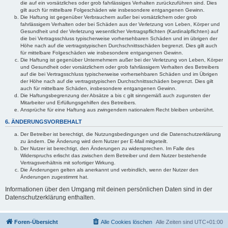
die auf ein vorsätzliches oder grob fahrlässiges Verhalten zurückzuführen sind. Dies
gilt auch für mittelbare Folgeschäden wie insbesondere entgangenen Gewinn.
Die Haftung ist gegenüber Verbrauchern außer bei vorsätzlichem oder grob
fahrlässigem Verhalten oder bei Schäden aus der Verletzung von Leben, Körper und
Gesundheit und der Verletzung wesentlicher Vertragspflichten (Kardinalpflichten) auf
die bei Vertragsschluss typischerweise vorhersehbaren Schäden und im übrigen der
Höhe nach auf die vertragstypischen Durchschnittsschäden begrenzt. Dies gilt auch
für mittelbare Folgeschäden wie insbesondere entgangenen Gewinn.
Die Haftung ist gegenüber Unternehmern außer bei der Verletzung von Leben, Körper
und Gesundheit oder vorsätzlichem oder grob fahrlässigem Verhalten des Betreibers
auf die bei Vertragsschluss typischerweise vorhersehbaren Schäden und im Übrigen
der Höhe nach auf die vertragstypischen Durchschnittsschäden begrenzt. Dies gilt
auch für mittelbare Schäden, insbesondere entgangenen Gewinn.
Die Haftungsbegrenzung der Absätze a bis c gilt sinngemäß auch zugunsten der
Mitarbeiter und Erfüllungsgehilfen des Betreibers.
Ansprüche für eine Haftung aus zwingendem nationalem Recht bleiben unberührt.
6. ÄNDERUNGSVORBEHALT
Der Betreiber ist berechtigt, die Nutzungsbedingungen und die Datenschutzerklärung
zu ändern. Die Änderung wird dem Nutzer per E-Mail mitgeteilt.
Der Nutzer ist berechtigt, den Änderungen zu widersprechen. Im Falle des
Widerspruchs erlischt das zwischen dem Betreiber und dem Nutzer bestehende
Vertragsverhältnis mit sofortiger Wirkung.
Die Änderungen gelten als anerkannt und verbindlich, wenn der Nutzer den
Änderungen zugestimmt hat.
Informationen über den Umgang mit deinen persönlichen Daten sind in der
Datenschutzerklärung enthalten.
Foren-Übersicht
Alle Cookies löschen
Alle Zeiten sind
UTC+01:00