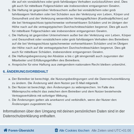
die auf ein vorsätzliches oder grob fahrlässiges Verhalten zurückzuführen sind. Dies
gilt auch für mittelbare Folgeschäden wie insbesondere entgangenen Gewinn.
Die Haftung ist gegenüber Verbrauchern außer bei vorsätzlichem oder grob
fahrlässigem Verhalten oder bei Schäden aus der Verletzung von Leben, Körper und
Gesundheit und der Verletzung wesentlicher Vertragspflichten (Kardinalpflichten) auf
die bei Vertragsschluss typischerweise vorhersehbaren Schäden und im übrigen der
Höhe nach auf die vertragstypischen Durchschnittsschäden begrenzt. Dies gilt auch
für mittelbare Folgeschäden wie insbesondere entgangenen Gewinn.
Die Haftung ist gegenüber Unternehmern außer bei der Verletzung von Leben, Körper
und Gesundheit oder vorsätzlichem oder grob fahrlässigem Verhalten des Betreibers
auf die bei Vertragsschluss typischerweise vorhersehbaren Schäden und im Übrigen
der Höhe nach auf die vertragstypischen Durchschnittsschäden begrenzt. Dies gilt
auch für mittelbare Schäden, insbesondere entgangenen Gewinn.
Die Haftungsbegrenzung der Absätze a bis c gilt sinngemäß auch zugunsten der
Mitarbeiter und Erfüllungsgehilfen des Betreibers.
Ansprüche für eine Haftung aus zwingendem nationalem Recht bleiben unberührt.
6. ÄNDERUNGSVORBEHALT
Der Betreiber ist berechtigt, die Nutzungsbedingungen und die Datenschutzerklärung
zu ändern. Die Änderung wird dem Nutzer per E-Mail mitgeteilt.
Der Nutzer ist berechtigt, den Änderungen zu widersprechen. Im Falle des
Widerspruchs erlischt das zwischen dem Betreiber und dem Nutzer bestehende
Vertragsverhältnis mit sofortiger Wirkung.
Die Änderungen gelten als anerkannt und verbindlich, wenn der Nutzer den
Änderungen zugestimmt hat.
Informationen über den Umgang mit deinen persönlichen Daten sind in der
Datenschutzerklärung enthalten.
Foren-Übersicht
Alle Cookies löschen
Alle Zeiten sind
UTC+01:00