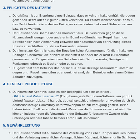
Nutzungsvertrages bestehen.
3. PFLICHTEN DES NUTZERS
Du erklärst mit der Erstellung eines Beitrags, dass er keine Inhalte enthält, die gegen
geltendes Recht oder die guten Sitten verstoßen. Du erklärst insbesondere, dass du
das Recht besitzt, die in deinen Beiträgen verwendeten Links und Bilder zu setzen
bzw. zu verwenden.
Der Betreiber des Boards übt das Hausrecht aus. Bei Verstößen gegen diese
Nutzungsbedingungen oder anderer im Board veröffentlichten Regeln kann der
Betreiber dich nach Abmahnung zeitweise oder dauerhaft von der Nutzung dieses
Boards ausschließen und dir ein Hausverbot erteilen.
Du nimmst zur Kenntnis, dass der Betreiber keine Verantwortung für die Inhalte von
Beiträgen übernimmt, die er nicht selbst erstellt hat oder die er nicht zur Kenntnis
genommen hat. Du gestattest dem Betreiber, dein Benutzerkonto, Beiträge und
Funktionen jederzeit zu löschen oder zu sperren.
Du gestattest dem Betreiber darüber hinaus, deine Beiträge abzuändern, sofern sie
gegen o. g. Regeln verstoßen oder geeignet sind, dem Betreiber oder einem Dritten
Schaden zuzufügen.
4. GENERAL PUBLIC LICENSE
Du nimmst zur Kenntnis, dass es sich bei phpBB um eine unter der „
GNU General Public License v2
“ (GPL) bereitgestellten Foren-Software von phpBB
Limited (www.phpbb.com) handelt; deutschsprachige Informationen werden durch die
deutschsprachige Community unter www.phpbb.de zur Verfügung gestellt. Beide
haben keinen Einfluss auf die Art und Weise, wie die Software verwendet wird. Sie
können insbesondere die Verwendung der Software für bestimmte Zwecke nicht
untersagen oder auf Inhalte fremder Foren Einfluss nehmen.
5. GEWÄHRLEISTUNG
Der Betreiber haftet mit Ausnahme der Verletzung von Leben, Körper und Gesundheit
und der Verletzung wesentlicher Vertragspflichten (Kardinalpflichten) nur für Schäden,