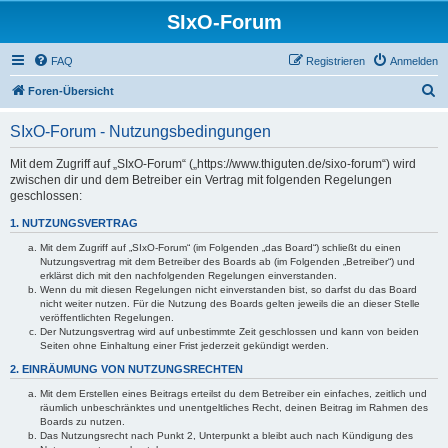
SIxO-Forum
FAQ
Registrieren
Anmelden
S
Foren-Übersicht
u
SIxO-Forum - Nutzungsbedingungen
c
h
Mit dem Zugriff auf „SIxO-Forum“ („https://www.thiguten.de/sixo-forum“) wird
zwischen dir und dem Betreiber ein Vertrag mit folgenden Regelungen
e
geschlossen:
1. NUTZUNGSVERTRAG
Mit dem Zugriff auf „SIxO-Forum“ (im Folgenden „das Board“) schließt du einen
Nutzungsvertrag mit dem Betreiber des Boards ab (im Folgenden „Betreiber“) und
erklärst dich mit den nachfolgenden Regelungen einverstanden.
Wenn du mit diesen Regelungen nicht einverstanden bist, so darfst du das Board
nicht weiter nutzen. Für die Nutzung des Boards gelten jeweils die an dieser Stelle
veröffentlichten Regelungen.
Der Nutzungsvertrag wird auf unbestimmte Zeit geschlossen und kann von beiden
Seiten ohne Einhaltung einer Frist jederzeit gekündigt werden.
2. EINRÄUMUNG VON NUTZUNGSRECHTEN
Mit dem Erstellen eines Beitrags erteilst du dem Betreiber ein einfaches, zeitlich und
räumlich unbeschränktes und unentgeltliches Recht, deinen Beitrag im Rahmen des
Boards zu nutzen.
Das Nutzungsrecht nach Punkt 2, Unterpunkt a bleibt auch nach Kündigung des