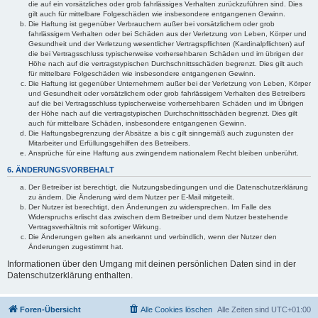
die auf ein vorsätzliches oder grob fahrlässiges Verhalten zurückzuführen sind. Dies
gilt auch für mittelbare Folgeschäden wie insbesondere entgangenen Gewinn.
Die Haftung ist gegenüber Verbrauchern außer bei vorsätzlichem oder grob
fahrlässigem Verhalten oder bei Schäden aus der Verletzung von Leben, Körper und
Gesundheit und der Verletzung wesentlicher Vertragspflichten (Kardinalpflichten) auf
die bei Vertragsschluss typischerweise vorhersehbaren Schäden und im übrigen der
Höhe nach auf die vertragstypischen Durchschnittsschäden begrenzt. Dies gilt auch
für mittelbare Folgeschäden wie insbesondere entgangenen Gewinn.
Die Haftung ist gegenüber Unternehmern außer bei der Verletzung von Leben, Körper
und Gesundheit oder vorsätzlichem oder grob fahrlässigem Verhalten des Betreibers
auf die bei Vertragsschluss typischerweise vorhersehbaren Schäden und im Übrigen
der Höhe nach auf die vertragstypischen Durchschnittsschäden begrenzt. Dies gilt
auch für mittelbare Schäden, insbesondere entgangenen Gewinn.
Die Haftungsbegrenzung der Absätze a bis c gilt sinngemäß auch zugunsten der
Mitarbeiter und Erfüllungsgehilfen des Betreibers.
Ansprüche für eine Haftung aus zwingendem nationalem Recht bleiben unberührt.
6. ÄNDERUNGSVORBEHALT
Der Betreiber ist berechtigt, die Nutzungsbedingungen und die Datenschutzerklärung
zu ändern. Die Änderung wird dem Nutzer per E-Mail mitgeteilt.
Der Nutzer ist berechtigt, den Änderungen zu widersprechen. Im Falle des
Widerspruchs erlischt das zwischen dem Betreiber und dem Nutzer bestehende
Vertragsverhältnis mit sofortiger Wirkung.
Die Änderungen gelten als anerkannt und verbindlich, wenn der Nutzer den
Änderungen zugestimmt hat.
Informationen über den Umgang mit deinen persönlichen Daten sind in der
Datenschutzerklärung enthalten.
Foren-Übersicht
Alle Cookies löschen
Alle Zeiten sind
UTC+01:00