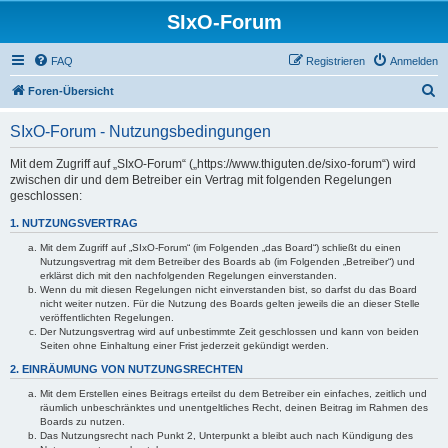
SIxO-Forum
FAQ
Registrieren
Anmelden
S
Foren-Übersicht
u
SIxO-Forum - Nutzungsbedingungen
c
h
Mit dem Zugriff auf „SIxO-Forum“ („https://www.thiguten.de/sixo-forum“) wird
zwischen dir und dem Betreiber ein Vertrag mit folgenden Regelungen
e
geschlossen:
1. NUTZUNGSVERTRAG
Mit dem Zugriff auf „SIxO-Forum“ (im Folgenden „das Board“) schließt du einen
Nutzungsvertrag mit dem Betreiber des Boards ab (im Folgenden „Betreiber“) und
erklärst dich mit den nachfolgenden Regelungen einverstanden.
Wenn du mit diesen Regelungen nicht einverstanden bist, so darfst du das Board
nicht weiter nutzen. Für die Nutzung des Boards gelten jeweils die an dieser Stelle
veröffentlichten Regelungen.
Der Nutzungsvertrag wird auf unbestimmte Zeit geschlossen und kann von beiden
Seiten ohne Einhaltung einer Frist jederzeit gekündigt werden.
2. EINRÄUMUNG VON NUTZUNGSRECHTEN
Mit dem Erstellen eines Beitrags erteilst du dem Betreiber ein einfaches, zeitlich und
räumlich unbeschränktes und unentgeltliches Recht, deinen Beitrag im Rahmen des
Boards zu nutzen.
Das Nutzungsrecht nach Punkt 2, Unterpunkt a bleibt auch nach Kündigung des