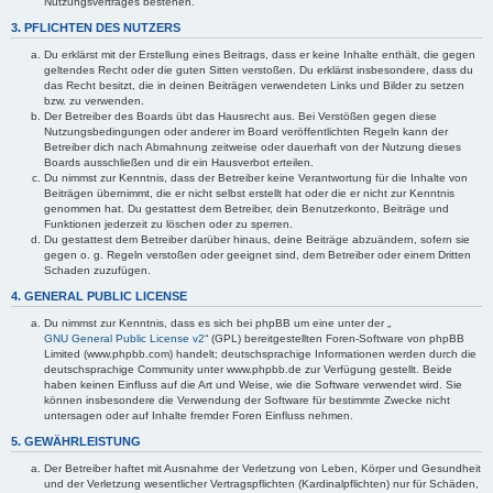
Nutzungsvertrages bestehen.
3. PFLICHTEN DES NUTZERS
Du erklärst mit der Erstellung eines Beitrags, dass er keine Inhalte enthält, die gegen
geltendes Recht oder die guten Sitten verstoßen. Du erklärst insbesondere, dass du
das Recht besitzt, die in deinen Beiträgen verwendeten Links und Bilder zu setzen
bzw. zu verwenden.
Der Betreiber des Boards übt das Hausrecht aus. Bei Verstößen gegen diese
Nutzungsbedingungen oder anderer im Board veröffentlichten Regeln kann der
Betreiber dich nach Abmahnung zeitweise oder dauerhaft von der Nutzung dieses
Boards ausschließen und dir ein Hausverbot erteilen.
Du nimmst zur Kenntnis, dass der Betreiber keine Verantwortung für die Inhalte von
Beiträgen übernimmt, die er nicht selbst erstellt hat oder die er nicht zur Kenntnis
genommen hat. Du gestattest dem Betreiber, dein Benutzerkonto, Beiträge und
Funktionen jederzeit zu löschen oder zu sperren.
Du gestattest dem Betreiber darüber hinaus, deine Beiträge abzuändern, sofern sie
gegen o. g. Regeln verstoßen oder geeignet sind, dem Betreiber oder einem Dritten
Schaden zuzufügen.
4. GENERAL PUBLIC LICENSE
Du nimmst zur Kenntnis, dass es sich bei phpBB um eine unter der „
GNU General Public License v2
“ (GPL) bereitgestellten Foren-Software von phpBB
Limited (www.phpbb.com) handelt; deutschsprachige Informationen werden durch die
deutschsprachige Community unter www.phpbb.de zur Verfügung gestellt. Beide
haben keinen Einfluss auf die Art und Weise, wie die Software verwendet wird. Sie
können insbesondere die Verwendung der Software für bestimmte Zwecke nicht
untersagen oder auf Inhalte fremder Foren Einfluss nehmen.
5. GEWÄHRLEISTUNG
Der Betreiber haftet mit Ausnahme der Verletzung von Leben, Körper und Gesundheit
und der Verletzung wesentlicher Vertragspflichten (Kardinalpflichten) nur für Schäden,