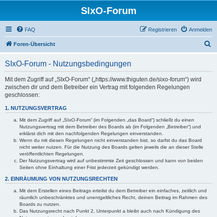
SIxO-Forum
FAQ
Registrieren
Anmelden
S
Foren-Übersicht
u
SIxO-Forum - Nutzungsbedingungen
c
h
Mit dem Zugriff auf „SIxO-Forum“ („https://www.thiguten.de/sixo-forum“) wird
zwischen dir und dem Betreiber ein Vertrag mit folgenden Regelungen
e
geschlossen:
1. NUTZUNGSVERTRAG
Mit dem Zugriff auf „SIxO-Forum“ (im Folgenden „das Board“) schließt du einen
Nutzungsvertrag mit dem Betreiber des Boards ab (im Folgenden „Betreiber“) und
erklärst dich mit den nachfolgenden Regelungen einverstanden.
Wenn du mit diesen Regelungen nicht einverstanden bist, so darfst du das Board
nicht weiter nutzen. Für die Nutzung des Boards gelten jeweils die an dieser Stelle
veröffentlichten Regelungen.
Der Nutzungsvertrag wird auf unbestimmte Zeit geschlossen und kann von beiden
Seiten ohne Einhaltung einer Frist jederzeit gekündigt werden.
2. EINRÄUMUNG VON NUTZUNGSRECHTEN
Mit dem Erstellen eines Beitrags erteilst du dem Betreiber ein einfaches, zeitlich und
räumlich unbeschränktes und unentgeltliches Recht, deinen Beitrag im Rahmen des
Boards zu nutzen.
Das Nutzungsrecht nach Punkt 2, Unterpunkt a bleibt auch nach Kündigung des