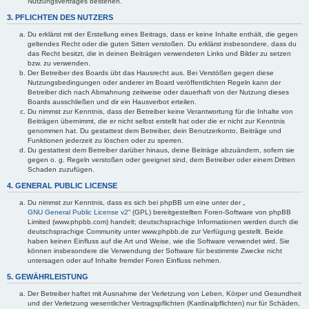
Nutzungsvertrages bestehen.
3. PFLICHTEN DES NUTZERS
Du erklärst mit der Erstellung eines Beitrags, dass er keine Inhalte enthält, die gegen
geltendes Recht oder die guten Sitten verstoßen. Du erklärst insbesondere, dass du
das Recht besitzt, die in deinen Beiträgen verwendeten Links und Bilder zu setzen
bzw. zu verwenden.
Der Betreiber des Boards übt das Hausrecht aus. Bei Verstößen gegen diese
Nutzungsbedingungen oder anderer im Board veröffentlichten Regeln kann der
Betreiber dich nach Abmahnung zeitweise oder dauerhaft von der Nutzung dieses
Boards ausschließen und dir ein Hausverbot erteilen.
Du nimmst zur Kenntnis, dass der Betreiber keine Verantwortung für die Inhalte von
Beiträgen übernimmt, die er nicht selbst erstellt hat oder die er nicht zur Kenntnis
genommen hat. Du gestattest dem Betreiber, dein Benutzerkonto, Beiträge und
Funktionen jederzeit zu löschen oder zu sperren.
Du gestattest dem Betreiber darüber hinaus, deine Beiträge abzuändern, sofern sie
gegen o. g. Regeln verstoßen oder geeignet sind, dem Betreiber oder einem Dritten
Schaden zuzufügen.
4. GENERAL PUBLIC LICENSE
Du nimmst zur Kenntnis, dass es sich bei phpBB um eine unter der „
GNU General Public License v2
“ (GPL) bereitgestellten Foren-Software von phpBB
Limited (www.phpbb.com) handelt; deutschsprachige Informationen werden durch die
deutschsprachige Community unter www.phpbb.de zur Verfügung gestellt. Beide
haben keinen Einfluss auf die Art und Weise, wie die Software verwendet wird. Sie
können insbesondere die Verwendung der Software für bestimmte Zwecke nicht
untersagen oder auf Inhalte fremder Foren Einfluss nehmen.
5. GEWÄHRLEISTUNG
Der Betreiber haftet mit Ausnahme der Verletzung von Leben, Körper und Gesundheit
und der Verletzung wesentlicher Vertragspflichten (Kardinalpflichten) nur für Schäden,