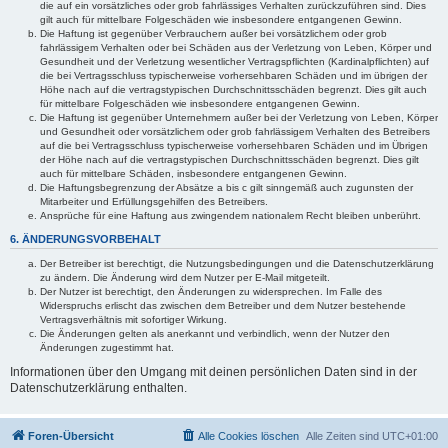
die auf ein vorsätzliches oder grob fahrlässiges Verhalten zurückzuführen sind. Dies
gilt auch für mittelbare Folgeschäden wie insbesondere entgangenen Gewinn.
Die Haftung ist gegenüber Verbrauchern außer bei vorsätzlichem oder grob
fahrlässigem Verhalten oder bei Schäden aus der Verletzung von Leben, Körper und
Gesundheit und der Verletzung wesentlicher Vertragspflichten (Kardinalpflichten) auf
die bei Vertragsschluss typischerweise vorhersehbaren Schäden und im übrigen der
Höhe nach auf die vertragstypischen Durchschnittsschäden begrenzt. Dies gilt auch
für mittelbare Folgeschäden wie insbesondere entgangenen Gewinn.
Die Haftung ist gegenüber Unternehmern außer bei der Verletzung von Leben, Körper
und Gesundheit oder vorsätzlichem oder grob fahrlässigem Verhalten des Betreibers
auf die bei Vertragsschluss typischerweise vorhersehbaren Schäden und im Übrigen
der Höhe nach auf die vertragstypischen Durchschnittsschäden begrenzt. Dies gilt
auch für mittelbare Schäden, insbesondere entgangenen Gewinn.
Die Haftungsbegrenzung der Absätze a bis c gilt sinngemäß auch zugunsten der
Mitarbeiter und Erfüllungsgehilfen des Betreibers.
Ansprüche für eine Haftung aus zwingendem nationalem Recht bleiben unberührt.
6. ÄNDERUNGSVORBEHALT
Der Betreiber ist berechtigt, die Nutzungsbedingungen und die Datenschutzerklärung
zu ändern. Die Änderung wird dem Nutzer per E-Mail mitgeteilt.
Der Nutzer ist berechtigt, den Änderungen zu widersprechen. Im Falle des
Widerspruchs erlischt das zwischen dem Betreiber und dem Nutzer bestehende
Vertragsverhältnis mit sofortiger Wirkung.
Die Änderungen gelten als anerkannt und verbindlich, wenn der Nutzer den
Änderungen zugestimmt hat.
Informationen über den Umgang mit deinen persönlichen Daten sind in der
Datenschutzerklärung enthalten.
Foren-Übersicht
Alle Cookies löschen
Alle Zeiten sind
UTC+01:00