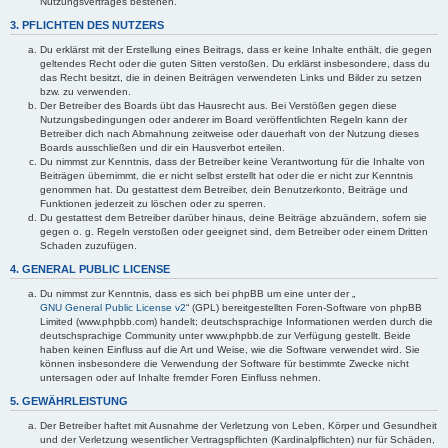
Nutzungsvertrages bestehen.
3. PFLICHTEN DES NUTZERS
Du erklärst mit der Erstellung eines Beitrags, dass er keine Inhalte enthält, die gegen
geltendes Recht oder die guten Sitten verstoßen. Du erklärst insbesondere, dass du
das Recht besitzt, die in deinen Beiträgen verwendeten Links und Bilder zu setzen
bzw. zu verwenden.
Der Betreiber des Boards übt das Hausrecht aus. Bei Verstößen gegen diese
Nutzungsbedingungen oder anderer im Board veröffentlichten Regeln kann der
Betreiber dich nach Abmahnung zeitweise oder dauerhaft von der Nutzung dieses
Boards ausschließen und dir ein Hausverbot erteilen.
Du nimmst zur Kenntnis, dass der Betreiber keine Verantwortung für die Inhalte von
Beiträgen übernimmt, die er nicht selbst erstellt hat oder die er nicht zur Kenntnis
genommen hat. Du gestattest dem Betreiber, dein Benutzerkonto, Beiträge und
Funktionen jederzeit zu löschen oder zu sperren.
Du gestattest dem Betreiber darüber hinaus, deine Beiträge abzuändern, sofern sie
gegen o. g. Regeln verstoßen oder geeignet sind, dem Betreiber oder einem Dritten
Schaden zuzufügen.
4. GENERAL PUBLIC LICENSE
Du nimmst zur Kenntnis, dass es sich bei phpBB um eine unter der „
GNU General Public License v2
“ (GPL) bereitgestellten Foren-Software von phpBB
Limited (www.phpbb.com) handelt; deutschsprachige Informationen werden durch die
deutschsprachige Community unter www.phpbb.de zur Verfügung gestellt. Beide
haben keinen Einfluss auf die Art und Weise, wie die Software verwendet wird. Sie
können insbesondere die Verwendung der Software für bestimmte Zwecke nicht
untersagen oder auf Inhalte fremder Foren Einfluss nehmen.
5. GEWÄHRLEISTUNG
Der Betreiber haftet mit Ausnahme der Verletzung von Leben, Körper und Gesundheit
und der Verletzung wesentlicher Vertragspflichten (Kardinalpflichten) nur für Schäden,