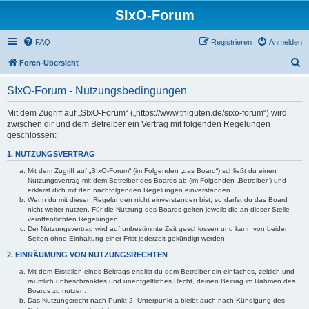
SIxO-Forum
FAQ
Registrieren
Anmelden
S
Foren-Übersicht
u
SIxO-Forum - Nutzungsbedingungen
c
h
Mit dem Zugriff auf „SIxO-Forum“ („https://www.thiguten.de/sixo-forum“) wird
zwischen dir und dem Betreiber ein Vertrag mit folgenden Regelungen
e
geschlossen:
1. NUTZUNGSVERTRAG
Mit dem Zugriff auf „SIxO-Forum“ (im Folgenden „das Board“) schließt du einen
Nutzungsvertrag mit dem Betreiber des Boards ab (im Folgenden „Betreiber“) und
erklärst dich mit den nachfolgenden Regelungen einverstanden.
Wenn du mit diesen Regelungen nicht einverstanden bist, so darfst du das Board
nicht weiter nutzen. Für die Nutzung des Boards gelten jeweils die an dieser Stelle
veröffentlichten Regelungen.
Der Nutzungsvertrag wird auf unbestimmte Zeit geschlossen und kann von beiden
Seiten ohne Einhaltung einer Frist jederzeit gekündigt werden.
2. EINRÄUMUNG VON NUTZUNGSRECHTEN
Mit dem Erstellen eines Beitrags erteilst du dem Betreiber ein einfaches, zeitlich und
räumlich unbeschränktes und unentgeltliches Recht, deinen Beitrag im Rahmen des
Boards zu nutzen.
Das Nutzungsrecht nach Punkt 2, Unterpunkt a bleibt auch nach Kündigung des