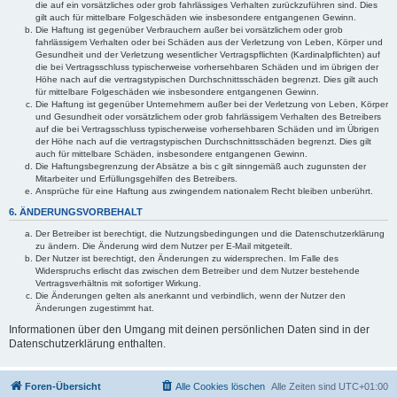
die auf ein vorsätzliches oder grob fahrlässiges Verhalten zurückzuführen sind. Dies
gilt auch für mittelbare Folgeschäden wie insbesondere entgangenen Gewinn.
Die Haftung ist gegenüber Verbrauchern außer bei vorsätzlichem oder grob
fahrlässigem Verhalten oder bei Schäden aus der Verletzung von Leben, Körper und
Gesundheit und der Verletzung wesentlicher Vertragspflichten (Kardinalpflichten) auf
die bei Vertragsschluss typischerweise vorhersehbaren Schäden und im übrigen der
Höhe nach auf die vertragstypischen Durchschnittsschäden begrenzt. Dies gilt auch
für mittelbare Folgeschäden wie insbesondere entgangenen Gewinn.
Die Haftung ist gegenüber Unternehmern außer bei der Verletzung von Leben, Körper
und Gesundheit oder vorsätzlichem oder grob fahrlässigem Verhalten des Betreibers
auf die bei Vertragsschluss typischerweise vorhersehbaren Schäden und im Übrigen
der Höhe nach auf die vertragstypischen Durchschnittsschäden begrenzt. Dies gilt
auch für mittelbare Schäden, insbesondere entgangenen Gewinn.
Die Haftungsbegrenzung der Absätze a bis c gilt sinngemäß auch zugunsten der
Mitarbeiter und Erfüllungsgehilfen des Betreibers.
Ansprüche für eine Haftung aus zwingendem nationalem Recht bleiben unberührt.
6. ÄNDERUNGSVORBEHALT
Der Betreiber ist berechtigt, die Nutzungsbedingungen und die Datenschutzerklärung
zu ändern. Die Änderung wird dem Nutzer per E-Mail mitgeteilt.
Der Nutzer ist berechtigt, den Änderungen zu widersprechen. Im Falle des
Widerspruchs erlischt das zwischen dem Betreiber und dem Nutzer bestehende
Vertragsverhältnis mit sofortiger Wirkung.
Die Änderungen gelten als anerkannt und verbindlich, wenn der Nutzer den
Änderungen zugestimmt hat.
Informationen über den Umgang mit deinen persönlichen Daten sind in der
Datenschutzerklärung enthalten.
Foren-Übersicht
Alle Cookies löschen
Alle Zeiten sind
UTC+01:00