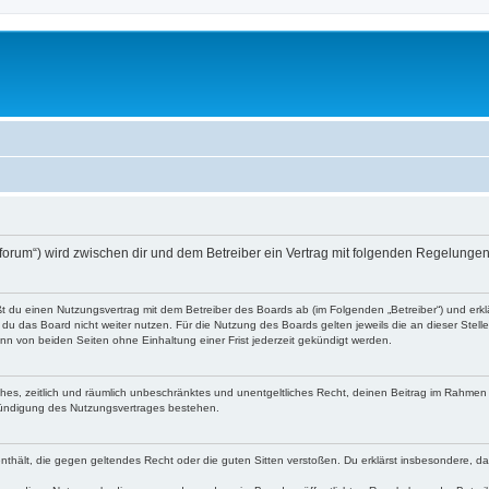
o-forum“) wird zwischen dir und dem Betreiber ein Vertrag mit folgenden Regelunge
eßt du einen Nutzungsvertrag mit dem Betreiber des Boards ab (im Folgenden „Betreiber“) und er
du das Board nicht weiter nutzen. Für die Nutzung des Boards gelten jeweils die an dieser Stell
n von beiden Seiten ohne Einhaltung einer Frist jederzeit gekündigt werden.
faches, zeitlich und räumlich unbeschränktes und unentgeltliches Recht, deinen Beitrag im Rahme
Kündigung des Nutzungsvertrages bestehen.
e enthält, die gegen geltendes Recht oder die guten Sitten verstoßen. Du erklärst insbesondere, 