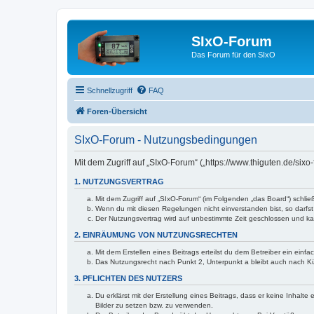
SIxO-Forum
Das Forum für den SIxO
Schnellzugriff
FAQ
Foren-Übersicht
SIxO-Forum - Nutzungsbedingungen
Mit dem Zugriff auf „SIxO-Forum“ („https://www.thiguten.de/six
1. NUTZUNGSVERTRAG
Mit dem Zugriff auf „SIxO-Forum“ (im Folgenden „das Board“) schli
Wenn du mit diesen Regelungen nicht einverstanden bist, so darfst 
Der Nutzungsvertrag wird auf unbestimmte Zeit geschlossen und kan
2. EINRÄUMUNG VON NUTZUNGSRECHTEN
Mit dem Erstellen eines Beitrags erteilst du dem Betreiber ein ein
Das Nutzungsrecht nach Punkt 2, Unterpunkt a bleibt auch nach 
3. PFLICHTEN DES NUTZERS
Du erklärst mit der Erstellung eines Beitrags, dass er keine Inhalt
Bilder zu setzen bzw. zu verwenden.