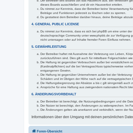
Der Betreiber des Boards übt das Hausrecht aus. Bei Verstößen g
dieses Boards ausschließen und dir ein Hausverbot erteilen.
Du nimmst zur Kenntnis, dass der Betreiber keine Verantwortung für 
Beiträge und Funktionen jederzeit zu löschen oder zu sperren.
Du gestattest dem Betreiber darüber hinaus, deine Beiträge abzuä
4. GENERAL PUBLIC LICENSE
Du nimmst zur Kenntnis, dass es sich bei phpBB um eine unter der 
deutschsprachige Community unter www.phpbb.de zur Verfügung gest
nicht untersagen oder auf Inhalte fremder Foren Einfluss nehmen.
5. GEWÄHRLEISTUNG
Der Betreiber haftet mit Ausnahme der Verletzung von Leben, Körper
zurückzuführen sind. Dies gilt auch für mittelbare Folgeschäden 
Die Haftung ist gegenüber Verbrauchern außer bei vorsätzlichem o
(Kardinalpflichten) auf die bei Vertragsschluss typischerweise vo
entgangenen Gewinn.
Die Haftung ist gegenüber Unternehmern außer bei der Verletzung 
Schäden und im Übrigen der Höhe nach auf die vertragstypischen 
Die Haftungsbegrenzung der Absätze a bis c gilt sinngemäß auch zu
Ansprüche für eine Haftung aus zwingendem nationalem Recht blei
6. ÄNDERUNGSVORBEHALT
Der Betreiber ist berechtigt, die Nutzungsbedingungen und die Dat
Der Nutzer ist berechtigt, den Änderungen zu widersprechen. Im Fa
Die Änderungen gelten als anerkannt und verbindlich, wenn der N
Informationen über den Umgang mit deinen persönlichen Daten 
Foren-Übersicht