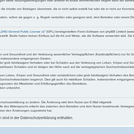
egen diese Nutzungsbedingungen oder anderer im Board veröffentlichten Regeln kann der Betre
die Inhalte von Beiträgen übernimmt, die er nicht selbst erstellt hat oder die er nicht zur Kenn
ndern, sofern sie gegen o. g. Regeln verstoßen oder geeignet sind, dem Betreiber oder einem D
„
GNU General Public License v2
“ (GPL) bereitgestellten Foren-Software von phpBB Limited (ww
ellt. Beide haben keinen Einfluss auf die Art und Weise, wie die Software verwendet wird. Si
 und Gesundheit und der Verletzung wesentlicher Vertragspflichten (Kardinalpflichten) nur für Sc
wie insbesondere entgangenen Gewinn.
der grob fahrlässigem Verhalten oder bei Schäden aus der Verletzung von Leben, Körper und Ges
rhersehbaren Schäden und im übrigen der Höhe nach auf die vertragstypischen Durchschnittsschäde
von Leben, Körper und Gesundheit oder vorsätzlichem oder grob fahrlässigem Verhalten des Betr
Durchschnittsschäden begrenzt. Dies gilt auch für mittelbare Schäden, insbesondere entgangen
gunsten der Mitarbeiter und Erfüllungsgehilfen des Betreibers.
ben unberührt.
enschutzerklärung zu ändern. Die Änderung wird dem Nutzer per E-Mail mitgeteilt.
lle des Widerspruchs erlischt das zwischen dem Betreiber und dem Nutzer bestehende Vertragsverh
utzer den Änderungen zugestimmt hat.
sind in der Datenschutzerklärung enthalten.