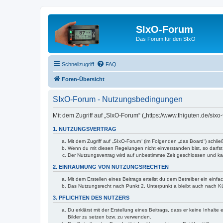
SIxO-Forum
Das Forum für den SIxO
Schnellzugriff
FAQ
Foren-Übersicht
SIxO-Forum - Nutzungsbedingungen
Mit dem Zugriff auf „SIxO-Forum“ („https://www.thiguten.de/six
1. NUTZUNGSVERTRAG
Mit dem Zugriff auf „SIxO-Forum“ (im Folgenden „das Board“) schli
Wenn du mit diesen Regelungen nicht einverstanden bist, so darfst 
Der Nutzungsvertrag wird auf unbestimmte Zeit geschlossen und kan
2. EINRÄUMUNG VON NUTZUNGSRECHTEN
Mit dem Erstellen eines Beitrags erteilst du dem Betreiber ein ein
Das Nutzungsrecht nach Punkt 2, Unterpunkt a bleibt auch nach 
3. PFLICHTEN DES NUTZERS
Du erklärst mit der Erstellung eines Beitrags, dass er keine Inhalt
Bilder zu setzen bzw. zu verwenden.