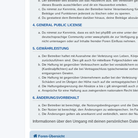
Der Betreiber des Boards übt das Hausrecht aus. Bei Verstößen g
dieses Boards ausschließen und dir ein Hausverbot erteilen.
Du nimmst zur Kenntnis, dass der Betreiber keine Verantwortung für 
Beiträge und Funktionen jederzeit zu löschen oder zu sperren.
Du gestattest dem Betreiber darüber hinaus, deine Beiträge abzuä
4. GENERAL PUBLIC LICENSE
Du nimmst zur Kenntnis, dass es sich bei phpBB um eine unter der 
deutschsprachige Community unter www.phpbb.de zur Verfügung gest
nicht untersagen oder auf Inhalte fremder Foren Einfluss nehmen.
5. GEWÄHRLEISTUNG
Der Betreiber haftet mit Ausnahme der Verletzung von Leben, Körper
zurückzuführen sind. Dies gilt auch für mittelbare Folgeschäden 
Die Haftung ist gegenüber Verbrauchern außer bei vorsätzlichem o
(Kardinalpflichten) auf die bei Vertragsschluss typischerweise vo
entgangenen Gewinn.
Die Haftung ist gegenüber Unternehmern außer bei der Verletzung 
Schäden und im Übrigen der Höhe nach auf die vertragstypischen 
Die Haftungsbegrenzung der Absätze a bis c gilt sinngemäß auch zu
Ansprüche für eine Haftung aus zwingendem nationalem Recht blei
6. ÄNDERUNGSVORBEHALT
Der Betreiber ist berechtigt, die Nutzungsbedingungen und die Dat
Der Nutzer ist berechtigt, den Änderungen zu widersprechen. Im Fa
Die Änderungen gelten als anerkannt und verbindlich, wenn der N
Informationen über den Umgang mit deinen persönlichen Daten 
Foren-Übersicht