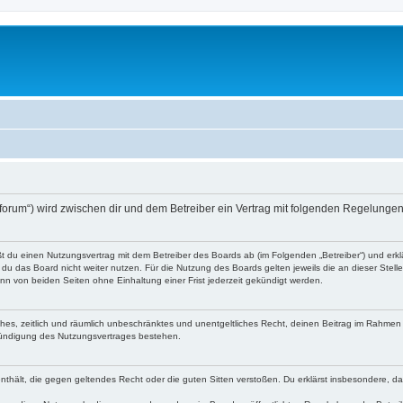
o-forum“) wird zwischen dir und dem Betreiber ein Vertrag mit folgenden Regelunge
eßt du einen Nutzungsvertrag mit dem Betreiber des Boards ab (im Folgenden „Betreiber“) und er
du das Board nicht weiter nutzen. Für die Nutzung des Boards gelten jeweils die an dieser Stell
n von beiden Seiten ohne Einhaltung einer Frist jederzeit gekündigt werden.
faches, zeitlich und räumlich unbeschränktes und unentgeltliches Recht, deinen Beitrag im Rahme
Kündigung des Nutzungsvertrages bestehen.
e enthält, die gegen geltendes Recht oder die guten Sitten verstoßen. Du erklärst insbesondere, 