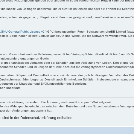
egen diese Nutzungsbedingungen oder anderer im Board veröffentlichten Regeln kann der Betre
die Inhalte von Beiträgen übernimmt, die er nicht selbst erstellt hat oder die er nicht zur Kenn
ndern, sofern sie gegen o. g. Regeln verstoßen oder geeignet sind, dem Betreiber oder einem D
„
GNU General Public License v2
“ (GPL) bereitgestellten Foren-Software von phpBB Limited (ww
ellt. Beide haben keinen Einfluss auf die Art und Weise, wie die Software verwendet wird. Si
 und Gesundheit und der Verletzung wesentlicher Vertragspflichten (Kardinalpflichten) nur für Sc
wie insbesondere entgangenen Gewinn.
der grob fahrlässigem Verhalten oder bei Schäden aus der Verletzung von Leben, Körper und Ges
rhersehbaren Schäden und im übrigen der Höhe nach auf die vertragstypischen Durchschnittsschäde
von Leben, Körper und Gesundheit oder vorsätzlichem oder grob fahrlässigem Verhalten des Betr
Durchschnittsschäden begrenzt. Dies gilt auch für mittelbare Schäden, insbesondere entgangen
gunsten der Mitarbeiter und Erfüllungsgehilfen des Betreibers.
ben unberührt.
enschutzerklärung zu ändern. Die Änderung wird dem Nutzer per E-Mail mitgeteilt.
lle des Widerspruchs erlischt das zwischen dem Betreiber und dem Nutzer bestehende Vertragsverh
utzer den Änderungen zugestimmt hat.
sind in der Datenschutzerklärung enthalten.