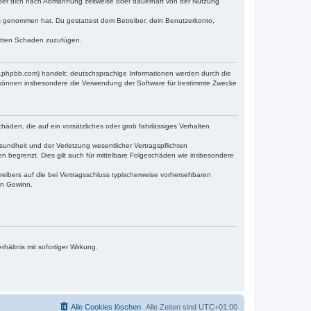
iber dich nach Abmahnung zeitweise oder dauerhaft von der Nutzung
tnis genommen hat. Du gestattest dem Betreiber, dein Benutzerkonto,
ritten Schaden zuzufügen.
w.phpbb.com) handelt; deutschsprachige Informationen werden durch die
e können insbesondere die Verwendung der Software für bestimmte Zwecke
häden, die auf ein vorsätzliches oder grob fahrlässiges Verhalten
undheit und der Verletzung wesentlicher Vertragspflichten
n begrenzt. Dies gilt auch für mittelbare Folgeschäden wie insbesondere
eibers auf die bei Vertragsschluss typischerweise vorhersehbaren
en Gewinn.
ältnis mit sofortiger Wirkung.
Alle Cookies löschen
Alle Zeiten sind
UTC+01:00