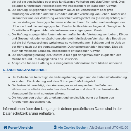
die auf ein vorsätzliches oder grob fahrlässiges Verhalten zurückzuführen sind. Dies
gilt auch für mittelbare Folgeschäden wie insbesondere entgangenen Gewinn.
Die Haftung ist gegenüber Verbrauchern außer bei vorsätzlichem oder grob
fahrlässigem Verhalten oder bei Schäden aus der Verletzung von Leben, Körper und
Gesundheit und der Verletzung wesentlicher Vertragspflichten (Kardinalpflichten) auf
die bei Vertragsschluss typischerweise vorhersehbaren Schäden und im übrigen der
Höhe nach auf die vertragstypischen Durchschnittsschäden begrenzt. Dies gilt auch
für mittelbare Folgeschäden wie insbesondere entgangenen Gewinn.
Die Haftung ist gegenüber Unternehmern außer bei der Verletzung von Leben, Körper
und Gesundheit oder vorsätzlichem oder grob fahrlässigem Verhalten des Betreibers
auf die bei Vertragsschluss typischerweise vorhersehbaren Schäden und im Übrigen
der Höhe nach auf die vertragstypischen Durchschnittsschäden begrenzt. Dies gilt
auch für mittelbare Schäden, insbesondere entgangenen Gewinn.
Die Haftungsbegrenzung der Absätze a bis c gilt sinngemäß auch zugunsten der
Mitarbeiter und Erfüllungsgehilfen des Betreibers.
Ansprüche für eine Haftung aus zwingendem nationalem Recht bleiben unberührt.
6. ÄNDERUNGSVORBEHALT
Der Betreiber ist berechtigt, die Nutzungsbedingungen und die Datenschutzerklärung
zu ändern. Die Änderung wird dem Nutzer per E-Mail mitgeteilt.
Der Nutzer ist berechtigt, den Änderungen zu widersprechen. Im Falle des
Widerspruchs erlischt das zwischen dem Betreiber und dem Nutzer bestehende
Vertragsverhältnis mit sofortiger Wirkung.
Die Änderungen gelten als anerkannt und verbindlich, wenn der Nutzer den
Änderungen zugestimmt hat.
Informationen über den Umgang mit deinen persönlichen Daten sind in der
Datenschutzerklärung enthalten.
Foren-Übersicht
Alle Cookies löschen
Alle Zeiten sind
UTC+01:00