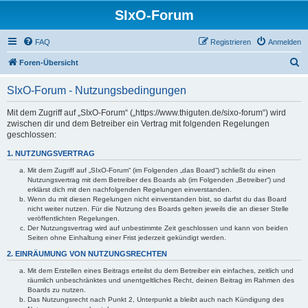
SIxO-Forum
FAQ
Registrieren
Anmelden
S
Foren-Übersicht
u
SIxO-Forum - Nutzungsbedingungen
c
h
Mit dem Zugriff auf „SIxO-Forum“ („https://www.thiguten.de/sixo-forum“) wird
zwischen dir und dem Betreiber ein Vertrag mit folgenden Regelungen
e
geschlossen:
1. NUTZUNGSVERTRAG
Mit dem Zugriff auf „SIxO-Forum“ (im Folgenden „das Board“) schließt du einen
Nutzungsvertrag mit dem Betreiber des Boards ab (im Folgenden „Betreiber“) und
erklärst dich mit den nachfolgenden Regelungen einverstanden.
Wenn du mit diesen Regelungen nicht einverstanden bist, so darfst du das Board
nicht weiter nutzen. Für die Nutzung des Boards gelten jeweils die an dieser Stelle
veröffentlichten Regelungen.
Der Nutzungsvertrag wird auf unbestimmte Zeit geschlossen und kann von beiden
Seiten ohne Einhaltung einer Frist jederzeit gekündigt werden.
2. EINRÄUMUNG VON NUTZUNGSRECHTEN
Mit dem Erstellen eines Beitrags erteilst du dem Betreiber ein einfaches, zeitlich und
räumlich unbeschränktes und unentgeltliches Recht, deinen Beitrag im Rahmen des
Boards zu nutzen.
Das Nutzungsrecht nach Punkt 2, Unterpunkt a bleibt auch nach Kündigung des