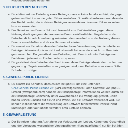
Nutzungsvertrages bestehen.
3. PFLICHTEN DES NUTZERS
Du erklärst mit der Erstellung eines Beitrags, dass er keine Inhalte enthält, die gegen
geltendes Recht oder die guten Sitten verstoßen. Du erklärst insbesondere, dass du
das Recht besitzt, die in deinen Beiträgen verwendeten Links und Bilder zu setzen
bzw. zu verwenden.
Der Betreiber des Boards übt das Hausrecht aus. Bei Verstößen gegen diese
Nutzungsbedingungen oder anderer im Board veröffentlichten Regeln kann der
Betreiber dich nach Abmahnung zeitweise oder dauerhaft von der Nutzung dieses
Boards ausschließen und dir ein Hausverbot erteilen.
Du nimmst zur Kenntnis, dass der Betreiber keine Verantwortung für die Inhalte von
Beiträgen übernimmt, die er nicht selbst erstellt hat oder die er nicht zur Kenntnis
genommen hat. Du gestattest dem Betreiber, dein Benutzerkonto, Beiträge und
Funktionen jederzeit zu löschen oder zu sperren.
Du gestattest dem Betreiber darüber hinaus, deine Beiträge abzuändern, sofern sie
gegen o. g. Regeln verstoßen oder geeignet sind, dem Betreiber oder einem Dritten
Schaden zuzufügen.
4. GENERAL PUBLIC LICENSE
Du nimmst zur Kenntnis, dass es sich bei phpBB um eine unter der „
GNU General Public License v2
“ (GPL) bereitgestellten Foren-Software von phpBB
Limited (www.phpbb.com) handelt; deutschsprachige Informationen werden durch die
deutschsprachige Community unter www.phpbb.de zur Verfügung gestellt. Beide
haben keinen Einfluss auf die Art und Weise, wie die Software verwendet wird. Sie
können insbesondere die Verwendung der Software für bestimmte Zwecke nicht
untersagen oder auf Inhalte fremder Foren Einfluss nehmen.
5. GEWÄHRLEISTUNG
Der Betreiber haftet mit Ausnahme der Verletzung von Leben, Körper und Gesundheit
und der Verletzung wesentlicher Vertragspflichten (Kardinalpflichten) nur für Schäden,