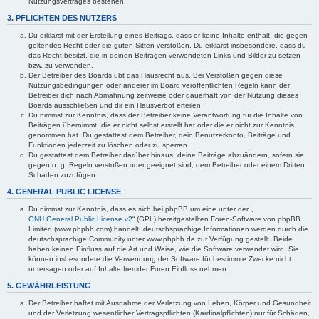
Nutzungsvertrages bestehen.
3. PFLICHTEN DES NUTZERS
Du erklärst mit der Erstellung eines Beitrags, dass er keine Inhalte enthält, die gegen
geltendes Recht oder die guten Sitten verstoßen. Du erklärst insbesondere, dass du
das Recht besitzt, die in deinen Beiträgen verwendeten Links und Bilder zu setzen
bzw. zu verwenden.
Der Betreiber des Boards übt das Hausrecht aus. Bei Verstößen gegen diese
Nutzungsbedingungen oder anderer im Board veröffentlichten Regeln kann der
Betreiber dich nach Abmahnung zeitweise oder dauerhaft von der Nutzung dieses
Boards ausschließen und dir ein Hausverbot erteilen.
Du nimmst zur Kenntnis, dass der Betreiber keine Verantwortung für die Inhalte von
Beiträgen übernimmt, die er nicht selbst erstellt hat oder die er nicht zur Kenntnis
genommen hat. Du gestattest dem Betreiber, dein Benutzerkonto, Beiträge und
Funktionen jederzeit zu löschen oder zu sperren.
Du gestattest dem Betreiber darüber hinaus, deine Beiträge abzuändern, sofern sie
gegen o. g. Regeln verstoßen oder geeignet sind, dem Betreiber oder einem Dritten
Schaden zuzufügen.
4. GENERAL PUBLIC LICENSE
Du nimmst zur Kenntnis, dass es sich bei phpBB um eine unter der „
GNU General Public License v2
“ (GPL) bereitgestellten Foren-Software von phpBB
Limited (www.phpbb.com) handelt; deutschsprachige Informationen werden durch die
deutschsprachige Community unter www.phpbb.de zur Verfügung gestellt. Beide
haben keinen Einfluss auf die Art und Weise, wie die Software verwendet wird. Sie
können insbesondere die Verwendung der Software für bestimmte Zwecke nicht
untersagen oder auf Inhalte fremder Foren Einfluss nehmen.
5. GEWÄHRLEISTUNG
Der Betreiber haftet mit Ausnahme der Verletzung von Leben, Körper und Gesundheit
und der Verletzung wesentlicher Vertragspflichten (Kardinalpflichten) nur für Schäden,