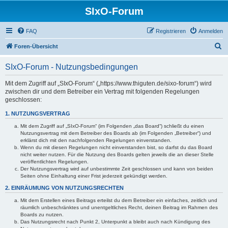
SIxO-Forum
FAQ
Registrieren
Anmelden
S
Foren-Übersicht
u
SIxO-Forum - Nutzungsbedingungen
c
h
Mit dem Zugriff auf „SIxO-Forum“ („https://www.thiguten.de/sixo-forum“) wird
zwischen dir und dem Betreiber ein Vertrag mit folgenden Regelungen
e
geschlossen:
1. NUTZUNGSVERTRAG
Mit dem Zugriff auf „SIxO-Forum“ (im Folgenden „das Board“) schließt du einen
Nutzungsvertrag mit dem Betreiber des Boards ab (im Folgenden „Betreiber“) und
erklärst dich mit den nachfolgenden Regelungen einverstanden.
Wenn du mit diesen Regelungen nicht einverstanden bist, so darfst du das Board
nicht weiter nutzen. Für die Nutzung des Boards gelten jeweils die an dieser Stelle
veröffentlichten Regelungen.
Der Nutzungsvertrag wird auf unbestimmte Zeit geschlossen und kann von beiden
Seiten ohne Einhaltung einer Frist jederzeit gekündigt werden.
2. EINRÄUMUNG VON NUTZUNGSRECHTEN
Mit dem Erstellen eines Beitrags erteilst du dem Betreiber ein einfaches, zeitlich und
räumlich unbeschränktes und unentgeltliches Recht, deinen Beitrag im Rahmen des
Boards zu nutzen.
Das Nutzungsrecht nach Punkt 2, Unterpunkt a bleibt auch nach Kündigung des