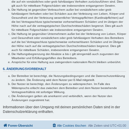
die auf ein vorsätzliches oder grob fahrlässiges Verhalten zurückzuführen sind. Dies
gilt auch für mittelbare Folgeschäden wie insbesondere entgangenen Gewinn.
Die Haftung ist gegenüber Verbrauchern außer bei vorsätzlichem oder grob
fahrlässigem Verhalten oder bei Schäden aus der Verletzung von Leben, Körper und
Gesundheit und der Verletzung wesentlicher Vertragspflichten (Kardinalpflichten) auf
die bei Vertragsschluss typischerweise vorhersehbaren Schäden und im übrigen der
Höhe nach auf die vertragstypischen Durchschnittsschäden begrenzt. Dies gilt auch
für mittelbare Folgeschäden wie insbesondere entgangenen Gewinn.
Die Haftung ist gegenüber Unternehmern außer bei der Verletzung von Leben, Körper
und Gesundheit oder vorsätzlichem oder grob fahrlässigem Verhalten des Betreibers
auf die bei Vertragsschluss typischerweise vorhersehbaren Schäden und im Übrigen
der Höhe nach auf die vertragstypischen Durchschnittsschäden begrenzt. Dies gilt
auch für mittelbare Schäden, insbesondere entgangenen Gewinn.
Die Haftungsbegrenzung der Absätze a bis c gilt sinngemäß auch zugunsten der
Mitarbeiter und Erfüllungsgehilfen des Betreibers.
Ansprüche für eine Haftung aus zwingendem nationalem Recht bleiben unberührt.
6. ÄNDERUNGSVORBEHALT
Der Betreiber ist berechtigt, die Nutzungsbedingungen und die Datenschutzerklärung
zu ändern. Die Änderung wird dem Nutzer per E-Mail mitgeteilt.
Der Nutzer ist berechtigt, den Änderungen zu widersprechen. Im Falle des
Widerspruchs erlischt das zwischen dem Betreiber und dem Nutzer bestehende
Vertragsverhältnis mit sofortiger Wirkung.
Die Änderungen gelten als anerkannt und verbindlich, wenn der Nutzer den
Änderungen zugestimmt hat.
Informationen über den Umgang mit deinen persönlichen Daten sind in der
Datenschutzerklärung enthalten.
Foren-Übersicht
Alle Cookies löschen
Alle Zeiten sind
UTC+01:00