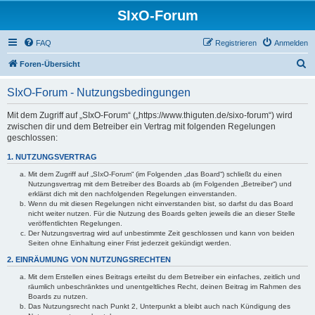
SIxO-Forum
FAQ
Registrieren
Anmelden
S
Foren-Übersicht
u
SIxO-Forum - Nutzungsbedingungen
c
h
Mit dem Zugriff auf „SIxO-Forum“ („https://www.thiguten.de/sixo-forum“) wird
zwischen dir und dem Betreiber ein Vertrag mit folgenden Regelungen
e
geschlossen:
1. NUTZUNGSVERTRAG
Mit dem Zugriff auf „SIxO-Forum“ (im Folgenden „das Board“) schließt du einen
Nutzungsvertrag mit dem Betreiber des Boards ab (im Folgenden „Betreiber“) und
erklärst dich mit den nachfolgenden Regelungen einverstanden.
Wenn du mit diesen Regelungen nicht einverstanden bist, so darfst du das Board
nicht weiter nutzen. Für die Nutzung des Boards gelten jeweils die an dieser Stelle
veröffentlichten Regelungen.
Der Nutzungsvertrag wird auf unbestimmte Zeit geschlossen und kann von beiden
Seiten ohne Einhaltung einer Frist jederzeit gekündigt werden.
2. EINRÄUMUNG VON NUTZUNGSRECHTEN
Mit dem Erstellen eines Beitrags erteilst du dem Betreiber ein einfaches, zeitlich und
räumlich unbeschränktes und unentgeltliches Recht, deinen Beitrag im Rahmen des
Boards zu nutzen.
Das Nutzungsrecht nach Punkt 2, Unterpunkt a bleibt auch nach Kündigung des