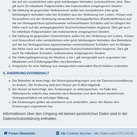
die auf ein vorsätzliches oder grob fahrlässiges Verhalten zurückzuführen sind. Dies
gilt auch für mittelbare Folgeschäden wie insbesondere entgangenen Gewinn.
Die Haftung ist gegenüber Verbrauchern außer bei vorsätzlichem oder grob
fahrlässigem Verhalten oder bei Schäden aus der Verletzung von Leben, Körper und
Gesundheit und der Verletzung wesentlicher Vertragspflichten (Kardinalpflichten) auf
die bei Vertragsschluss typischerweise vorhersehbaren Schäden und im übrigen der
Höhe nach auf die vertragstypischen Durchschnittsschäden begrenzt. Dies gilt auch
für mittelbare Folgeschäden wie insbesondere entgangenen Gewinn.
Die Haftung ist gegenüber Unternehmern außer bei der Verletzung von Leben, Körper
und Gesundheit oder vorsätzlichem oder grob fahrlässigem Verhalten des Betreibers
auf die bei Vertragsschluss typischerweise vorhersehbaren Schäden und im Übrigen
der Höhe nach auf die vertragstypischen Durchschnittsschäden begrenzt. Dies gilt
auch für mittelbare Schäden, insbesondere entgangenen Gewinn.
Die Haftungsbegrenzung der Absätze a bis c gilt sinngemäß auch zugunsten der
Mitarbeiter und Erfüllungsgehilfen des Betreibers.
Ansprüche für eine Haftung aus zwingendem nationalem Recht bleiben unberührt.
6. ÄNDERUNGSVORBEHALT
Der Betreiber ist berechtigt, die Nutzungsbedingungen und die Datenschutzerklärung
zu ändern. Die Änderung wird dem Nutzer per E-Mail mitgeteilt.
Der Nutzer ist berechtigt, den Änderungen zu widersprechen. Im Falle des
Widerspruchs erlischt das zwischen dem Betreiber und dem Nutzer bestehende
Vertragsverhältnis mit sofortiger Wirkung.
Die Änderungen gelten als anerkannt und verbindlich, wenn der Nutzer den
Änderungen zugestimmt hat.
Informationen über den Umgang mit deinen persönlichen Daten sind in der
Datenschutzerklärung enthalten.
Foren-Übersicht
Alle Cookies löschen
Alle Zeiten sind
UTC+01:00