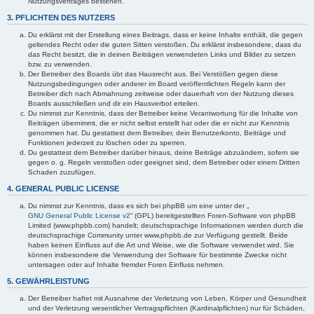
Nutzungsvertrages bestehen.
3. PFLICHTEN DES NUTZERS
Du erklärst mit der Erstellung eines Beitrags, dass er keine Inhalte enthält, die gegen
geltendes Recht oder die guten Sitten verstoßen. Du erklärst insbesondere, dass du
das Recht besitzt, die in deinen Beiträgen verwendeten Links und Bilder zu setzen
bzw. zu verwenden.
Der Betreiber des Boards übt das Hausrecht aus. Bei Verstößen gegen diese
Nutzungsbedingungen oder anderer im Board veröffentlichten Regeln kann der
Betreiber dich nach Abmahnung zeitweise oder dauerhaft von der Nutzung dieses
Boards ausschließen und dir ein Hausverbot erteilen.
Du nimmst zur Kenntnis, dass der Betreiber keine Verantwortung für die Inhalte von
Beiträgen übernimmt, die er nicht selbst erstellt hat oder die er nicht zur Kenntnis
genommen hat. Du gestattest dem Betreiber, dein Benutzerkonto, Beiträge und
Funktionen jederzeit zu löschen oder zu sperren.
Du gestattest dem Betreiber darüber hinaus, deine Beiträge abzuändern, sofern sie
gegen o. g. Regeln verstoßen oder geeignet sind, dem Betreiber oder einem Dritten
Schaden zuzufügen.
4. GENERAL PUBLIC LICENSE
Du nimmst zur Kenntnis, dass es sich bei phpBB um eine unter der „
GNU General Public License v2
“ (GPL) bereitgestellten Foren-Software von phpBB
Limited (www.phpbb.com) handelt; deutschsprachige Informationen werden durch die
deutschsprachige Community unter www.phpbb.de zur Verfügung gestellt. Beide
haben keinen Einfluss auf die Art und Weise, wie die Software verwendet wird. Sie
können insbesondere die Verwendung der Software für bestimmte Zwecke nicht
untersagen oder auf Inhalte fremder Foren Einfluss nehmen.
5. GEWÄHRLEISTUNG
Der Betreiber haftet mit Ausnahme der Verletzung von Leben, Körper und Gesundheit
und der Verletzung wesentlicher Vertragspflichten (Kardinalpflichten) nur für Schäden,